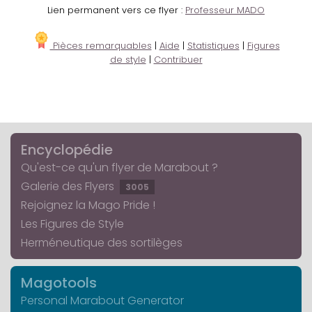
Lien permanent vers ce flyer :
Professeur MADO
Pièces remarquables
|
Aide
|
Statistiques
|
Figures
de style
|
Contribuer
Encyclopédie
Qu'est-ce qu'un flyer de Marabout ?
Galerie des Flyers
3005
Rejoignez la Mago Pride !
Les Figures de Style
Herméneutique des sortilèges
Magotools
Personal Marabout Generator