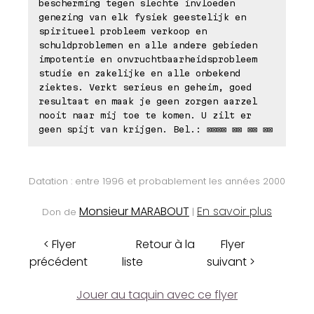
bescherming tegen slechte invloeden
genezing van elk fysiek geestelijk en
spiritueel probleem verkoop en
schuldproblemen en alle andere gebieden
impotentie en onvruchtbaarheidsprobleem
studie en zakelijke en alle onbekend
ziektes. Verkt serieus en geheim, goed
resultaat en maak je geen zorgen aarzel
nooit naar mij toe te komen. U zilt er
geen spijt van krijgen. Bel.: ⊠⊠⊠⊠ ⊠⊠ ⊠⊠ ⊠⊠
Datation : entre 1996 et probablement les années 2000
Monsieur MARABOUT
En savoir plus
Don de
|
< Flyer
Retour à la
Flyer
précédent
liste
suivant >
Jouer au taquin avec ce flyer