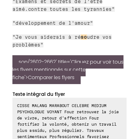
"Examens et secrets de l'être
aimé.contre toutes les tyrannies"
"développement de l'amour"
"Je vous aiderais à ré
so
udre vos
problèmes"
son/2602-2662' title='Cliquez pour voir tous
les flyers mentionnés sur cette
fiche'>Comparer les flyers
Texte intégral du flyer
CISSE MALANG MARABOUT CELEBRE MEDIUM
PSYCHOLOGUE VOYANT Four retrouver la joie
de vivre, retour d'affection Four
fortifier la volonté, obtenir un travail
plus assidu, plus régulier. Travaux
sentimentaux Professionnels favorisez