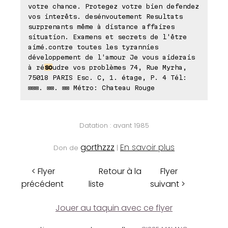
votre chance. Protegez votre bien defendez
vos interêts. desénvoutement Resultats
surprenants même à distance affaires
situation. Examens et secrets de l'être
aimé.contre toutes les tyrannies
développement de l'amour Je vous aiderais
à ré
so
udre vos problèmes 74, Rue Myrha,
75018 PARIS Esc. C, 1. étage, P. 4 Tél:
⊠⊠⊠. ⊠⊠. ⊠⊠ Métro: Chateau Rouge
Datation : avant 1985
gorthzzz
En savoir plus
Don de
|
< Flyer
Retour à la
Flyer
précédent
liste
suivant >
Jouer au taquin avec ce flyer