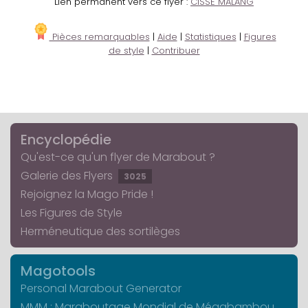
Lien permanent vers ce flyer :
CISSE MALANG
Pièces remarquables
|
Aide
|
Statistiques
|
Figures
de style
|
Contribuer
Encyclopédie
Qu'est-ce qu'un flyer de Marabout ?
Galerie des Flyers
3025
Rejoignez la Mago Pride !
Les Figures de Style
Herméneutique des sortilèges
Magotools
Personal Marabout Generator
MMM : Maraboutage Mondial de Mégabambou