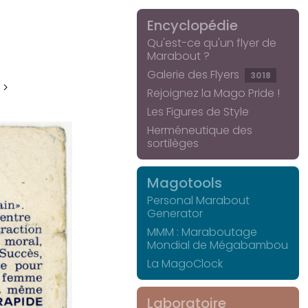
Encyclopédie
Qu'est-ce qu'un flyer de
Marabout ?
Galerie des Flyers
3018
 >
Rejoignez la Mago Pride !
Les Figures de Style
Herméneutique des
sortilèges
Magotools
Personal Marabout
Generator
MMM : Maraboutage
Mondial de Mégabambou
La MagoClock
Laboratoire