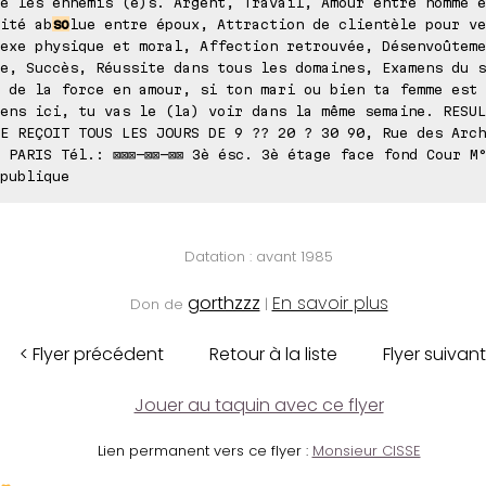
e les ennemis (e)s. Argent, Travail, Amour entre homme e
ité ab
so
lue entre époux, Attraction de clientèle pour ve
exe physique et moral, Affection retrouvée, Désenvoûteme
e, Succès, Réussite dans tous les domaines, Examens du s
 de la force en amour, si ton mari ou bien ta femme est 
ens ici, tu vas le (la) voir dans la même semaine. RESUL
E REÇOIT TOUS LES JOURS DE 9 ?? 20 ? 30 90, Rue des Arch
 PARIS Tél.: ⊠⊠⊠-⊠⊠-⊠⊠ 3è ésc. 3è étage face fond Cour M
publique
Datation : avant 1985
gorthzzz
En savoir plus
Don de
|
< Flyer précédent
Retour à la liste
Flyer suivant
Jouer au taquin avec ce flyer
Lien permanent vers ce flyer :
Monsieur CISSE