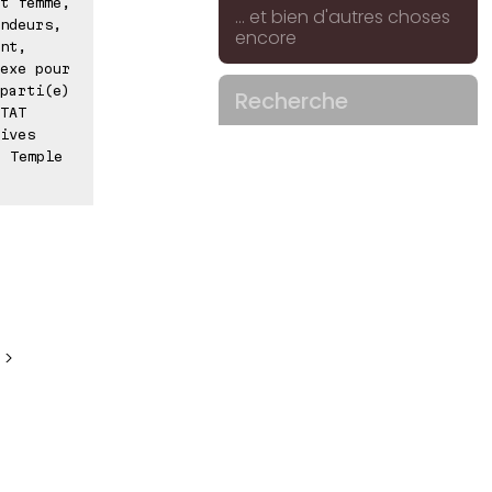
t femme,
... et bien d'autres choses
ndeurs,
encore
nt,
exe pour
parti(e)
Recherche
TAT
ives
° Temple
 >