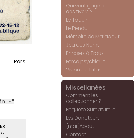
Qui veut gagner
des flyers ?
Le Taquin
Le Pendu
Mémoire de Marabout
Jeu des Noms
Phrases à Trous
Paris
Force psychique
Vision du futur
Miscellanées
Comment les
collectionner ?
in »"
Enquête Surnaturelle
Les Donateurs
(mar)About
NS
».
Contact