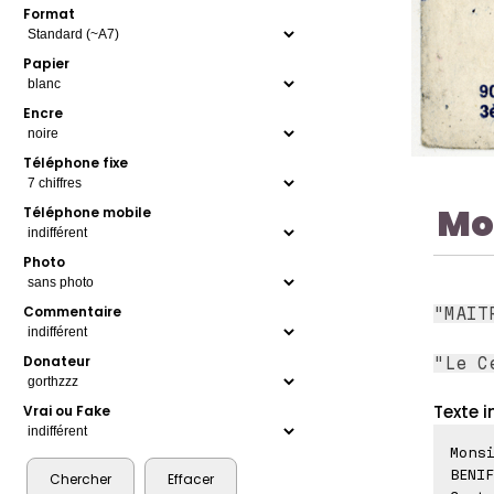
Format
Papier
Encre
Téléphone fixe
Mo
Téléphone mobile
Photo
Commentaire
"MAIT
Donateur
"Le C
Texte i
Vrai ou Fake
Monsi
BENIF