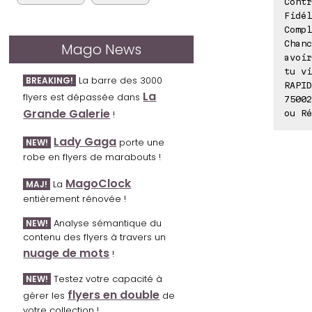
Contr
Fidél
Compl
Chanc
Mago News
avoir
tu vi
La barre des 3000
BREAKING!
RAPID
La
flyers est dépassée dans
75002
Grande Galerie
ou Ré
!
Lady Gaga
porte une
NEW!
robe en flyers de marabouts !
MagoClock
La
MAJ!
entièrement rénovée !
Analyse sémantique du
NEW!
contenu des flyers à travers un
nuage de mots
!
Testez votre capacité à
NEW!
flyers en double
gérer les
de
votre collection !