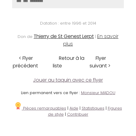
⊠⊠ ⊠⊠ ⊠⊠⊠⊠⊠⊠
Datation : entre 1996 et 2014
Thierry de St Genest Lerpt
En savoir
Don de
|
plus
< Flyer
Retour à la
Flyer
précédent
liste
suivant >
Jouer au taquin avec ce flyer
Lien permanent vers ce flyer :
Monsieur MADOU
Pièces remarquables
|
Aide
|
Statistiques
|
Figures
de style
|
Contribuer