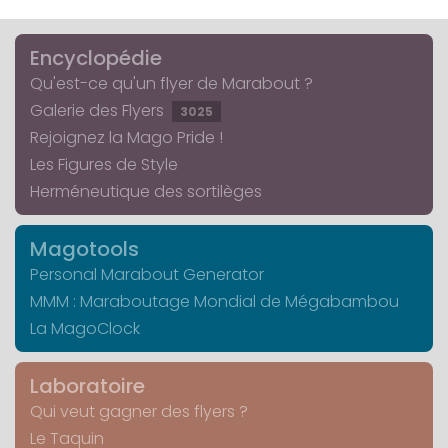
Encyclopédie
Qu'est-ce qu'un flyer de Marabout ?
Galerie des Flyers
3025
Rejoignez la Mago Pride !
Les Figures de Style
Herméneutique des sortilèges
Magotools
Personal Marabout Generator
MMM : Maraboutage Mondial de Mégabambou
La MagoClock
Laboratoire
Qui veut gagner des flyers ?
Le Taquin