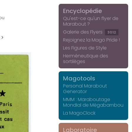
Encyclopédie
ou
Qu'est-ce qu'un flyer de
Marabout ?
Galerie des Flyers
3012
 >
Rejoignez la Mago Pride !
Les Figures de Style
Herméneutique des
sortilèges
Magotools
Personal Marabout
Generator
MMM : Maraboutage
Mondial de Mégabambou
La MagoClock
Laboratoire