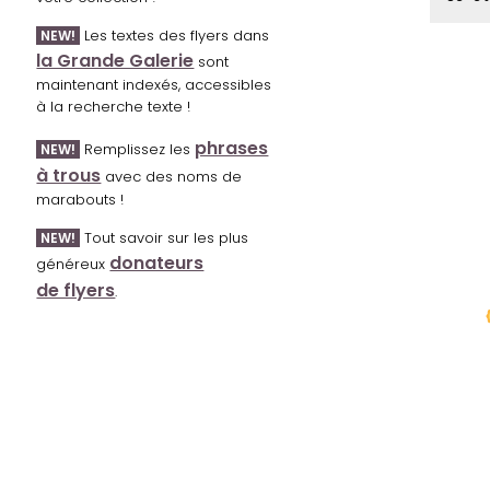
Les textes des flyers dans
NEW!
la Grande Galerie
sont
maintenant indexés, accessibles
à la recherche texte !
phrases
Remplissez les
NEW!
à trous
avec des noms de
marabouts !
Tout savoir sur les plus
NEW!
donateurs
généreux
de flyers
.