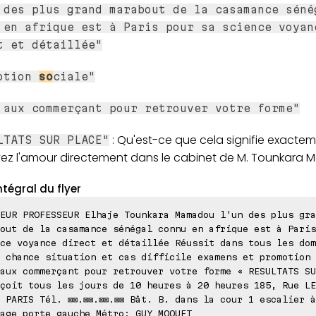
 des plus grand marabout de la casamance séné
 en afrique est à Paris pour sa science voyan
t et détaillée"
otion
so
ciale"
 aux commerçant pour retrouver votre forme"
: Qu'est-ce que cela signifie exacte
LTATS SUR PLACE"
vez l'amour directement dans le cabinet de M. Tounkara
ntégral du flyer
EUR PROFESSEUR Elhaje Tounkara Mamadou l'un des plus gra
out de la casamance sénégal connu en afrique est à Paris
ce voyance direct et détaillée Réussit dans tous les dom
r chance situation et cas difficile examens et promotion
aux commerçant pour retrouver votre forme « RESULTATS SU
çoit tous les jours de 10 heures à 20 heures 185, Rue LE
 PARIS Tél. ⊠⊠.⊠⊠.⊠⊠.⊠⊠ Bât. B. dans la cour 1 escalier 
age porte gauche Métro: GUY MOQUET