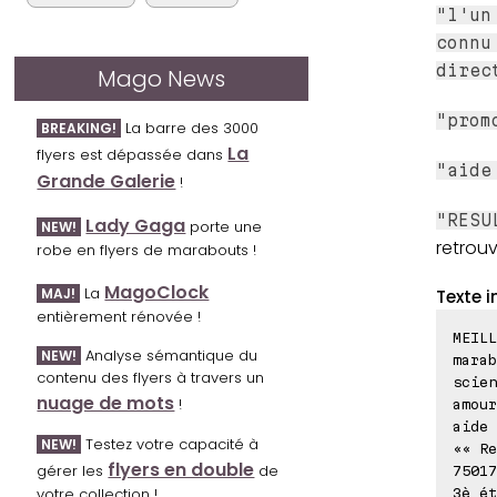
"l'un
connu
direc
Mago News
"prom
La barre des 3000
BREAKING!
La
flyers est dépassée dans
"aide
Grande Galerie
!
"RESU
Lady Gaga
porte une
NEW!
retrou
robe en flyers de marabouts !
MagoClock
La
MAJ!
Texte i
entièrement rénovée !
MEILL
Analyse sémantique du
NEW!
marab
contenu des flyers à travers un
scien
nuage de mots
!
amou
aide 
Testez votre capacité à
NEW!
«« Re
flyers en double
gérer les
de
75017
votre collection !
3è ét