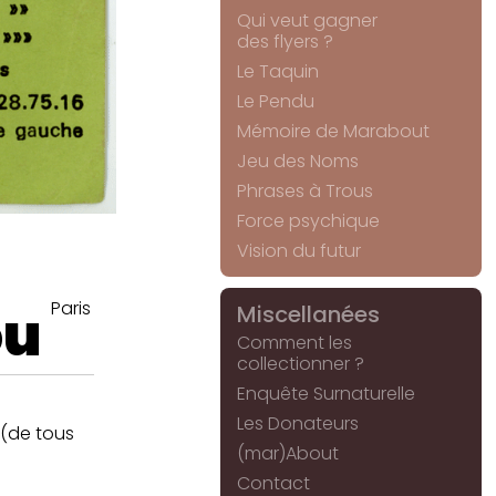
Qui veut gagner
des flyers ?
Le Taquin
Le Pendu
Mémoire de Marabout
Jeu des Noms
Phrases à Trous
Force psychique
Vision du futur
Paris
ou
Miscellanées
Comment les
collectionner ?
Enquête Surnaturelle
Les Donateurs
(de tous
(mar)About
Contact