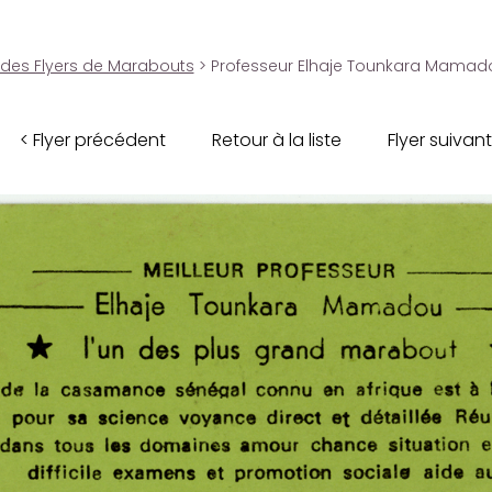
 des Flyers de Marabouts
> Professeur Elhaje Tounkara Mamad
< Flyer précédent
Retour à la liste
Flyer suivant