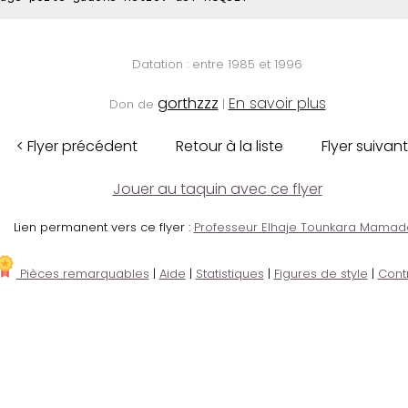
Datation : entre 1985 et 1996
gorthzzz
En savoir plus
Don de
|
< Flyer précédent
Retour à la liste
Flyer suivant
Jouer au taquin avec ce flyer
Lien permanent vers ce flyer :
Professeur Elhaje Tounkara Mamad
Pièces remarquables
|
Aide
|
Statistiques
|
Figures de style
|
Cont