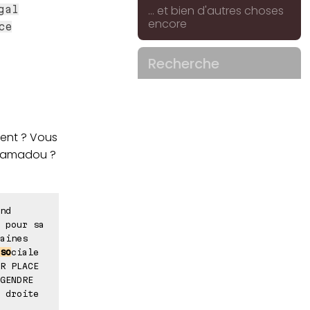
... et bien d'autres choses
gal
encore
ce
Recherche
ment ? Vous
 Mamadou ?
nd
 pour sa
aines
so
ciale
R PLACE
GENDRE
à droite