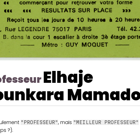
Elhaje
ofesseur
ounkara Mamad
eulement
, mais
"PROFESSEUR"
"MEILLEUR PROFESSEUR"
ps ?).