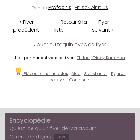
Profdenis
En savoir plus
Don de
|
< Flyer
Retour à la
Flyer
précédent
liste
suivant >
Jouer au taquin avec ce flyer
Lien permanent vers ce flyer :
El Hadji Diaby Karamba
Pièces remarquables
|
Aide
|
Statistiques
|
Figures
de style
|
Contribuer
Encyclopédie
Qu'est-ce qu'un flyer de Marabout ?
Galerie des Flyers
3025