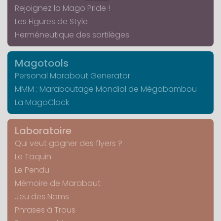
Rejoignez la Mago Pride !
Les Figures de Style
Herméneutique des sortilèges
Magotools
Personal Marabout Generator
MMM : Maraboutage Mondial de Mégabambou
La MagoClock
Laboratoire
Qui veut gagner des flyers ?
Le Taquin
Le Pendu
Mémoire de Marabout
Jeu des Noms
Phrases à Trous