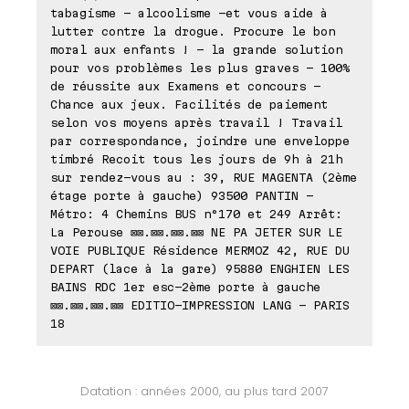
tabagisme - alcoolisme -et vous aide à
lutter contre la drogue. Procure le bon
moral aux enfants ! - la grande solution
pour vos problèmes les plus graves - 100%
de réussite aux Examens et concours -
Chance aux jeux. Facilités de paiement
selon vos moyens après travail ! Travail
par correspondance, joindre une enveloppe
timbré Recoit tous les jours de 9h à 21h
sur rendez-vous au : 39, RUE MAGENTA (2ème
étage porte à gauche) 93500 PANTIN -
Métro: 4 Chemins BUS n°170 et 249 Arrêt:
La Perouse ⊠⊠.⊠⊠.⊠⊠.⊠⊠ NE PA JETER SUR LE
VOIE PUBLIQUE Résidence MERMOZ 42, RUE DU
DEPART (lace à la gare) 95880 ENGHIEN LES
BAINS RDC 1er esc-2ème porte à gauche
⊠⊠.⊠⊠.⊠⊠.⊠⊠ EDITIO-IMPRESSION LANG - PARIS
18
Datation : années 2000, au plus tard 2007