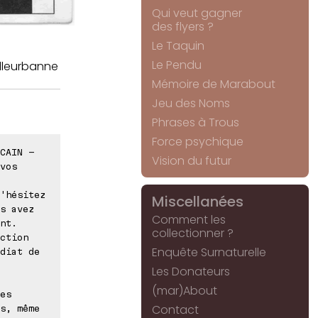
Qui veut gagner
des flyers ?
Le Taquin
Le Pendu
illeurbanne
Mémoire de Marabout
Jeu des Noms
Phrases à Trous
Force psychique
CAIN -
Vision du futur
vos
'hésitez
Miscellanées
s avez
Comment les
nt.
collectionner ?
ction
Enquête Surnaturelle
diat de
Les Donateurs
(mar)About
es
Contact
s, même