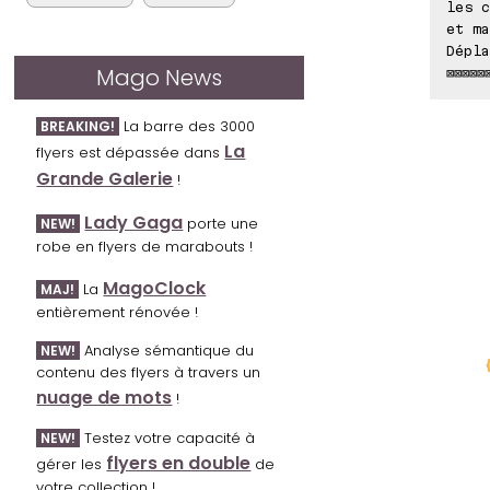
les c
et ma
Dépla
Mago News
⊠⊠⊠⊠⊠
La barre des 3000
BREAKING!
La
flyers est dépassée dans
Grande Galerie
!
Lady Gaga
porte une
NEW!
robe en flyers de marabouts !
MagoClock
La
MAJ!
entièrement rénovée !
Analyse sémantique du
NEW!
contenu des flyers à travers un
nuage de mots
!
Testez votre capacité à
NEW!
flyers en double
gérer les
de
votre collection !