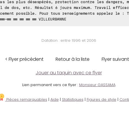
as les plus désespérés, protection contre les dangers, m
l de dos, etc. Résultat 6 jours maximum. Travail efficac
cement possible. Pour tous renseignements appelez le : T
⊠⊠⊠-⊠⊠ ⊠⊠ ⊠⊠ ⊠⊠ ⊠⊠ VILLEURBANNE
Datation : entre 1996 et 2006
< Flyer précédent
Retour à la liste
Flyer suivant
Jouer au taquin avec ce flyer
Lien permanent vers ce flyer :
Monsieur GASSAMA
Pièces remarquables
|
Aide
|
Statistiques
|
Figures de style
|
Cont