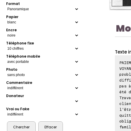
Format
Papier
Mo
Encre
Téléphone fixe
Texte i
Téléphone mobile
PAIE
VOYAN
Photo
probl
diffi
Commentaire
pas à
été d
Donateur
Trava
clien
Vrai ou Fake
l'êtr
quitt
oblig
famil