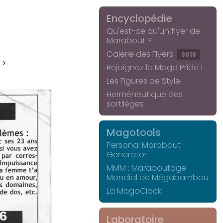
Encyclopédie
Qu'est-ce qu'un flyer de
Marabout ?
Galerie des Flyers
3018
 >
Rejoignez la Mago Pride !
Les Figures de Style
Herméneutique des
sortilèges
Magotools
Personal Marabout
Generator
MMM : Maraboutage
Mondial de Mégabambou
La MagoClock
Laboratoire