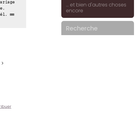
ariage
... et bien d'autres choses
e.
encore
él. ⊠⊠
Recherche
 >
ribuer