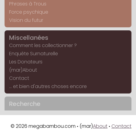
Phrases à Trous
Force psychique
Vision du futur
Miscellanées
Comment les collectionner ?
Enquête Surnaturelle
Les Donateurs
(mar)About
Contact
... et bien d'autres choses encore
Recherche
© 2026 megabambou.com
(mar)
About
Contact
•
•