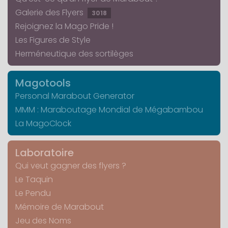
Galerie des Flyers
3018
Rejoignez la Mago Pride !
Les Figures de Style
Herméneutique des sortilèges
Magotools
Personal Marabout Generator
MMM : Maraboutage Mondial de Mégabambou
La MagoClock
Laboratoire
Qui veut gagner des flyers ?
Le Taquin
Le Pendu
Mémoire de Marabout
Jeu des Noms