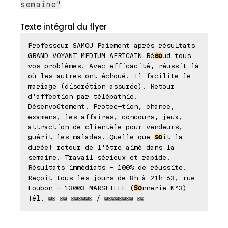
semaine"
Texte intégral du flyer
Professeur SAMOU Paiement après résultats
GRAND VOYANT MEDIUM AFRICAIN Ré
so
ud tous
vos problèmes. Avec efficacité, réussit là
où les autres ont échoué. Il facilite le
mariage (discrétion assurée). Retour
d'affection par télépathie.
Désenvoûtement. Protec-tion, chance,
examens, les affaires, concours, jeux,
attraction de clientèle pour vendeurs,
guérit les malades. Quelle que
so
it la
durée! retour de l'être aimé dans la
semaine. Travail sérieux et rapide.
Résultats immédiats - 100% de réussite.
Reçoit tous les jours de 8h à 21h 63, rue
Loubon - 13003 MARSEILLE (
So
nnerie N°3)
Tél. ⊠⊠ ⊠⊠ ⊠⊠⊠⊠⊠⊠ / ⊠⊠⊠⊠⊠⊠⊠⊠ ⊠⊠