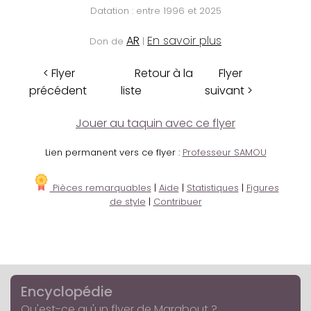
Datation : entre 1996 et 2025
AR
En savoir plus
Don de
|
< Flyer
Retour à la
Flyer
précédent
liste
suivant >
Jouer au taquin avec ce flyer
Lien permanent vers ce flyer :
Professeur SAMOU
Pièces remarquables
|
Aide
|
Statistiques
|
Figures
de style
|
Contribuer
Encyclopédie
Qu'est-ce qu'un flyer de Marabout ?