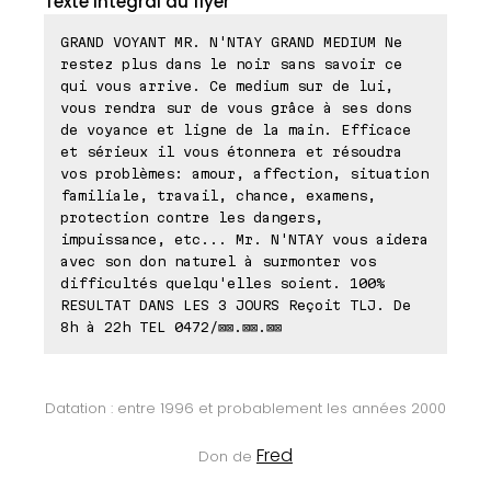
Texte intégral du flyer
GRAND VOYANT MR. N'NTAY GRAND MEDIUM Ne
restez plus dans le noir sans savoir ce
qui vous arrive. Ce medium sur de lui,
vous rendra sur de vous grâce à ses dons
de voyance et ligne de la main. Efficace
et sérieux il vous étonnera et résoudra
vos problèmes: amour, affection, situation
familiale, travail, chance, examens,
protection contre les dangers,
impuissance, etc... Mr. N'NTAY vous aidera
avec son don naturel à surmonter vos
difficultés quelqu'elles soient. 100%
RESULTAT DANS LES 3 JOURS Reçoit TLJ. De
8h à 22h TEL 0472/⊠⊠.⊠⊠.⊠⊠
Datation : entre 1996 et probablement les années 2000
Fred
Don de