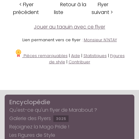
< Flyer
Retour à la
Flyer
précédent
liste
suivant >
Jouer au taquin avec ce flyer
Lien permanent vers ce flyer :
Monsieur N'NTAY
Pièces remarquables
|
Aide
|
Statistiques
|
Figures
de style
|
Contribuer
Encyclopédie
Qu'est-ce qu'un flyer de Marabout ?
Galerie des Flyers
3025
Rejoignez la Mago Pride !
Les Figures de Style