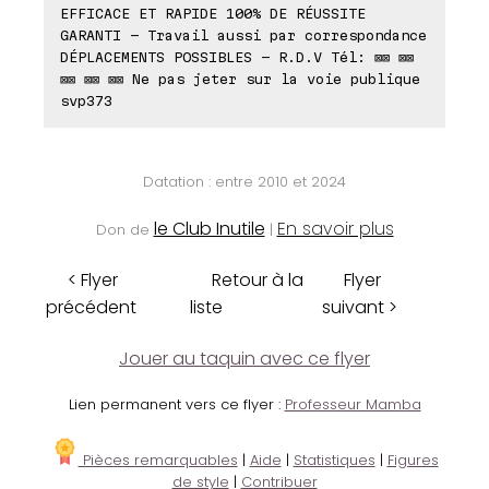
EFFICACE ET RAPIDE 100% DE RÉUSSITE
GARANTI - Travail aussi par correspondance
DÉPLACEMENTS POSSIBLES - R.D.V Tél: ⊠⊠ ⊠⊠
⊠⊠ ⊠⊠ ⊠⊠ Ne pas jeter sur la voie publique
svp373
Datation : entre 2010 et 2024
le Club Inutile
En savoir plus
Don de
|
< Flyer
Retour à la
Flyer
précédent
liste
suivant >
Jouer au taquin avec ce flyer
Lien permanent vers ce flyer :
Professeur Mamba
Pièces remarquables
|
Aide
|
Statistiques
|
Figures
de style
|
Contribuer