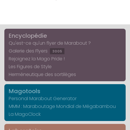
Encyclopédie
Qu'est-ce qu'un flyer de Marabout ?
Galerie des Flyers
3005
Rejoignez la Mago Pride !
Les Figures de Style
Herméneutique des sortilèges
Magotools
Personal Marabout Generator
MMM : Maraboutage Mondial de Mégabambou
La MagoClock