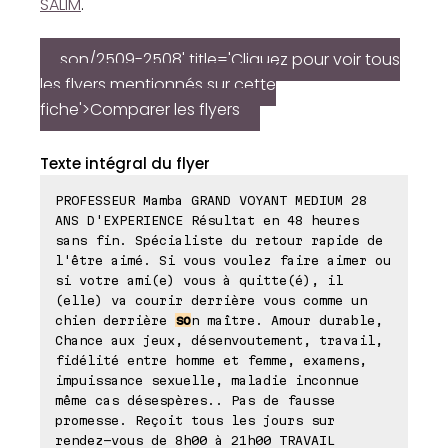
SALIM
.
son/2509-2508' title='Cliquez pour voir tous
les flyers mentionnés sur cette
fiche'>Comparer les flyers
Texte intégral du flyer
PROFESSEUR Mamba GRAND VOYANT MEDIUM 28
ANS D'EXPERIENCE Résultat en 48 heures
sans fin. Spécialiste du retour rapide de
l'être aimé. Si vous voulez faire aimer ou
si votre ami(e) vous à quitte(é), il
(elle) va courir derrière vous comme un
chien derrière
so
n maître. Amour durable,
Chance aux jeux, désenvoutement, travail,
fidélité entre homme et femme, examens,
impuissance sexuelle, maladie inconnue
même cas désespères.. Pas de fausse
promesse. Reçoit tous les jours sur
rendez-vous de 8h00 à 21h00 TRAVAIL