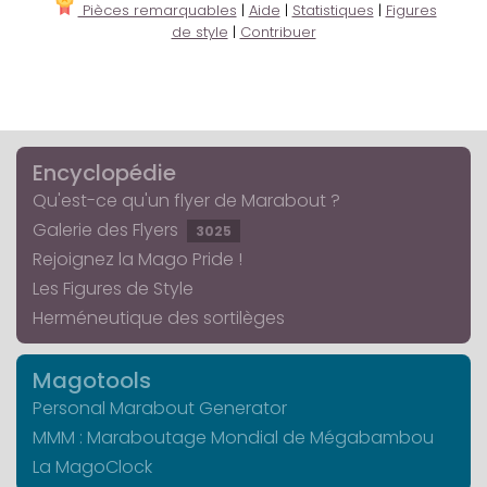
Pièces remarquables
|
Aide
|
Statistiques
|
Figures
de style
|
Contribuer
Encyclopédie
Qu'est-ce qu'un flyer de Marabout ?
Galerie des Flyers
3025
Rejoignez la Mago Pride !
Les Figures de Style
Herméneutique des sortilèges
Magotools
Personal Marabout Generator
MMM : Maraboutage Mondial de Mégabambou
La MagoClock