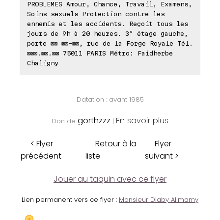
PROBLEMES Amour, Chance, Travail, Examens,
Soins sexuels Protection contre les
ennemis et les accidents. Reçoit tous les
jours de 9h à 20 heures. 3º étage gauche,
porte ⊠⊠ ⊠⊠-⊠⊠, rue de la Forge Royale Tél.
⊠⊠⊠.⊠⊠.⊠⊠ 75011 PARIS Métro: Faidherbe
Chaligny
Datation : avant 1985
gorthzzz
En savoir plus
Don de
|
< Flyer
Retour à la
Flyer
précédent
liste
suivant >
Jouer au taquin avec ce flyer
Lien permanent vers ce flyer :
Monsieur Diaby Alimamy