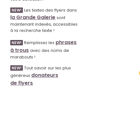
Les textes des flyers dans
NEW!
la Grande Galerie
sont
maintenant indexés, accessibles
à la recherche texte !
phrases
Remplissez les
NEW!
à trous
avec des noms de
marabouts !
Tout savoir sur les plus
NEW!
donateurs
généreux
de flyers
.