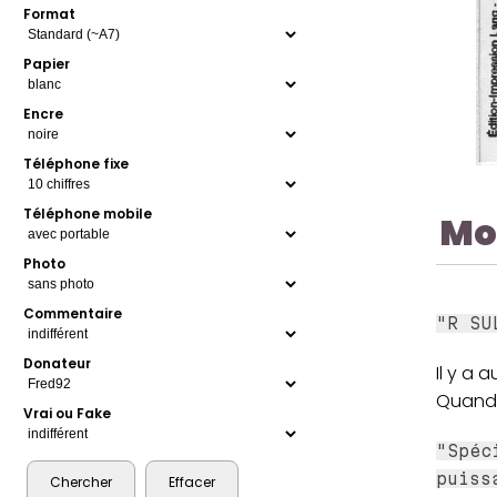
Format
Papier
Encre
Téléphone fixe
Téléphone mobile
Mo
Photo
Commentaire
"R SU
Donateur
Il y a 
Quand l
Vrai ou Fake
"Spéc
puiss