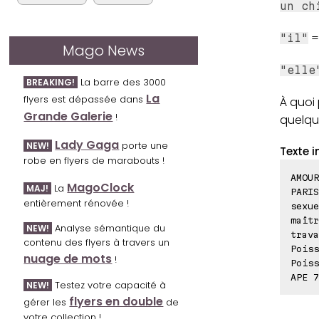
un ch
= 
"il"
Mago News
"elle
La barre des 3000
BREAKING!
La
flyers est dépassée dans
À quoi 
Grande Galerie
!
quelqu
Lady Gaga
porte une
NEW!
Texte i
robe en flyers de marabouts !
AMOU
MagoClock
La
MAJ!
PARIS
entièrement rénovée !
sexue
maîtr
Analyse sémantique du
NEW!
trava
contenu des flyers à travers un
Poiss
nuage de mots
!
Poiss
APE 7
Testez votre capacité à
NEW!
flyers en double
gérer les
de
votre collection !