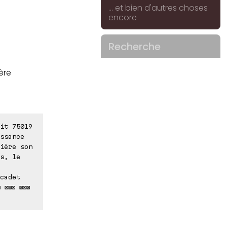
... et bien d'autres choses
encore
Recherche
ère
it 75019
ssance
ière son
s, le
cadet
 ⊠⊠⊠ ⊠⊠⊠