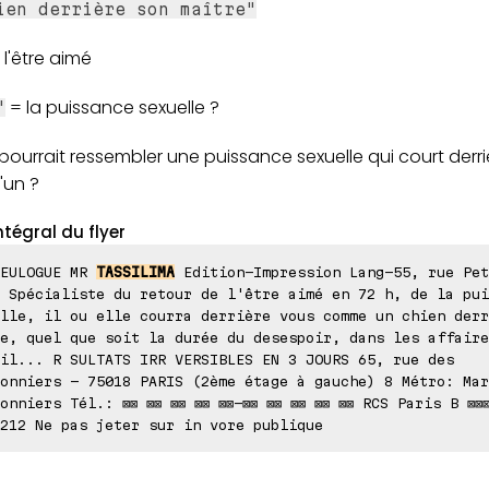
ien derrière son maître"
l'être aimé
= la puissance sexuelle ?
"
pourrait ressembler une puissance sexuelle qui court derri
'un ?
ntégral du flyer
REULOGUE MR
TASSILIMA
Edition-Impression Lang-55, rue Pet
 Spécialiste du retour de l'être aimé en 72 h, de la pui
lle, il ou elle courra derrière vous comme un chien derr
e, quel que soit la durée du desespoir, dans les affaire
il... R SULTATS IRR VERSIBLES EN 3 JOURS 65, rue des
onniers - 75018 PARIS (2ème étage à gauche) 8 Métro: Mar
onniers Tél.: ⊠⊠ ⊠⊠ ⊠⊠ ⊠⊠ ⊠⊠-⊠⊠ ⊠⊠ ⊠⊠ ⊠⊠ ⊠⊠ RCS Paris B ⊠⊠⊠
212 Ne pas jeter sur in vore publique