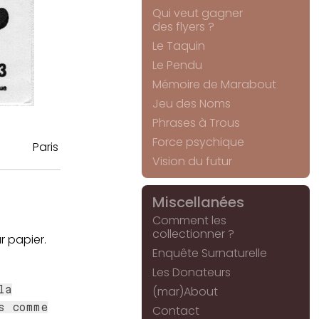
Qui veut gagner
des flyers ?
Le Taquin
Le Pendu
Mémoire de Marabout
Jeu des Noms
Phrases à Trous
Force psychique
Paris
Vision du futur
Miscellanées
Comment les
collectionner ?
ur papier.
Enquête Surnaturelle
Les Donateurs
la
(mar)About
s comme
Contact