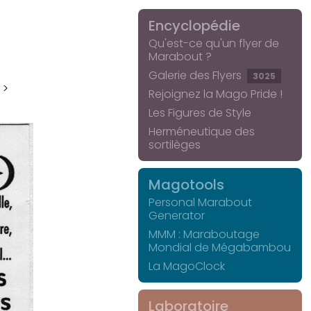
Encyclopédie
Qu'est-ce qu'un flyer de
Marabout ?
Galerie des Flyers
3025
 >
Rejoignez la Mago Pride !
Les Figures de Style
Herméneutique des
sortilèges
Magotools
Personal Marabout
Generator
MMM : Maraboutage
Mondial de Mégabambou
La MagoClock
Laboratoire