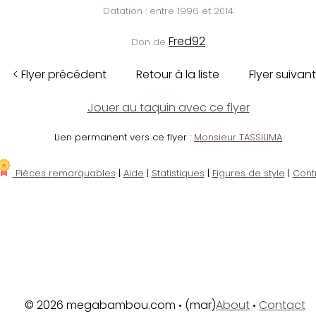
Datation : entre 1996 et 2014
Fred92
Don de
< Flyer précédent
Retour à la liste
Flyer suivant
Jouer au taquin avec ce flyer
Lien permanent vers ce flyer :
Monsieur TASSILIMA
Pièces remarquables
|
Aide
|
Statistiques
|
Figures de style
|
Cont
© 2026 megabambou.com
(mar)
About
Contact
•
•