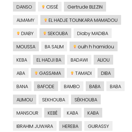
DANSO
CISSÉ
Gertrude BLEZIN
ALMAMY
EL HADJE TOUNKARA MAMADOU
DIABY
SEKOUBA
Diaby MADIBA
MOUSSA
BA SALIM
ouih h hamidou
KEBA
EL HADJI BA
BADAWI
ALIOU
ABA
GASSAMA
TAMADI
DIBA
BANA
BAFODE
BAMBO
BABA
BABA
ALIMOU
SEKHOUBA
SÉKHOUBA
MANSOUR
KEBÉ
KABA
KABA
IBRAHIM JUWARA
HEREBA
GUIRASSY