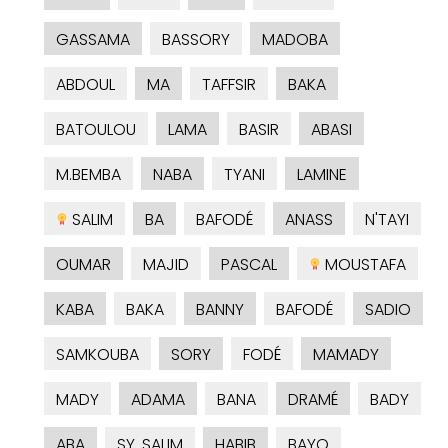
GASSAMA
BASSORY
MADOBA
ABDOUL
MA
TAFFSIR
BAKA
BATOULOU
LAMA
BASIR
ABASI
M.BEMBA
NABA
TYANI
LAMINE
SALIM
BA
BAFODÉ
ANASS
N'TAYI
OUMAR
MAJID
PASCAL
MOUSTAFA
KABA
BAKA
BANNY
BAFODÉ
SADIO
SAMKOUBA
SORY
FODÉ
MAMADY
MADY
ADAMA
BANA
DRAMÉ
BADY
ABA
SY. SALIM
HABIB
BAYO