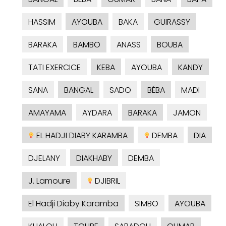
HASSIM
AYOUBA
BAKA
GUIRASSY
BARAKA
BAMBO
ANASS
BOUBA
TATI EXERCICE
KEBA
AYOUBA
KANDY
SANA
BANGAL
SADO
BÉBA
MADI
AMAYAMA
AYDARA
BARAKA
JAMON
EL HADJI DIABY KARAMBA
DEMBA
DIA
DJELANY
DIAKHABY
DEMBA
J. Lamoure
DJIBRIL
El Hadji Diaby Karamba
SIMBO
AYOUBA