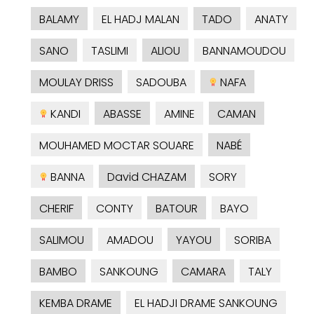
BALAMY
EL HADJ MALAN
TADO
ANATY
SANO
TASLIMI
ALIOU
BANNAMOUDOU
MOULAY DRISS
SADOUBA
NAFA
KANDI
ABASSE
AMINE
CAMAN
MOUHAMED MOCTAR SOUARE
NABÉ
BANNA
David CHAZAM
SORY
CHERIF
CONTY
BATOUR
BAYO
SALIMOU
AMADOU
YAYOU
SORIBA
BAMBO
SANKOUNG
CAMARA
TALY
KEMBA DRAME
EL HADJI DRAME SANKOUNG