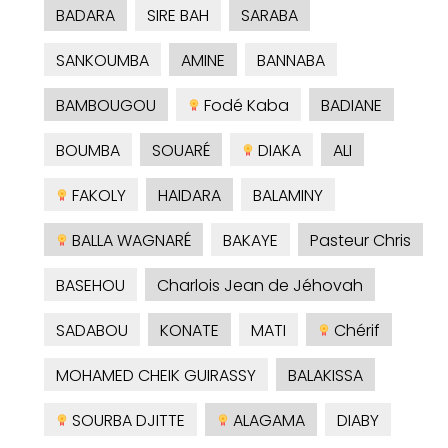
BADARA
SIRE BAH
SARABA
SANKOUMBA
AMINE
BANNABA
BAMBOUGOU
Fodé Kaba
BADIANE
BOUMBA
SOUARÉ
DIAKA
ALI
FAKOLY
HAIDARA
BALAMINY
BALLA WAGNARÉ
BAKAYE
Pasteur Chris
BASEHOU
Charlois Jean de Jéhovah
SADABOU
KONATE
MATI
Chérif
MOHAMED CHEIK GUIRASSY
BALAKISSA
SOURBA DJITTE
ALAGAMA
DIABY