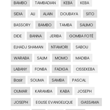
BAMBO
TAMBADIAN
KEBA
KEBA
SIDIA
ALI
ALAIN
DOUBAYA
SITO
BASSORY
BAMBO
TAMBA
SALIMO
DIDE
BANNA
JERIBA
GOMBA FOTÉ
ELHADJ SHAMAN
N'FAMORI
SABOU
WARABA
SALIM
MOMO
MADIBA
LABANY
FONBA
FADIGA
CISSEKEBA
Basir
SOUMA
SAMBA
PASCAL
OUMAR
KARAMBA
KABA
JOSEPH
JOSEPH
EGLISE EVANGELIQUE
GASSAMA