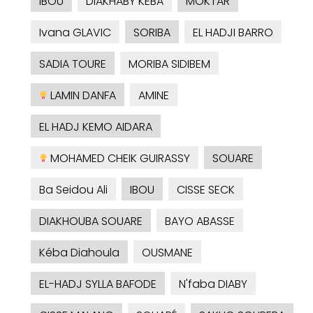
IBOU
DIAKHABY KEBA
MOKTAR
Ivana GLAVIC
SORIBA
EL HADJI BARRO
SADIA TOURE
MORIBA SIDIBEM
LAMIN DANFA
AMINE
EL HADJ KEMO AIDARA
MOHAMED CHEIK GUIRASSY
SOUARE
Ba Seidou Ali
IBOU
CISSE SECK
DIAKHOUBA SOUARE
BAYO ABASSE
Kéba Diahoula
OUSMANE
EL-HADJ SYLLA BAFODE
N'faba DIABY