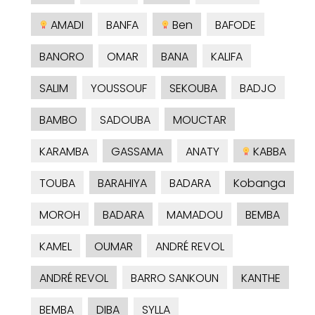
AMADI
BANFA
Ben
BAFODE
BANORO
OMAR
BANA
KALIFA
SALIM
YOUSSOUF
SEKOUBA
BADJO
BAMBO
SADOUBA
MOUCTAR
KARAMBA
GASSAMA
ANATY
KABBA
TOUBA
BARAHIYA
BADARA
Kobanga
MOROH
BADARA
MAMADOU
BEMBA
KAMEL
OUMAR
ANDRÉ REVOL
ANDRÉ REVOL
BARRO SANKOUN
KANTHE
BEMBA
DIBA
SYLLA