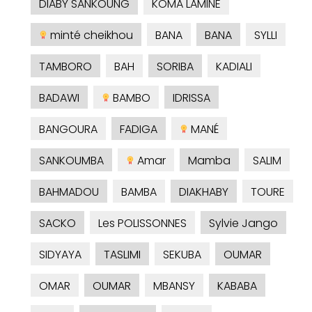
DIABY SANKOUNG
KOMA LAMINE
minté cheikhou
BANA
BANA
SYLLI
TAMBORO
BAH
SORIBA
KADIALI
BADAWI
BAMBO
IDRISSA
BANGOURA
FADIGA
MANÉ
SANKOUMBA
Amar
Mamba
SALIM
BAHMADOU
BAMBA
DIAKHABY
TOURE
SACKO
Les POLISSONNES
Sylvie Jango
SIDYAYA
TASLIMI
SEKUBA
OUMAR
OMAR
OUMAR
MBANSY
KABABA