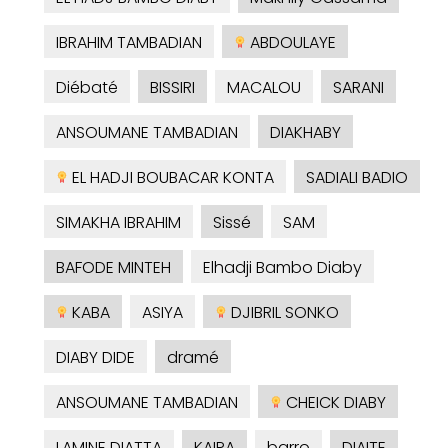
IBRAHIM TAMBADIAN
ABDOULAYE
Diébaté
BISSIRI
MACALOU
SARANI
ANSOUMANE TAMBADIAN
DIAKHABY
EL HADJI BOUBACAR KONTA
SADIALI BADIO
SIMAKHA IBRAHIM
Sissé
SAM
BAFODE MINTEH
Elhadji Bambo Diaby
KABA
ASIYA
DJIBRIL SONKO
DIABY DIDE
dramé
ANSOUMANE TAMBADIAN
CHEICK DIABY
LAMINE DIATTA
KAIRA
barro
DIAITE