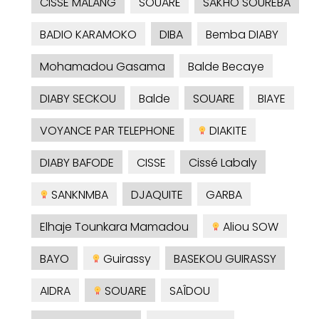
CISSE MALANG
SOUARÉ
SAKHO SOUREBA
BADIO KARAMOKO
DIBA
Bemba DIABY
Mohamadou Gasama
Balde Becaye
DIABY SECKOU
Balde
SOUARE
BIAYE
VOYANCE PAR TELEPHONE
DIAKITE
DIABY BAFODE
CISSE
Cissé Labaly
SANKNMBA
DJAQUITE
GARBA
Elhaje Tounkara Mamadou
Aliou SOW
BAYO
Guirassy
BASEKOU GUIRASSY
AIDRA
SOUARE
SAÎDOU