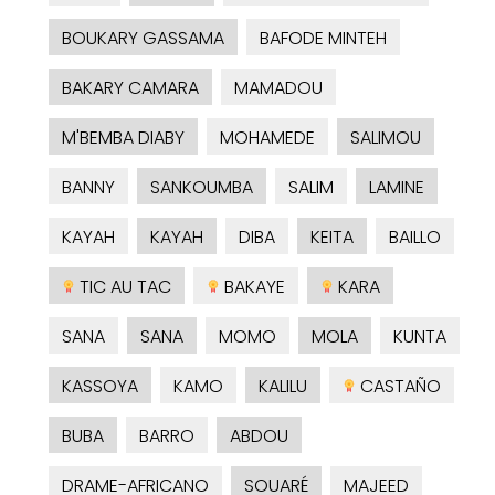
BOUKARY GASSAMA
BAFODE MINTEH
BAKARY CAMARA
MAMADOU
M'BEMBA DIABY
MOHAMEDE
SALIMOU
BANNY
SANKOUMBA
SALIM
LAMINE
KAYAH
KAYAH
DIBA
KEITA
BAILLO
TIC AU TAC
BAKAYE
KARA
SANA
SANA
MOMO
MOLA
KUNTA
KASSOYA
KAMO
KALILU
CASTAÑO
BUBA
BARRO
ABDOU
DRAME-AFRICANO
SOUARÉ
MAJEED