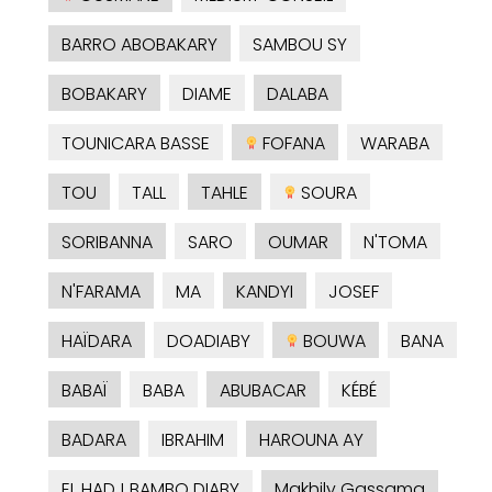
BARRO ABOBAKARY
SAMBOU SY
BOBAKARY
DIAME
DALABA
TOUNICARA BASSE
FOFANA
WARABA
TOU
TALL
TAHLE
SOURA
SORIBANNA
SARO
OUMAR
N'TOMA
N'FARAMA
MA
KANDYI
JOSEF
HAÏDARA
DOADIABY
BOUWA
BANA
BABAÏ
BABA
ABUBACAR
KÉBÉ
BADARA
IBRAHIM
HAROUNA AY
EL HADJ BAMBO DIABY
Makhily Gassama