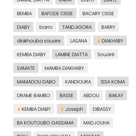
BEMBA
BAFODE CISSE
BACARY CISSE
DIABY
barro
TANDJIGORA
BARRY
diakhouba souare
LASANA
DIAKHABY
KEMBA DIABY
LAMINE DIATTA
Souaré
SAMATE
MAMBA DIAKHABY
MAMADOU DABO
KANDIOURA
ISSA KOMA
DRAME BAMBO
BASSE
ABDOU
BAKAY
KEMBA DIABY
Joseph
DIBASSY
BA KOUTOUBO GASSAMA
MADJOUHA