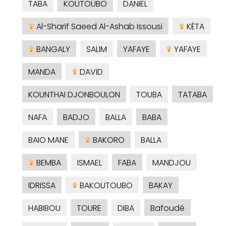
TABA
KOUTOUBO
DANIEL
Al-Sharif Saeed Al-Ashab Issousi
KÉTA
BANGALY
SALIM
YAFAYE
YAFAYE
MANDA
DAVID
KOUNTHAI DJONBOULON
TOUBA
TATABA
NAFA
BADJO
BALLA
BABA
BAIO MANE
BAKORO
BALLA
BEMBA
ISMAEL
FABA
MANDJOU
IDRISSA
BAKOUTOUBO
BAKAY
HABIBOU
TOURE
DIBA
Bafoudé