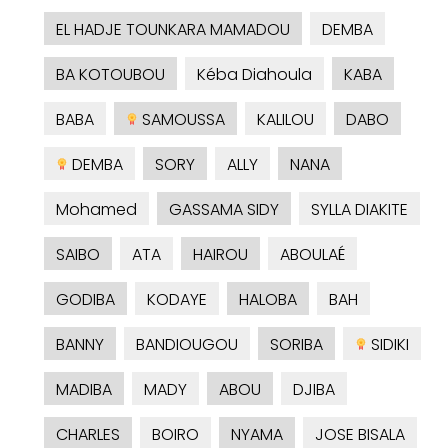
EL HADJE TOUNKARA MAMADOU
DEMBA
BA KOTOUBOU
Kéba Diahoula
KABA
BABA
SAMOUSSA
KALILOU
DABO
DEMBA
SORY
ALLY
NANA
Mohamed
GASSAMA SIDY
SYLLA DIAKITE
SAIBO
ATA
HAIROU
ABOULAÉ
GODIBA
KODAYE
HALOBA
BAH
BANNY
BANDIOUGOU
SORIBA
SIDIKI
MADIBA
MADY
ABOU
DJIBA
CHARLES
BOIRO
NYAMA
JOSE BISALA