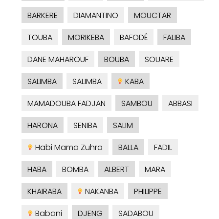
BARKERE
DIAMANTINO
MOUCTAR
TOUBA
MORIKEBA
BAFODÉ
FALIBA
DANE MAHAROUF
BOUBA
SOUARE
SALIMBA
SALIMBA
KABA
MAMADOUBA FADJAN
SAMBOU
ABBASI
HARONA
SENIBA
SALIM
Habi Mama Zuhra
BALLA
FADIL
HABA
BOMBA
ALBERT
MARA
KHAIRABA
NAKANBA
PHILIPPE
Babani
DJENG
SADABOU