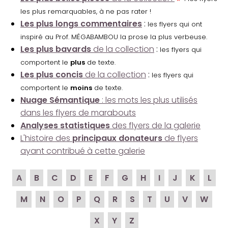
les plus remarquables, à ne pas rater !
Les plus longs commentaires
:
les flyers qui ont
inspiré au Prof. MÉGABAMBOU la prose la plus verbeuse.
Les plus bavards
de la collection
:
les flyers qui
comportent le
plus
de texte.
Les plus concis
de la collection
:
les flyers qui
comportent le
moins
de texte.
Nuage Sémantique
: les mots les plus utilisés
dans les flyers de marabouts
Analyses statistiques
des flyers de la galerie
L'histoire des
principaux donateurs
de flyers
ayant contribué à cette galerie
A
B
C
D
E
F
G
H
I
J
K
L
M
N
O
P
Q
R
S
T
U
V
W
X
Y
Z