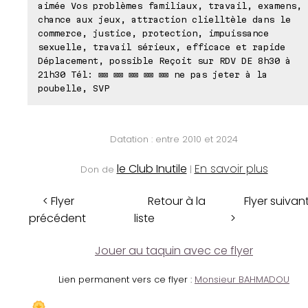
aimée Vos problèmes familiaux, travail, examens,
chance aux jeux, attraction clielltèle dans le
commerce, justice, protection, impuissance
sexuelle, travail sérieux, efficace et rapide
Déplacement, possible Reçoit sur RDV DE 8h30 à
21h30 Tél: ⊠⊠ ⊠⊠ ⊠⊠ ⊠⊠ ⊠⊠ ne pas jeter à la
poubelle, SVP
Datation : entre 2010 et 2024
le Club Inutile
En savoir plus
Don de
|
< Flyer
Retour à la
Flyer suivan
précédent
liste
>
Jouer au taquin avec ce flyer
Lien permanent vers ce flyer :
Monsieur BAHMADOU