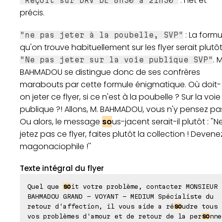
: net et
"Reçoit sur DRV DE 8h30 à 21h30"
précis.
: La formu
"ne pas jeter à la poubelle, SVP"
qu'on trouve habituellement sur les flyer serait plutô
. M
"Ne pas jeter sur la voie publique SVP"
BAHMADOU se distingue donc de ses confrères
marabouts par cette formule énigmatique. Où doit-
on jeter ce flyer, si ce n'est à la poubelle ? Sur la voie
publique ?! Allons, M. BAHMADOU, vous n'y pensez pas
Ou alors, le message
so
us-jacent serait-il plutôt : ''N
jetez pas ce flyer, faites plutôt la collection ! Devene
magonaciophile !''
Texte intégral du flyer
Quel que
so
it votre problème, contacter MONSIEUR
BAHMADOU GRAND - VOYANT - MEDIUM Spécialiste du
retour d'affection, il vous aide a ré
so
udre tous
vos problèmes d'amour et de retour de la per
so
nne