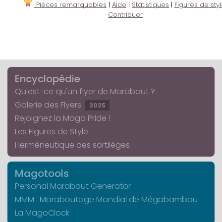
Pièces remarquables
|
Aide
|
Statistiques
|
Figures de sty
Contribuer
Encyclopédie
Qu'est-ce qu'un flyer de Marabout ?
Galerie des Flyers
3025
Rejoignez la Mago Pride !
Les Figures de Style
Herméneutique des sortilèges
Magotools
Personal Marabout Generator
MMM : Maraboutage Mondial de Mégabambou
La MagoClock