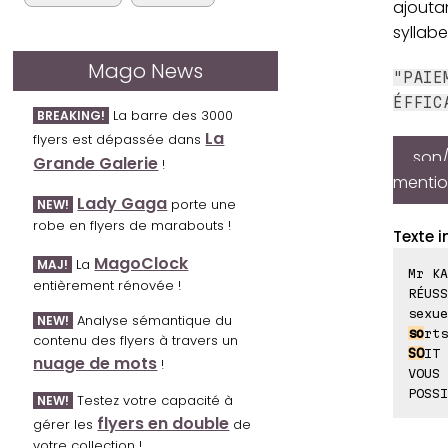
ajoutan
syllab
Mago News
"PAIE
ÉFFIC
La barre des 3000
BREAKING!
La
flyers est dépassée dans
son/
Grande Galerie
!
mention
Lady Gaga
porte une
NEW!
robe en flyers de marabouts !
Texte i
MagoClock
La
MAJ!
Mr KA
entièrement rénovée !
RÉUSS
sexue
Analyse sémantique du
NEW!
so
rts
contenu des flyers à travers un
SO
IT 
nuage de mots
!
VOUS 
POSSI
Testez votre capacité à
NEW!
flyers en double
gérer les
de
votre collection !