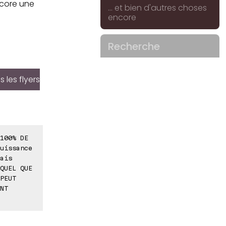
core une
... et bien d'autres choses
encore
Recherche
 les flyers
100% DE
uissance
ais
QUEL QUE
PEUT
NT