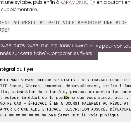
t une syllabe, puis enfin à
KARAMOKHO TA
en ajoutant en
e supplémentaire.
MENT AU RÉSULTAT PEUT VOUS APPORTER UNE AIDE
ACE"
2476-2475-2475-1341-319-1086' title='Cliquez pour voir tous
nés sur cette fiche'>Comparer les flyers
ntégral du flyer
MO GRAND VOYANT MÉDIUM SPÉCIALISTE DES TRAVAUX OCCULTES 
ITE Amour, Chance, examens, désenvoûtement, traite l'imp
lle, attraction de clientèle, protection contre les mauv
, retour immédiat de la per
so
nne que vous aimez, etc... 
VOTRE CAS - ÉFFICACITÉ EN 5 JOURS! PAIEMENT AU RÉSULTAT 
APPORTER UNE AIDE EFFICACE, DISCRETION ASSURÉE DÉPLACEME
BLE ⊠⊠ ⊠⊠ ⊠⊠ ⊠⊠ ⊠⊠ Ne pas jeter sur la voie publique