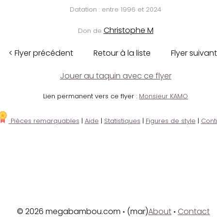
Datation : entre 1996 et 2024
Christophe M
Don de
< Flyer précédent
Retour à la liste
Flyer suivant
Jouer au taquin avec ce flyer
Lien permanent vers ce flyer :
Monsieur KAMO
Pièces remarquables
|
Aide
|
Statistiques
|
Figures de style
|
Cont
© 2026 megabambou.com
(mar)
About
Contact
•
•