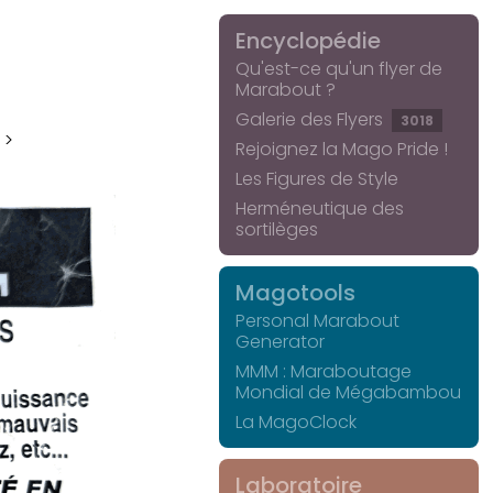
Encyclopédie
Qu'est-ce qu'un flyer de
Marabout ?
Galerie des Flyers
3018
 >
Rejoignez la Mago Pride !
Les Figures de Style
Herméneutique des
sortilèges
Magotools
Personal Marabout
Generator
MMM : Maraboutage
Mondial de Mégabambou
La MagoClock
Laboratoire