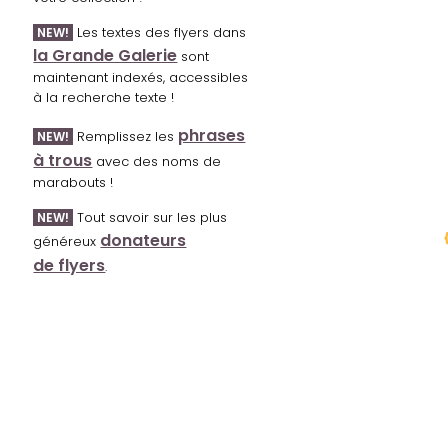
Les textes des flyers dans
NEW!
la Grande Galerie
sont
maintenant indexés, accessibles
à la recherche texte !
phrases
Remplissez les
NEW!
à trous
avec des noms de
marabouts !
Tout savoir sur les plus
NEW!
donateurs
généreux
de flyers
.