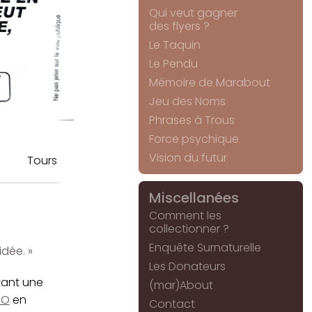
Qui veut gagner
des flyers ?
Le Taquin
Le Pendu
Mémoire de Marabout
Jeu des Noms
Phrases à Trous
Force psychique
Vision du futur
Tours
Miscellanées
Comment les
collectionner ?
Enquête Surnaturelle
dée. »
Les Donateurs
tant une
(mar)About
HO
en
Contact