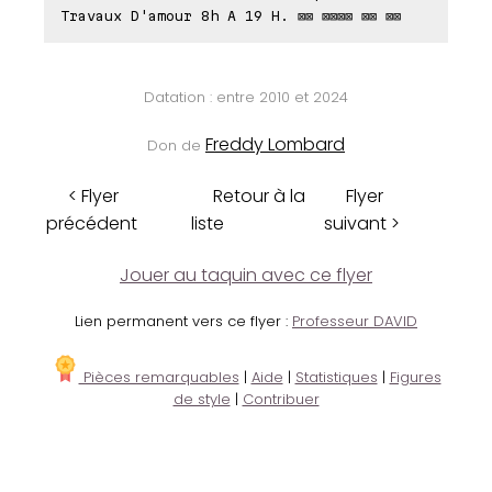
Travaux D'amour 8h A 19 H. ⊠⊠ ⊠⊠⊠⊠ ⊠⊠ ⊠⊠
Datation : entre 2010 et 2024
Freddy Lombard
Don de
< Flyer
Retour à la
Flyer
précédent
liste
suivant >
Jouer au taquin avec ce flyer
Lien permanent vers ce flyer :
Professeur DAVID
Pièces remarquables
|
Aide
|
Statistiques
|
Figures
de style
|
Contribuer