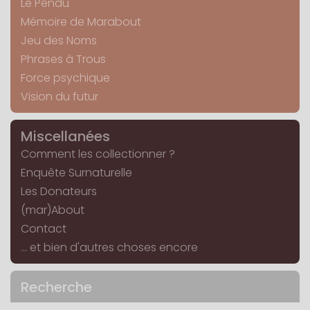
Le Pendu
Mémoire de Marabout
Jeu des Noms
Phrases à Trous
Force psychique
Vision du futur
Miscellanées
Comment les collectionner ?
Enquête Surnaturelle
Les Donateurs
(mar)About
Contact
... et bien d'autres choses encore
Recherche