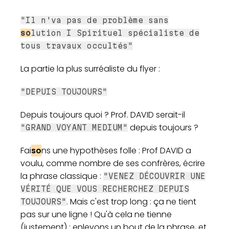
"Il n'va pas de problème sans
so
lution I Spirituel spécialiste de
tous travaux occultés"
La partie la plus surréaliste du flyer :
"DEPUIS TOUJOURS"
Depuis toujours quoi ? Prof. DAVID serait-il
depuis toujours ?
"GRAND VOYANT MEDIUM"
Fai
so
ns une hypothèses folle : Prof DAVID a
voulu, comme nombre de ses confrères, écrire
la phrase classique :
"VENEZ DÉCOUVRIR UNE
VÉRITÉ QUE VOUS RECHERCHEZ DEPUIS
. Mais c'est trop long : ça ne tient
TOUJOURS"
pas sur une ligne ! Qu'à cela ne tienne
(justement) : enlevons un bout de la phrase, et