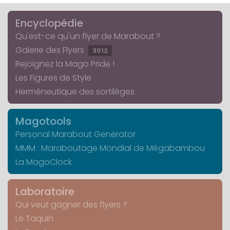
Encyclopédie
Qu'est-ce qu'un flyer de Marabout ?
Galerie des Flyers
3012
Rejoignez la Mago Pride !
Les Figures de Style
Herméneutique des sortilèges
Magotools
Personal Marabout Generator
MMM : Maraboutage Mondial de Mégabambou
La MagoClock
Laboratoire
Qui veut gagner des flyers ?
Le Taquin