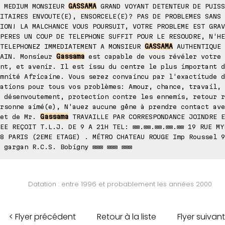
D MEDIUM MONSIEUR
GASSAMA
GRAND VOYANT DETENTEUR DE PUISS
ITAIRES ENVOUTE(E), ENSORCELE(E)? PAS DE PROBLEMES SANS
ION! LA MALCHANCE VOUS POURSUIT, VOTRE PROBLEME EST GRAV
PERES UN COUP DE TELEPHONE SUFFIT POUR LE RESOUDRE, N'HE
 TELEPHONEZ IMMEDIATEMENT A MONSIEUR
GASSAMA
AUTHENTIQUE 
CAIN. Monsieur
Gassama
est capable de vous révéler votre 
nt, et avenir. Il est issu du centre le plus important d
mnité Africaine. Vous serez convaincu par l'exactitude d
ations pour tous vos problèmes: Amour, chance, travail, 
 désenvoutement, protection contre les ennemis, retour r
rsonne aimé(e), N'auez aucune gêne à prendre contact ave
net de Mr.
Gassama
TRAVAILLE PAR CORRESPONDANCE JOINDRE E
EE REÇOIT T.L.J. DE 9 A 21H TEL: ⊠⊠.⊠⊠.⊠⊠.⊠⊠.⊠⊠ 19 RUE MY
8 PARIS (2EME ETAGE) . MÉTRO CHATEAU ROUGE Imp Roussel 9
 gargan R.C.S. Bobigny ⊠⊠⊠ ⊠⊠⊠ ⊠⊠⊠
Datation : entre 1996 et probablement les années 2000
< Flyer précédent
Retour à la liste
Flyer suivant