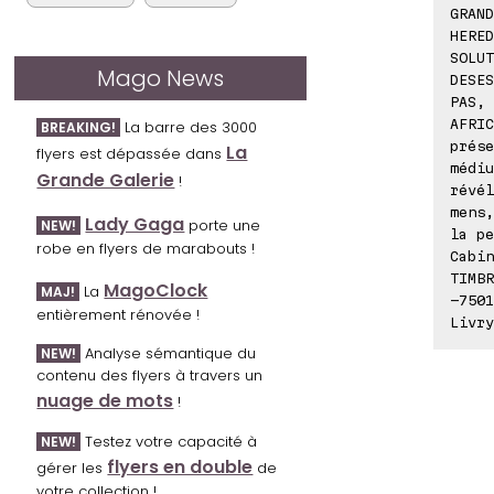
GRAN
HERED
SOLUT
Mago News
DESES
PAS,
AFRI
La barre des 3000
BREAKING!
prése
La
flyers est dépassée dans
médiu
Grande Galerie
!
révél
mens,
Lady Gaga
porte une
NEW!
la pe
robe en flyers de marabouts !
Cabi
TIMBR
MagoClock
La
MAJ!
-7501
entièrement rénovée !
Livry
Analyse sémantique du
NEW!
contenu des flyers à travers un
nuage de mots
!
Testez votre capacité à
NEW!
flyers en double
gérer les
de
votre collection !