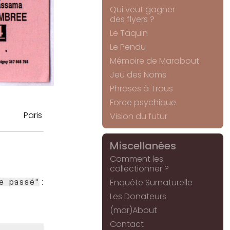
Qui veut gagner
des flyers ?
Le Taquin
Le Pendu
Mémoire de Marabout
Jeu des Noms
Phrases à Trous
Force psychique
Paris
Vision du futur
Miscellanées
Comment les
collectionner ?
:
Enquête Surnaturelle
e passé"
Les Donateurs
(mar)About
Contact