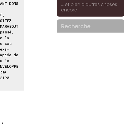
... et bien d'autres choses
ANT DONS
encore
E,
SITEZ
Recherche
MARABOUT
passé,
e la
e ses
exa-
apide de
c le
NVELOPPE
RHA
2190
 >