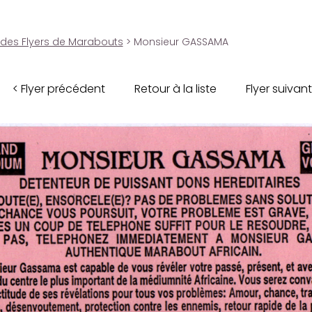
 des Flyers de Marabouts
> Monsieur GASSAMA
< Flyer précédent
Retour à la liste
Flyer suivant