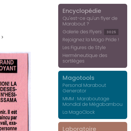
Encyclopédie
Qu'est-ce qu'un flyer de
Marabout ?
Galerie des Flyers
3025
 >
Rejoignez la Mago Pride !
Les Figures de Style
Herméneutique des
sortilèges
Magotools
Personal Marabout
Generator
MMM : Maraboutage
Mondial de Mégabambou
La MagoClock
Laboratoire