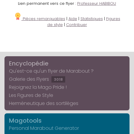
Lien permanent vers ce flyer :
Professeur HABIBOU
Pièces remarquables
|
Aide
|
Statistiques
|
Figures
de style
|
Contribuer
Encyclopédie
Qu'est-ce qu'un flyer de Marabout ?
Galerie des Flyers
3018
Rejoignez la Mago Pride !
Les Figures de Style
Herméneutique des sortilèges
Magotools
Personal Marabout Generator