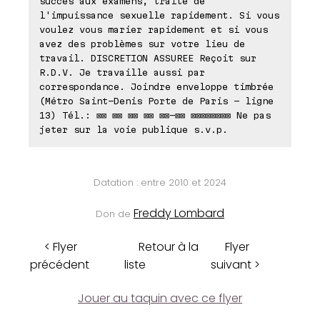
succès aux examens, traite de
l'impuissance sexuelle rapidement. Si vous
voulez vous marier rapidement et si vous
avez des problèmes sur votre lieu de
travail. DISCRETION ASSUREE Reçoit sur
R.D.V. Je travaille aussi par
correspondance. Joindre enveloppe timbrée
(Métro Saint-Denis Porte de Paris - ligne
13) Tél.: ⊠⊠ ⊠⊠ ⊠⊠ ⊠⊠ ⊠⊠-⊠⊠ ⊠⊠⊠⊠⊠⊠⊠⊠ Ne pas
jeter sur la voie publique s.v.p.
Datation : entre 2010 et 2024
Freddy Lombard
Don de
< Flyer
Retour à la
Flyer
précédent
liste
suivant >
Jouer au taquin avec ce flyer