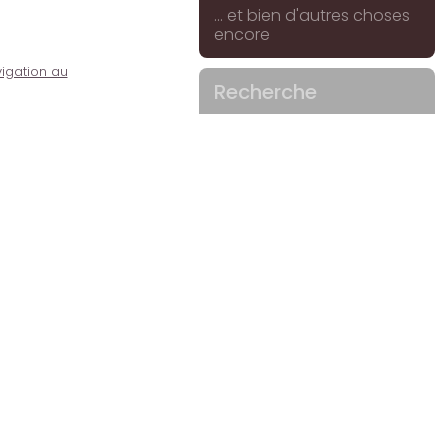
... et bien d'autres choses
encore
igation au
Recherche