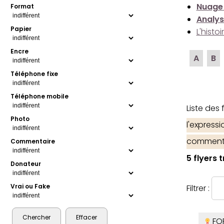
Nuage
Format
Analys
Papier
L'histo
Encre
A
B
Téléphone fixe
Téléphone mobile
Liste des
Photo
l'express
comment
Commentaire
5 flyers 
Donateur
Vrai ou Fake
Filtrer :
FO