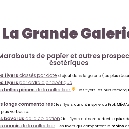
La Grande Galeri
Marabouts de papier et autres prospe
ésotériques
s flyers
classés par date
d'ajout dans la galerie (les plus réc
s flyers
par ordre alphabétique
us belles pièces
de la collection
:
les flyers les plus remarq
us longs commentaires
:
les flyers qui ont inspiré au Prof. MÉ
 plus verbeuse.
us bavards
de la collection
:
les flyers qui comportent le
plus
de
us concis
de la collection
:
les flyers qui comportent le
moins
de