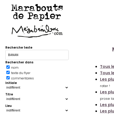
Marabouts
de Papier
Recherche texte
Rechercher dans
Tous le
nom
Tous le
texte du flyer
commentaires
Les pl
Initiale
rater !
Les pl
Titre
prose la
Les pl
Lieu
Les pl