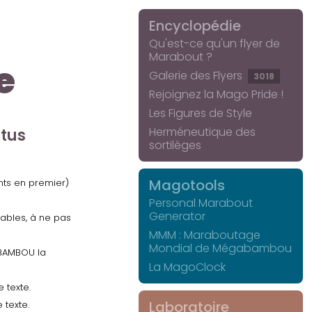
Encyclopédie
Qu'est-ce qu'un flyer de
Marabout ?
e
Galerie des Flyers
3018
Rejoignez la Mago Pride !
Les Figures de Style
Herméneutique des
ctus
sortilèges
Magotools
ents en premier)
Personal Marabout
Generator
uables, à ne pas
MMM : Maraboutage
Mondial de Mégabambou
GABAMBOU la
La MagoClock
 texte.
Laboratoire
 texte.