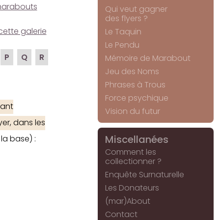
e marabouts
Qui veut gagner
des flyers ?
cette galerie
Le Taquin
Le Pendu
P
Q
R
Mémoire de Marabout
Jeu des Noms
Phrases à Trous
Force psychique
ant
Vision du futur
er, dans les
Miscellanées
la base) :
Comment les
collectionner ?
Enquête Surnaturelle
Les Donateurs
(mar)About
Contact