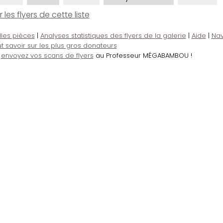
es flyers de cette liste
lles pièces
|
Analyses statistiques des flyers de la galerie
|
Aide
|
Nav
t savoir sur les plus gros donateurs
,
envoyez vos scans de flyers
au Professeur MÉGABAMBOU !