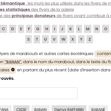
 Sémantique
: les mots les plus utilisés dans les flyers d
es statistiques
des flyers de la galerie
ire des
principaux donateurs
de flyers ayant contribué à 
C
D
E
F
G
H
I
J
K
L
M
N
O
S
T
U
V
W
X
Y
Z
 flyers de marabouts et autres cartes ésotériques
conten
ion
"BANAN"
, dans le nom du marabout, dans le texte du fly
aires
en partant du plus récent (date d'insertion dans 
trouvés.
FANA
CISSE
BANAN
Denys RAFFARIN
BABANÉ