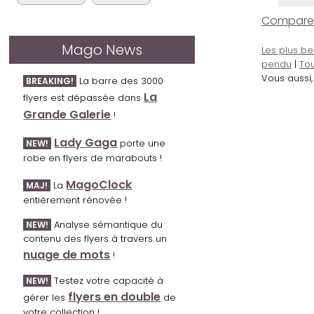
Comparer l
Mago News
Les plus be
pendu
|
Tou
Vous aussi
La barre des 3000
BREAKING!
La
flyers est dépassée dans
Grande Galerie
!
Lady Gaga
porte une
NEW!
robe en flyers de marabouts !
MagoClock
La
MAJ!
entièrement rénovée !
Analyse sémantique du
NEW!
contenu des flyers à travers un
nuage de mots
!
Testez votre capacité à
NEW!
flyers en double
gérer les
de
votre collection !