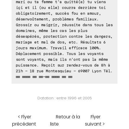
mari ou ta femme t'a quitté(e) tu viens
içi et il (ou elle) courra derrière toi
obligatoirement, succès fou en amour,
désenvoûtement, problèmes familiaux.
Grossir ou maigrir, réussite dans tous les
domaines, même les cas les plus
désespérés, protection contre les dangers,
mariage et mal de dos, etc. Résultats 6
jours maximum. Travail efficace 100%.
Déplacement possible. Tous les voyants
sont voyants, mais ils n'ont pas la même
puissance. Reçoit sur rendez-vous de 8h à
21h - 18 rue Montesquieu - 69007 Lyon Tél.
⊠⊠ ⊠⊠⊠⊠ ⊠⊠ ⊠⊠-⊠⊠ ⊠⊠⊠⊠ ⊠⊠ ⊠⊠
Datation : entre 1996 et 2005
< Flyer
Retour à la
Flyer
précédent
liste
suivant >