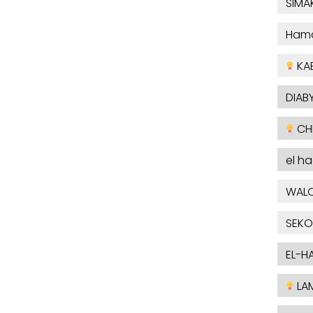
SIMA
Ham
KA
DIABY
CHE
el h
WAL
SEKO
EL-H
LAM