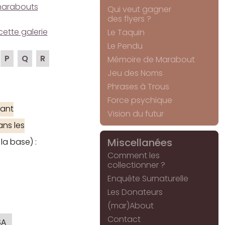
e marabouts
Qui veut gagner
des flyers ?
cette galerie
Le Taquin
Le Pendu
P
Q
R
Mémoire de Marabout
Jeu des Noms
Phrases à Trous
Force psychique
ant
Vision du futur
ans les
Miscellanées
la base) :
Comment les
collectionner ?
Enquête Surnaturelle
Les Donateurs
(mar)About
Contact
SA