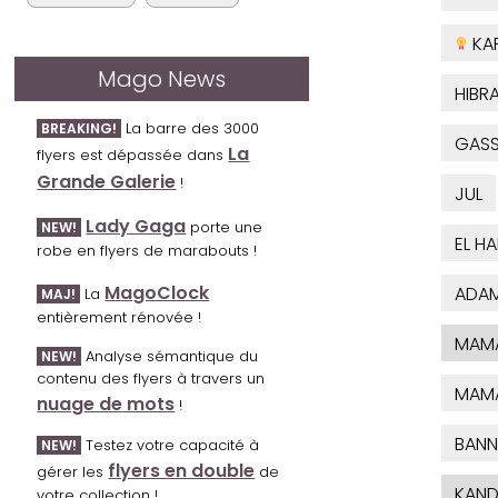
KA
Mago News
HIBR
La barre des 3000
BREAKING!
GAS
La
flyers est dépassée dans
Grande Galerie
!
JUL
Lady Gaga
porte une
NEW!
EL H
robe en flyers de marabouts !
MagoClock
ADAM
La
MAJ!
entièrement rénovée !
MAM
Analyse sémantique du
NEW!
contenu des flyers à travers un
MAM
nuage de mots
!
BANN
Testez votre capacité à
NEW!
flyers en double
gérer les
de
KAND
votre collection !