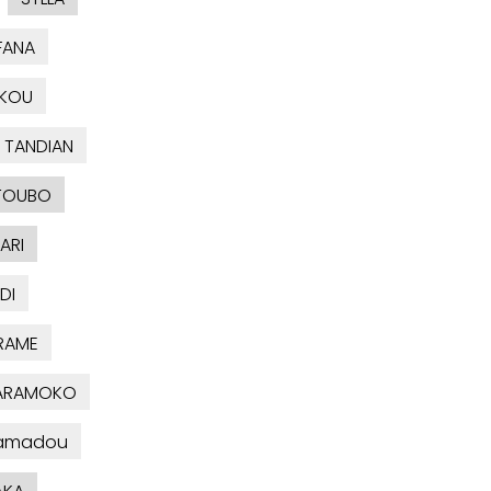
FANA
EKOU
TANDIAN
TOUBO
ARI
DI
RAME
KARAMOKO
amadou