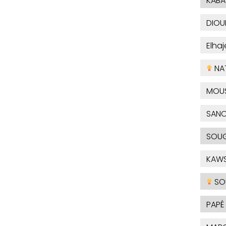
KABA
DIOU
Elha
NA
MOU
SAN
SOUG
KAW
SO
PAPÉ