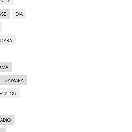
FOTÉ
SSE
DIA
ADARA
AMA
DIAWARA
ACALOU
BADIO