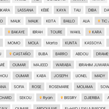
NKARA
LASSANA
KÉBÉ
KAYA
TALI
DIBA
DA
NO
MALIK
MALIK
KEITA
BAILLO
ALIA
TIC 
BAKAYE
IBRAH
TOURE
WAKIL
KARA
MOMO
MOLA
Marta
KUNTA
KASSOYA
U
CASTAÑO
BUBA
BARRO
ABDOU
DRAME
RÉ
OUMAR
MAJEED
WARABA
IBRAHIM JUWARA
SHOU
OUMAR
KABA
JOSEPH
LIONEL
MADY
ANA
SOFIA
ROSE
ROSEMARIE
MOLAMA
SOW
CHARD
SEKOU
Ryan
BISSIRY
DJIERIBA
KALY
OUMAR
ABDOULAYE
EL-HADJ SYLLA BAFODE