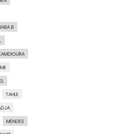
AKA
BABA B
L
KAMDIOURA
AME
EL
TAHLE
ADJA
MENDES