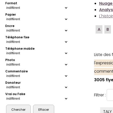
Nuage
Format
Analys
Papier
L'histo
Encre
A
B
Téléphone fixe
Téléphone mobile
Liste des
Photo
l'express
comment
Commentaire
3005 flye
Donateur
Vrai ou Fake
Filtrer :
TALY