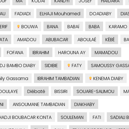
OUF
MA
KODAÏ
KANDYI
JOSEF
HAÏDARA
AU
FADIADI
ELHAJI Mouhamed
DOADIABY
DIA
RIF
BOUWA
BANA
BABAÏ
BABA
KARAMO
ATA
AMADOU
ABUBACAR
ABOULAÉ
KÉBÉ
B
FOFANA
IBRAHIM
HAROUNA AY
MAMADOU
ADJ BAMBO DIABY
SIDIBIE
FATY
SAMOUSSY GASS
ily Gassama
IBRAHIM TAMBADIAN
KENEMA DIABY
DOULAYE
Diébaté
BISSIRI
SOUARE-SALIMOU
M
NI
ANSOUMANE TAMBADIAN
DIAKHABY
HADJI BOUBACAR KONTA
SOULEMAN
FATI
SADIALI 