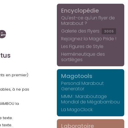
Encyclopédie
Qu'est-ce qu'un flyer de
Marabout ?
e
Galerie des Flyers
3005
Rejoignez la Mago Pride !
Les Figures de Style
Herméneutique des
ctus
sortilèges
Magotools
ents en premier)
Personal Marabout
Generator
uables, à ne pas
MMM : Maraboutage
Mondial de Mégabambou
GABAMBOU la
La MagoClock
 texte.
Laboratoire
 texte.