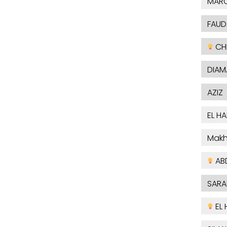
MAR
FAUD
CHE
DIAM
AZIZ
EL H
Makh
AB
SARA
EL 