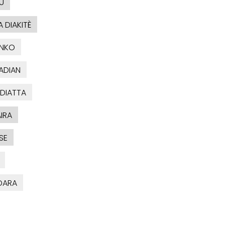
U
 DIAKITÈ
ONKO
ADIAN
 DIATTA
IRA
SE
IDARA