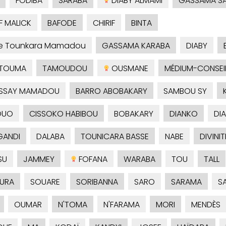
FODIBA
SARABA
DIABY ALMAMI
GASSAMA S
F MALICK
BAFODE
CHIRIF
BINTA
je Tounkara Mamadou
GASSAMA KARABA
DIABY
TOUMA
TAMOUDOU
OUSMANE
MÉDIUM-CONSEI
SSAY MAMADOU
BARRO ABOBAKARY
SAMBOU SY
OUO
CISSOKO HABIBOU
BOBAKARY
DIANKO
DI
ANDI
DALABA
TOUNICARA BASSE
NABE
DIVINIT
SU
JAMMEY
FOFANA
WARABA
TOU
TALL
URA
SOUARE
SORIBANNA
SARO
SARAMA
S
OUMAR
N'TOMA
N'FARAMA
MORI
MENDÈS