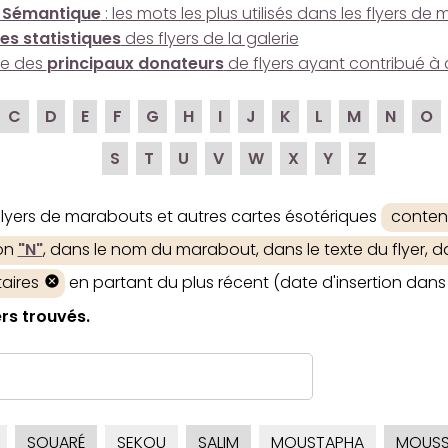
 Sémantique
: les mots les plus utilisés dans les flyers d
es statistiques
des flyers de la galerie
ire des
principaux donateurs
de flyers ayant contribué à 
C
D
E
F
G
H
I
J
K
L
M
N
O
S
T
U
V
W
X
Y
Z
 flyers de marabouts et autres cartes ésotériques
conten
ion
"N"
, dans le nom du marabout, dans le texte du flyer, d
aires
en partant du plus récent (date d'insertion dans 
rs trouvés.
SOUARÉ
SEKOU
SALIM
MOUSTAPHA
MOUS