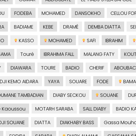
OU
FODEBA
MOHAMED
DANSOKHO
CELLOU FO
RA
BADIAME
KEBE
DRAMÉ
DEMBA DIATTA
S
SO
KASSO
MOHAMED
SAFI
IBRAHIM
SAMA
Touré
IBRAHIMA FALL
MALANG FATY
KOU
Y
DIAWARA
TOURE
BADIO
CHERIF
ABOUBAC
ADJI KEMO AIDARA
YAYA
SOUARE
FODE
BAMA
UMANE TAMBADIAN
DIABY SECKOU
SOUANE
DU
é Kaoussou
MOTARH SARABA
SALL DIABY
BADIO 
DJI SOUANE
DIATTA
DIAKHABY BASS
Gassa Mouh