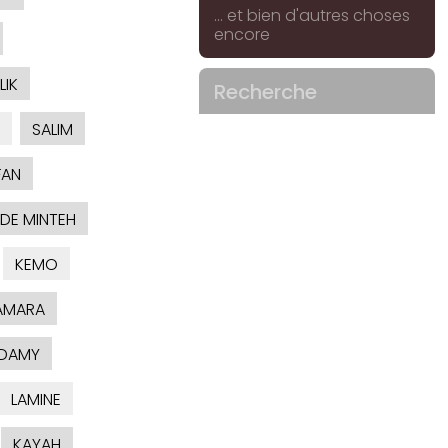
... et bien d'autres choses
encore
LIK
Recherche
SALIM
FAN
DE MINTEH
KEMO
AMARA
'DAMY
LAMINE
KAYAH