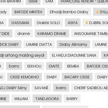
KHA IBRAHIM
Sissé
SAM
FRANCOISE RENOIR - LEBEA
ady
BAFODE MINTEH
Elhadji Bambo Diaby
SYLLA
BA
GASSAMA
Diakité SOLO
ASIYA
DJIBRIL S
 DIDE
dramé
KARAMO DRAME
ANSOUMANE TAMB
ICK DIABY
LAMINE DIATTA
Diaby Alimamy
LAMINE
adji arfang malâng seydi
EL HADJI DIAOUNNE SANA
KA
O
barro
SEKHOU
DIAITE
BEMBA
BAFODE CIS
U
CISSE KEMOKHO
DIABY
BACARY CISSE
DIABY
ADJ DIABY Sény
SAVANÉ
barro
CHERIF SADIBOU A
INE
WILLIAM
TANDJIGORA
BARRY