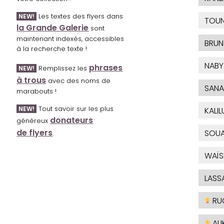
Les textes des flyers dans
NEW!
TOU
la Grande Galerie
sont
maintenant indexés, accessibles
BRU
à la recherche texte !
NABY
phrases
Remplissez les
NEW!
à trous
avec des noms de
SANA
marabouts !
Tout savoir sur les plus
NEW!
KALIL
donateurs
généreux
de flyers
SOUA
.
WAÏ
LASS
RU
ALI