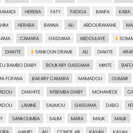
RAMADI
HEREBA
FATY
FADIGA
BANFA
KABA
AHIM
HERABA
BANNA
ALI
ABDOURAMANE
MA
SAMA
CAMARA
GASSAMA
ABDOULAYE
SOMA
DIAKITE
SANKOUN DRAME
ALI
DIAKITE
ARA
ADJ BAMBO DIABY
BOUKARY GASSAMA
MINTE
BAFO
A FOFANA
BAKARY CAMARA
MAMADOU
OUMAR
ADOU
DIAKHITE
M'BEMBA DIABY
MOHAMEDE
C
ADOU
LAMINE
SALIMOU
GASSAMA
DABO
N
Y
SANKOUMBA
SALIM
MARA
MALIK
MALIK
URA
HAMID
ALI
CONDE Alli
KAYAH
KAYAH