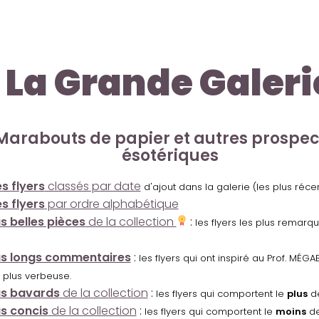
La Grande Galeri
Marabouts de papier et autres prospe
ésotériques
s flyers
classés par date
d'ajout dans la galerie (les plus réc
s flyers
par ordre alphabétique
us belles pièces
de la collection
:
les flyers les plus remarq
us longs commentaires
:
les flyers qui ont inspiré au Prof. MÉ
 plus verbeuse.
us bavards
de la collection
:
les flyers qui comportent le
plus
de
us concis
de la collection
:
les flyers qui comportent le
moins
de