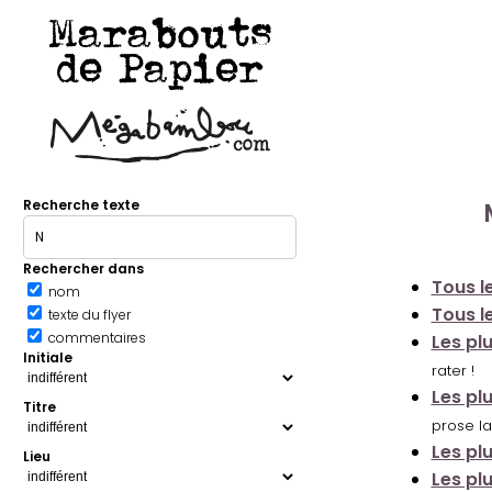
Marabouts
de Papier
Recherche texte
Rechercher dans
Tous le
nom
Tous le
texte du flyer
commentaires
Les pl
Initiale
rater !
Les pl
Titre
prose la
Les pl
Lieu
Les pl