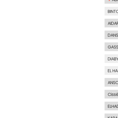
BINT
AIDA
DAN
GAS
DIAB
EL H
ANSO
Ciss
ELHA