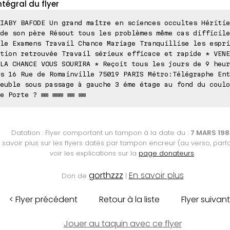
ntégral du flyer
IABY BAFODE Un grand maître en sciences occultes Héritie
de son père Résout tous les problèmes même cas difficile
le Examens Travail Chance Mariage Tranquillise les espri
tion retrouvée Travail sérieux efficace et rapide * VENE
LA CHANCE VOUS SOURIRA * Reçoit tous les jours de 9 heur
s 16 Rue de Romainville 75019 PARIS Métro:Télégraphe Ent
euble sous passage à gauche 3 éme étage au fond du coulo
e Porte ? ⊠⊠ ⊠⊠⊠ ⊠⊠ ⊠⊠
Datation : Flyer comportant un tampon à la date du :
7 MARS 198
 savoir plus sur les flyers datés par tampon encreur (au verso, parfo
voir les explications sur la
page donateurs
.
gorthzzz
En savoir plus
Don de
|
< Flyer précédent
Retour à la liste
Flyer suivant
Jouer au taquin avec ce flyer