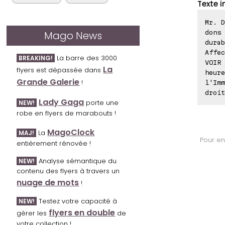
Texte i
Mr. D
dons 
Mago News
durab
Affec
La barre des 3000
BREAKING!
VOIR 
La
flyers est dépassée dans
heure
Grande Galerie
!
l'Imm
droit
Lady Gaga
porte une
NEW!
robe en flyers de marabouts !
MagoClock
La
MAJ!
Pour en
entièrement rénovée !
Analyse sémantique du
NEW!
contenu des flyers à travers un
nuage de mots
!
Testez votre capacité à
NEW!
flyers en double
gérer les
de
votre collection !