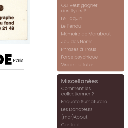
Qui veut gagner
des flyers ?
Le Taquin
Le Pendu
Mémoire de Marabout
Jeu des Noms
Phrases à Trous
DE
Force psychique
Paris
Vision du futur
Miscellanées
Comment les
collectionner ?
Enquête Surnaturelle
Les Donateurs
(mar)About
Contact