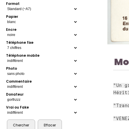
Format
Papier
Encre
Téléphone fixe
Téléphone mobile
Mo
Photo
Commentaire
"Un g
Hérit
Donateur
"Tran
Vrai ou Fake
"VENE