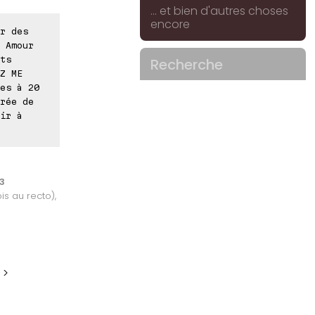
... et bien d'autres choses
encore
r des
 Amour
ts
Recherche
Z ME
es à 20
rée de
ir à
3
is au recto),
 >