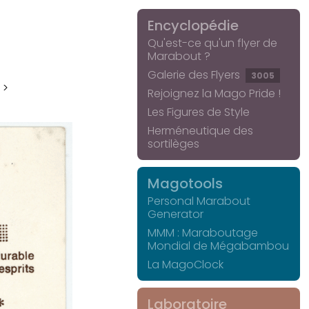
Encyclopédie
Qu'est-ce qu'un flyer de
Marabout ?
Galerie des Flyers
3005
 >
Rejoignez la Mago Pride !
Les Figures de Style
Herméneutique des
sortilèges
Magotools
Personal Marabout
Generator
MMM : Maraboutage
Mondial de Mégabambou
La MagoClock
Laboratoire