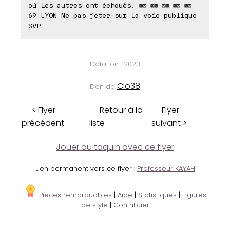
où les autres ont échoués. ⊠⊠ ⊠⊠ ⊠⊠ ⊠⊠ ⊠⊠
69 LYON Ne pas jeter sur la voie publique
SVP
Datation : 2023
Clo38
Don de
< Flyer
Retour à la
Flyer
précédent
liste
suivant >
Jouer au taquin avec ce flyer
Lien permanent vers ce flyer :
Professeur KAYAH
Pièces remarquables
|
Aide
|
Statistiques
|
Figures
de style
|
Contribuer