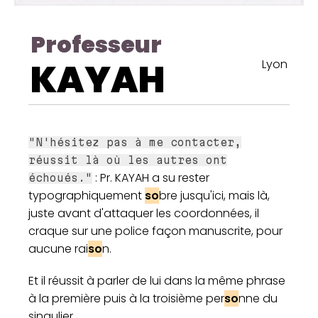
Professeur
KAYAH
Lyon
"N'hésitez pas à me contacter,
réussit là où les autres ont
: Pr. KAYAH a su rester
échoués."
typographiquement
so
bre jusqu'ici, mais là,
juste avant d'attaquer les coordonnées, il
craque sur une police façon manuscrite, pour
aucune rai
so
n.
Et il réussit à parler de lui dans la même phrase
à la première puis à la troisième per
so
nne du
singulier.