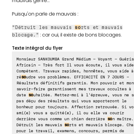
mauvais genre...
Puisqu'on parle de mauvais :
"Détruit les mauvais
so
rts et mauvais
: car oui, il existe de bons blocages.
blocage."
Texte intégral du flyer
Monsieur SANKOUMBA Grand Médium - Voyant - Guéris
Africain - Très fort Il vous écoute, il vous aide
Compétent. Travaux rapides, honnêtes, vous aide à
ré
so
udre vos problèmes. EFFICACITÉ EN 7 JOURS -
Résultats définitifs garantis. Mon pouvoir et mon
savoir-faire garantissent mes travaux occultes à 
date
so
uhaitée. Mettez-moi à l'épreuve, vous ne s
pas déçu des résultats qui vous apporteront le
bonheur pour toujours. Affection retrouvée. Si vo
ami(e) vous a quitté(e), il ou elle va courir
derrière vous comme un chien derrière
so
n maître.
Détruit les mauvais
so
rts et mauvais blocage. Cha
pour le travail, examens, concours, permis de