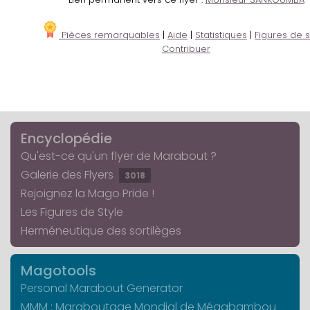
Pièces remarquables
|
Aide
|
Statistiques
|
Figures de s
Contribuer
Encyclopédie
Qu'est-ce qu'un flyer de Marabout ?
Galerie des Flyers
3018
Rejoignez la Mago Pride !
Les Figures de Style
Herméneutique des sortilèges
Magotools
Personal Marabout Generator
MMM : Maraboutage Mondial de Mégabambou