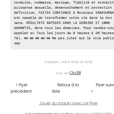
conduire, commerce, mariage, fidélité et sincérit
puissance sexuelle, désenvoûtement et protection
définitive. FAITES CONFIANCE À Monsieur SANKOUMBA
est capable de transformer votre vie dans le bon
sens. RÉSULTATS RAPIDES DANS LA SEMAINE ET 100%
GARANTIS, dans tous les domaines. Pour rendez-vou
appeler au Tous les jours de 8 heures à 20 heures
Tél. ⊠⊠ ⊠⊠ ⊠⊠ ⊠⊠ ⊠⊠ Ne pas juter sur la voie publi
sep
Datation : entre 1996 et 2026
Clo38
Don de
< Flyer
Retour à la
Flyer sui
précédent
liste
>
Jouer au taquin avec ce flyer
Lien permanent vers ce flyer :
Monsieur SANKOUMBA