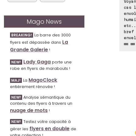
Voyan
cas l
envoû
humai
Mago News
etc.
bref 
La barre des 3000
BREAKING!
envel
La
flyers est dépassée dans
⊠⊠ ⊠⊠
Grande Galerie
!
Lady Gaga
porte une
NEW!
robe en flyers de marabouts !
MagoClock
La
MAJ!
entièrement rénovée !
Analyse sémantique du
NEW!
contenu des flyers à travers un
nuage de mots
!
Testez votre capacité à
NEW!
flyers en double
gérer les
de
votre collection !