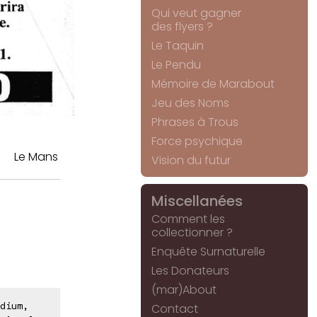
Qui veut gagner
des flyers ?
Le Taquin
Le Pendu
Mémoire de Marabout
Jeu des Noms
Phrases à Trous
Force psychique
Le Mans
Vision du futur
Miscellanées
Comment les
collectionner ?
Enquête Surnaturelle
Les Donateurs
(mar)About
dium,
Contact