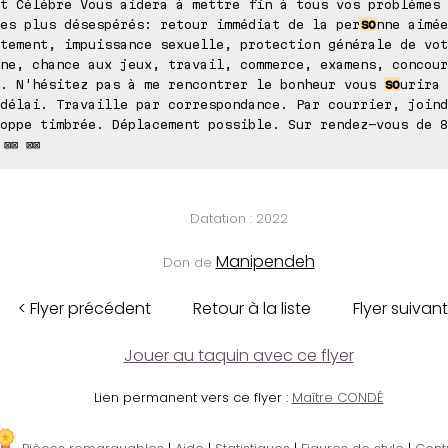
t Célèbre Vous aidera à mettre fin à tous vos problèmes 
es plus désespérés: retour immédiat de la per
so
nne aimée
tement, impuissance sexuelle, protection générale de vot
ne, chance aux jeux, travail, commerce, examens, concour
.. N'hésitez pas à me rencontrer le bonheur vous
so
urira 
délai. Travaille par correspondance. Par courrier, joind
oppe timbrée. Déplacement possible. Sur rendez-vous de 8
 ⊠⊠ ⊠⊠
Datation : 2022
Manipendeh
Don de
< Flyer précédent
Retour à la liste
Flyer suivant
Jouer au taquin avec ce flyer
Lien permanent vers ce flyer :
Maître CONDÉ