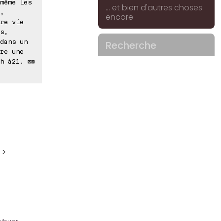
même les
... et bien d'autres choses
,
encore
re vie
s,
dans un
Recherche
re une
h à21. ⊠⊠
 >