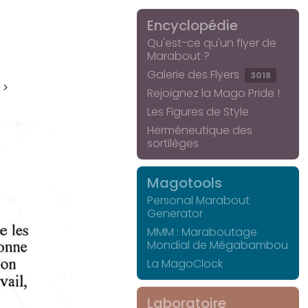
Encyclopédie
Qu'est-ce qu'un flyer de
Marabout ?
Galerie des Flyers
3018
 >
Rejoignez la Mago Pride !
Les Figures de Style
Herméneutique des
sortilèges
Magotools
Personal Marabout
Generator
MMM : Maraboutage
Mondial de Mégabambou
La MagoClock
Laboratoire