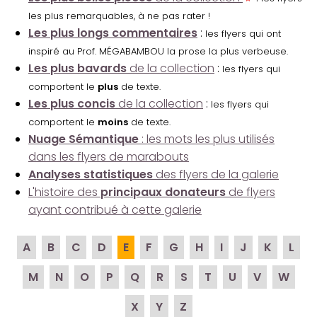
les plus remarquables, à ne pas rater !
Les plus longs commentaires
:
les flyers qui ont
inspiré au Prof. MÉGABAMBOU la prose la plus verbeuse.
Les plus bavards
de la collection
:
les flyers qui
comportent le
plus
de texte.
Les plus concis
de la collection
:
les flyers qui
comportent le
moins
de texte.
Nuage Sémantique
: les mots les plus utilisés
dans les flyers de marabouts
Analyses statistiques
des flyers de la galerie
L'histoire des
principaux donateurs
de flyers
ayant contribué à cette galerie
A
B
C
D
E
F
G
H
I
J
K
L
M
N
O
P
Q
R
S
T
U
V
W
X
Y
Z