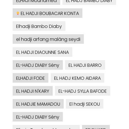
ELHAJI Mouhamed
EL HADJ BAMBO DIABY
EL HADJI BOUBACAR KONTA
Elhadji Bambo Diaby
el hadji arfang malâng seydi
EL HADJI DIAOUNNE SANA
EL-HADJ DIABY Sény
EL HADJI BARRO
ELHADJI FODE
EL HADJ KEMO AIDARA
EL HADJI N'KARY
EL-HADJ SYLLA BAFODE
EL HADJIE MAMADOU
El hadji SEKOU
EL-HADJ DIABY Sény