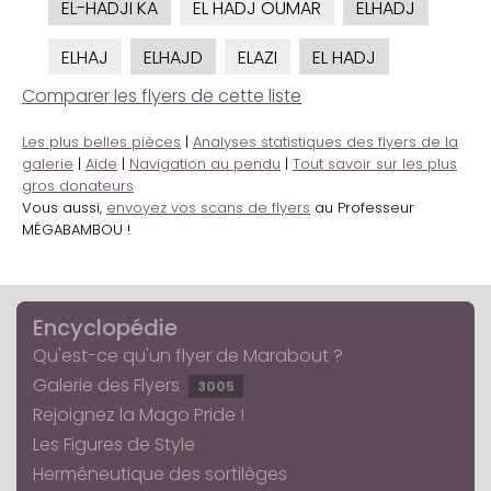
EL-HADJI KA
EL HADJ OUMAR
ELHADJ
ELHAJ
ELHAJD
ELAZI
EL HADJ
Comparer les flyers de cette liste
Les plus belles pièces
|
Analyses statistiques des flyers de la
galerie
|
Aide
|
Navigation au pendu
|
Tout savoir sur les plus
gros donateurs
Vous aussi,
envoyez vos scans de flyers
au Professeur
MÉGABAMBOU !
Encyclopédie
Qu'est-ce qu'un flyer de Marabout ?
Galerie des Flyers
3005
Rejoignez la Mago Pride !
Les Figures de Style
Herméneutique des sortilèges