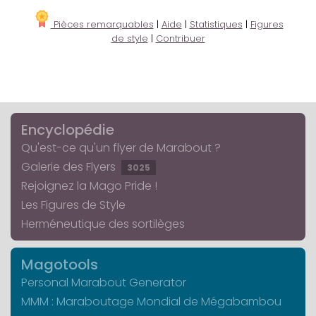
Pièces remarquables
|
Aide
|
Statistiques
|
Figures
de style
|
Contribuer
Encyclopédie
Qu'est-ce qu'un flyer de Marabout ?
Galerie des Flyers
3025
Rejoignez la Mago Pride !
Les Figures de Style
Herméneutique des sortilèges
Magotools
Personal Marabout Generator
MMM : Maraboutage Mondial de Mégabambou