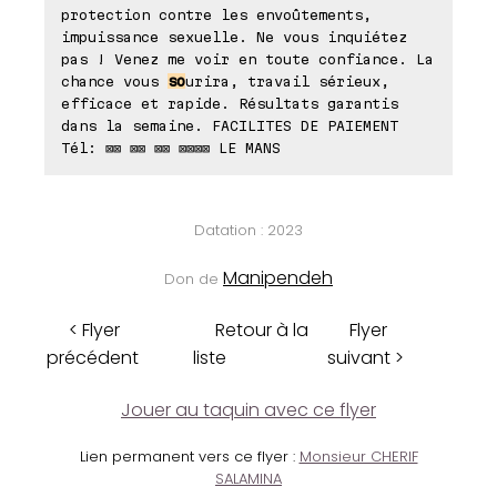
protection contre les envoûtements,
impuissance sexuelle. Ne vous inquiétez
pas ! Venez me voir en toute confiance. La
chance vous
so
urira, travail sérieux,
efficace et rapide. Résultats garantis
dans la semaine. FACILITES DE PAIEMENT
Tél: ⊠⊠ ⊠⊠ ⊠⊠ ⊠⊠⊠⊠ LE MANS
Datation : 2023
Manipendeh
Don de
< Flyer
Retour à la
Flyer
précédent
liste
suivant >
Jouer au taquin avec ce flyer
Lien permanent vers ce flyer :
Monsieur CHERIF
SALAMINA