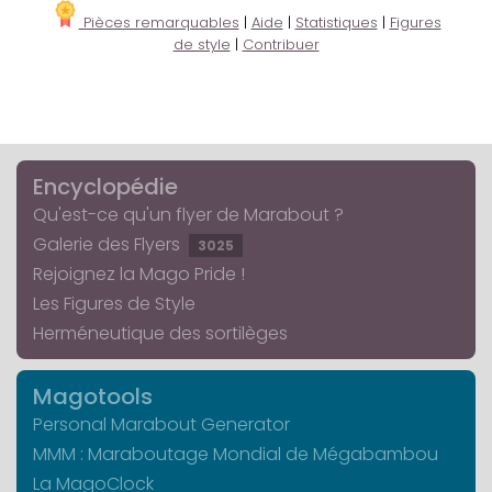
Pièces remarquables
|
Aide
|
Statistiques
|
Figures
de style
|
Contribuer
Encyclopédie
Qu'est-ce qu'un flyer de Marabout ?
Galerie des Flyers
3025
Rejoignez la Mago Pride !
Les Figures de Style
Herméneutique des sortilèges
Magotools
Personal Marabout Generator
MMM : Maraboutage Mondial de Mégabambou
La MagoClock