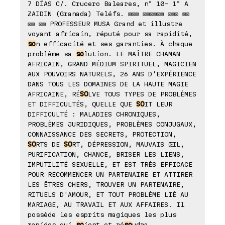
7 DÍAS C/. Crucero Baleares, nº 10- 1º A
ZAIDIN (Granada) Teléfs. ⊠⊠⊠ ⊠⊠⊠⊠⊠⊠ ⊠⊠⊠ ⊠⊠
⊠⊠ ⊠⊠ PROFESSEUR MUSA Grand et illustre
voyant africain, réputé pour sa rapidité,
so
n efficacité et ses garanties. À chaque
problème sa
so
lution. LE MAÎTRE CHAMAN
AFRICAIN, GRAND MÉDIUM SPIRITUEL, MAGICIEN
AUX POUVOIRS NATURELS, 26 ANS D'EXPÉRIENCE
DANS TOUS LES DOMAINES DE LA HAUTE MAGIE
AFRICAINE, RÉ
SO
LVE TOUS TYPES DE PROBLÈMES
ET DIFFICULTÉS, QUELLE QUE
SO
IT LEUR
DIFFICULTÉ : MALADIES CHRONIQUES,
PROBLÈMES JURIDIQUES, PROBLÈMES CONJUGAUX,
CONNAISSANCE DES SECRETS, PROTECTION,
SO
RTS DE
SO
RT, DÉPRESSION, MAUVAIS ŒIL,
PURIFICATION, CHANCE, BRISER LES LIENS,
IMPUTILITÉ SEXUELLE, ET EST TRÈS EFFICACE
POUR RECOMMENCER UN PARTENAIRE ET ATTIRER
LES ÊTRES CHERS, TROUVER UN PARTENAIRE,
RITUELS D'AMOUR, ET TOUT PROBLÈME LIÉ AU
MARIAGE, AU TRAVAIL ET AUX AFFAIRES. Il
possède les esprits magiques les plus
rapides qui
so
ient et ré
so
udra