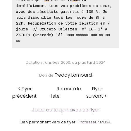
immédiatement tous vos problèmes de cœur,
avec des résultats garantis à 100 %. Je
suis disponible tous les jours de 8h à
22h. Récupération de votre relation en 7
jours. C/ Crucero Baleares, nº 10- 1º A
ZAIDIN (Grenade) Tél. ⊠⊠⊠ ⊠⊠⊠⊠⊠⊠ ⊠⊠⊠ ⊠⊠ ⊠⊠
⊠⊠
Datation : années 2000, au plus tard 2024
Freddy Lombard
Don de
< Flyer
Retour à la
Flyer
précédent
liste
suivant >
Jouer au taquin avec ce flyer
Lien permanent vers ce flyer :
Professeur MUSA