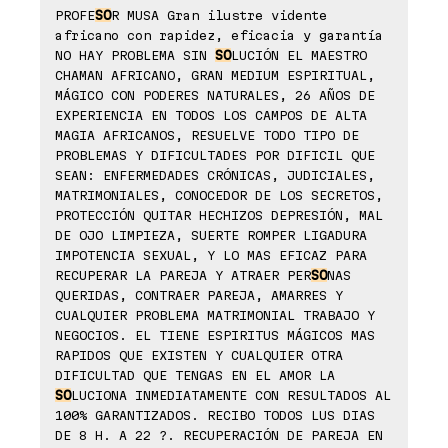
PROFE
SO
R MUSA Gran ilustre vidente
africano con rapidez, eficacia y garantía
NO HAY PROBLEMA SIN
SO
LUCIÓN EL MAESTRO
CHAMAN AFRICANO, GRAN MEDIUM ESPIRITUAL,
MÁGICO CON PODERES NATURALES, 26 AÑOS DE
EXPERIENCIA EN TODOS LOS CAMPOS DE ALTA
MAGIA AFRICANOS, RESUELVE TODO TIPO DE
PROBLEMAS Y DIFICULTADES POR DIFICIL QUE
SEAN: ENFERMEDADES CRÓNICAS, JUDICIALES,
MATRIMONIALES, CONOCEDOR DE LOS SECRETOS,
PROTECCIÓN QUITAR HECHIZOS DEPRESIÓN, MAL
DE OJO LIMPIEZA, SUERTE ROMPER LIGADURA
IMPOTENCIA SEXUAL, Y LO MAS EFICAZ PARA
RECUPERAR LA PAREJA Y ATRAER PER
SO
NAS
QUERIDAS, CONTRAER PAREJA, AMARRES Y
CUALQUIER PROBLEMA MATRIMONIAL TRABAJO Y
NEGOCIOS. EL TIENE ESPIRITUS MÁGICOS MAS
RAPIDOS QUE EXISTEN Y CUALQUIER OTRA
DIFICULTAD QUE TENGAS EN EL AMOR LA
SO
LUCIONA INMEDIATAMENTE CON RESULTADOS AL
100% GARANTIZADOS. RECIBO TODOS LUS DIAS
DE 8 H. A 22 ?. RECUPERACIÓN DE PAREJA EN