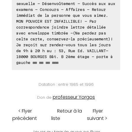
sexuelle - Désenvoûtement - Succès aux aux
examens - Concours - Affaires - Retour
immédiat de la personne que vous aimez.
MON POUVOIR EST INFAILLIBLE! - Par
correspondance joindre lettre détallée
avec enveloppe timbrée -(Ne perdez pas
celte carte, conservez-la précieusement)!
Je reçoit sur rendez-vous tous les jours
de 9h à 20 h au : 53, Rue Ed. VAILLANT-
18000 BOURGES Bât. B 2ème étage - porte à
gauche ⊠⊠ ⊠⊠ ⊠⊠ ⊠⊠⊠
Datation : entre 1985 et 1996
professeur Yorgos
Don de
< Flyer
Retour à la
Flyer
précédent
liste
suivant >