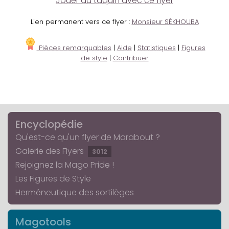
Jouer au taquin avec ce flyer
Lien permanent vers ce flyer :
Monsieur SÉKHOUBA
Pièces remarquables
|
Aide
|
Statistiques
|
Figures
de style
|
Contribuer
Encyclopédie
Qu'est-ce qu'un flyer de Marabout ?
Galerie des Flyers
3012
Rejoignez la Mago Pride !
Les Figures de Style
Herméneutique des sortilèges
Magotools