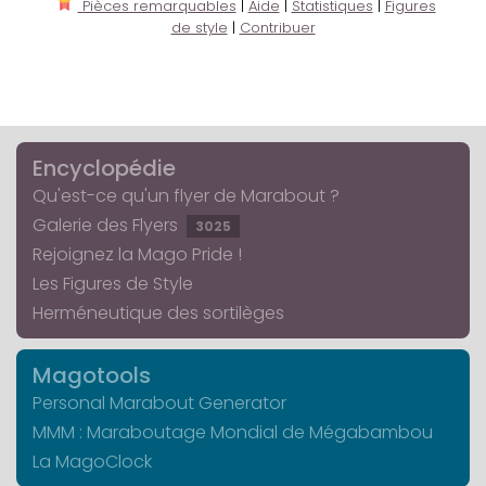
Pièces remarquables
|
Aide
|
Statistiques
|
Figures
de style
|
Contribuer
Encyclopédie
Qu'est-ce qu'un flyer de Marabout ?
Galerie des Flyers
3025
Rejoignez la Mago Pride !
Les Figures de Style
Herméneutique des sortilèges
Magotools
Personal Marabout Generator
MMM : Maraboutage Mondial de Mégabambou
La MagoClock