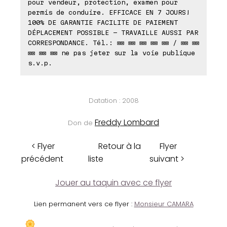
pour vendeur, protection, examen pour
permis de conduire. EFFICACE EN 7 JOURS!
100% DE GARANTIE FACILITE DE PAIEMENT
DÉPLACEMENT POSSIBLE - TRAVAILLE AUSSI PAR
CORRESPONDANCE. Tél.: ⊠⊠ ⊠⊠ ⊠⊠ ⊠⊠ ⊠⊠ / ⊠⊠ ⊠⊠
⊠⊠ ⊠⊠ ⊠⊠ ne pas jeter sur la voie publique
s.v.p.
Datation : 2008
Freddy Lombard
Don de
< Flyer
Retour à la
Flyer
précédent
liste
suivant >
Jouer au taquin avec ce flyer
Lien permanent vers ce flyer :
Monsieur CAMARA