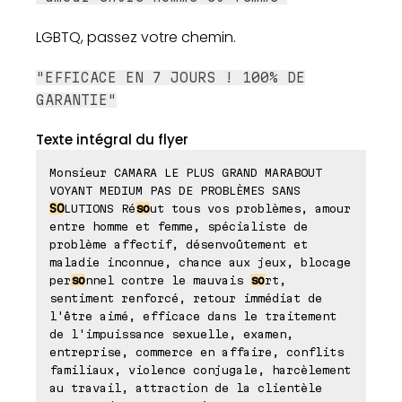
LGBTQ, passez votre chemin.
"EFFICACE EN 7 JOURS ! 100% DE
GARANTIE"
Texte intégral du flyer
Monsieur CAMARA LE PLUS GRAND MARABOUT
VOYANT MEDIUM PAS DE PROBLÈMES SANS
SO
LUTIONS Ré
so
ut tous vos problèmes, amour
entre homme et femme, spécialiste de
problème affectif, désenvoûtement et
maladie inconnue, chance aux jeux, blocage
per
so
nnel contre le mauvais
so
rt,
sentiment renforcé, retour immédiat de
l'être aimé, efficace dans le traitement
de l'impuissance sexuelle, examen,
entreprise, commerce en affaire, conflits
familiaux, violence conjugale, harcèlement
au travail, attraction de la clientèle