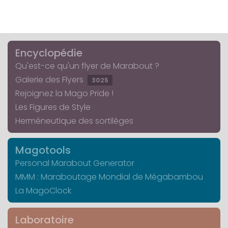
Encyclopédie
Qu'est-ce qu'un flyer de Marabout ?
Galerie des Flyers
3025
Rejoignez la Mago Pride !
Les Figures de Style
Herméneutique des sortilèges
Magotools
Personal Marabout Generator
MMM : Maraboutage Mondial de Mégabambou
La MagoClock
Laboratoire