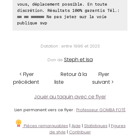
vous, déplacement possible. En toute
discrétion. Résultats 100% garantis Tél.:
⊠⊠ ⊠⊠ ⊠⊠⊠⊠⊠⊠ Ne pas jeter sur la voie
publique svp
Datation : entre 1996 et 2023
Steph et Isa
Don de
< Flyer
Retour à la
Flyer
précédent
liste
suivant >
Jouer au taquin avec ce flyer
Lien permanent vers ce flyer :
Professeur GOMBA FOTÉ
Pièces remarquables
|
Aide
|
Statistiques
|
Figures
de style
|
Contribuer