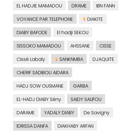
EL HADJIE MAMADOU
DRAME
IBN FANN
VOYANCE PAR TELEPHONE
DIAKITE
DIABY BAFODE
El hadji SEKOU
SISSOKO MAMADOU
AHSSANE
CISSE
Cissé Labaly
SANKNMBA
DJAQUITE
CHERIF SADIBOU AIDARA
HADJ SOW OUSMANE
GARBA
EL-HADJ DIABY Sény
SAIDY SALIFOU
DARAME
YADALY DIABY
De Savigny
IDRISSA DANFA
DIAKHABY ARFAN