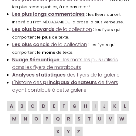
les plus remarquables, à ne pas rater !
Les plus longs commentaires
:
les flyers qui ont
inspiré au Prof. MÉGABAMBOU la prose la plus verbeuse.
Les plus bavards
de la collection
:
les flyers qui
comportent le
plus
de texte.
Les plus concis
de la collection
:
les flyers qui
comportent le
moins
de texte.
Nuage Sémantique
: les mots les plus utilisés
dans les flyers de marabouts
Analyses statistiques
des flyers de la galerie
L'histoire des
principaux donateurs
de flyers
ayant contribué à cette galerie
A
B
C
D
E
F
G
H
I
J
K
L
M
N
O
P
Q
R
S
T
U
V
W
X
Y
Z