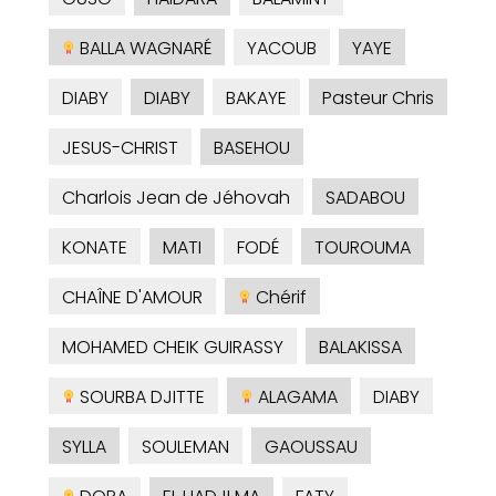
BALLA WAGNARÉ
YACOUB
YAYE
DIABY
DIABY
BAKAYE
Pasteur Chris
JESUS-CHRIST
BASEHOU
Charlois Jean de Jéhovah
SADABOU
KONATE
MATI
FODÉ
TOUROUMA
CHAÎNE D'AMOUR
Chérif
MOHAMED CHEIK GUIRASSY
BALAKISSA
SOURBA DJITTE
ALAGAMA
DIABY
SYLLA
SOULEMAN
GAOUSSAU