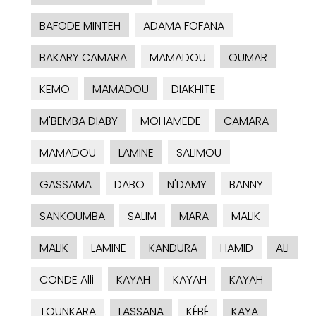
BAFODE MINTEH
ADAMA FOFANA
BAKARY CAMARA
MAMADOU
OUMAR
KEMO
MAMADOU
DIAKHITE
M'BEMBA DIABY
MOHAMEDE
CAMARA
MAMADOU
LAMINE
SALIMOU
GASSAMA
DABO
N'DAMY
BANNY
SANKOUMBA
SALIM
MARA
MALIK
MALIK
LAMINE
KANDURA
HAMID
ALI
CONDE Alli
KAYAH
KAYAH
KAYAH
TOUNKARA
LASSANA
KÉBÉ
KAYA