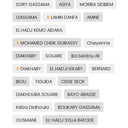
SORY GASSAMA
ASIYA
MORIBA SIDIBEM
GASSAMA
LAMIN DANFA
AMINE
EL HADJ KEMO AIDARA
MOHAMED CHEIK GUIRASSY
Cheyenne
DIAKHABY
SOUARE
Ba Seidou Ali
DIAKHABY
EL HADJI N'KARY
BERNARD
IBOU
TIGUIDA
CISSE SECK
DIAKHOUBA SOUARE
BAYO ABASSE
Kéba Diahoula
BOUKARY GASSAMA
OUSMANE
EL-HADJ SYLLA BAFODE