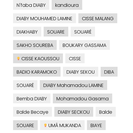
N'faba DIABY
kandioura
DIABY MOUHAMED LAMINE
CISSE MALANG
DIAKHABY
SOUARE
SOUARÉ
SAKHO SOUREBA
BOUKARY GASSAMA
CISSE KAOUSSOU
CISSE
BADIO KARAMOKO
DIABY SEKOU
DIBA
SOUARÉ
DIABY Mahamadou LAMINE
Bemba DIABY
Mohamadou Gasama
Balde Becaye
DIABY SECKOU
Balde
SOUARE
UMÂ MUKANDA
BIAYE