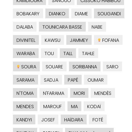
KAMDIOURA
SANOUO
CISSOKO HABIBOU
BOBAKARY
DIANKO
DIAME
SOUGANDI
DALABA
TOUNICARA BASSE
NABE
DIVINITEL
KAWSU
JAMMEY
FOFANA
WARABA
TOU
TALL
TAHLE
SOURA
SOUARE
SORIBANNA
SARO
SARAMA
SADJA
PAPÉ
OUMAR
N'TOMA
N'FARAMA
MORI
MENDÈS
MENDES
MAROUF
MA
KODAÏ
KANDYI
JOSEF
HAÏDARA
FOTÉ