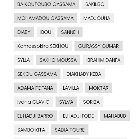
BA KOUTOUBO GASSAMA
SAKILIBO
MOHAMADOU GASSAMA
MADJOUHA
DIABY
IBOU
SANNEH
Kamassokho SEKHOU
GUIRASSY OUMAR
SYLLA
SAKHO MOUSSA
IBRAHIM DANFA
SEKOU GASSAMA
DIAKHABY KEBA
ADAMA FOFANA
LAVILLA
MOKTAR
Ivana GLAVIC
SYLVA
SORIBA
EL HADJI BARRO
ELHADJI FODE
MAHABUB
SAMBO KITA
SADIA TOURE