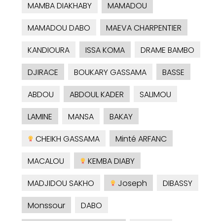
MAMBA DIAKHABY
MAMADOU
MAMADOU DABO
MAEVA CHARPENTIER
KANDIOURA
ISSA KOMA
DRAME BAMBO
DJIRACE
BOUKARY GASSAMA
BASSE
ABDOU
ABDOUL KADER
SALIMOU
LAMINE
MANSA
BAKAY
CHEIKH GASSAMA
Minté ARFANC
MACALOU
KEMBA DIABY
MADJIDOU SAKHO
Joseph
DIBASSY
Monssour
DABO