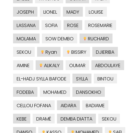
JOSEPH
LIONEL
MADY
LOUISE
LASSANA
SOFIA
ROSE
ROSEMARIE
MOLAMA
SOW DEMBO
RUCHARD
SEKOU
Ryan
BISSIRY
DJIERIBA
AMINE
ALIKALY
OUMAR
ABDOULAYE
EL-HADJ SYLLA BAFODE
SYLLA
BINTOU
FODEBA
MOHAMED
DANSOKHO
CELLOU FOFANA
AIDARA
BADIAME
KEBE
DRAMÉ
DEMBA DIATTA
SEKOU
DANSO
KASSO
MOHAMED
SAFI