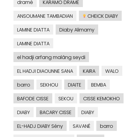
dramé
KARAMO DRAME
ANSOUMANE TAMBADIAN
CHEICK DIABY
LAMINE DIATTA
Diaby Alimamy
LAMINE DIATTA
el hadji arfang malâng seydi
EL HADJI DIAOUNNE SANA
KAIRA
WALO
barro
SEKHOU
DIAITE
BEMBA
BAFODE CISSE
SEKOU
CISSE KEMOKHO
DIABY
BACARY CISSE
DIABY
EL-HADJ DIABY Sény
SAVANÉ
barro