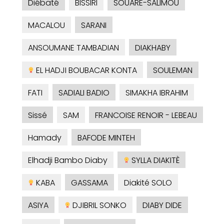
Diébaté
BISSIRI
SOUARE-SALIMOU
MACALOU
SARANI
ANSOUMANE TAMBADIAN
DIAKHABY
EL HADJI BOUBACAR KONTA
SOULEMAN
FATI
SADIALI BADIO
SIMAKHA IBRAHIM
Sissé
SAM
FRANCOISE RENOIR - LEBEAU
Hamady
BAFODE MINTEH
Elhadji Bambo Diaby
SYLLA DIAKITÈ
KABA
GASSAMA
Diakité SOLO
ASIYA
DJIBRIL SONKO
DIABY DIDE