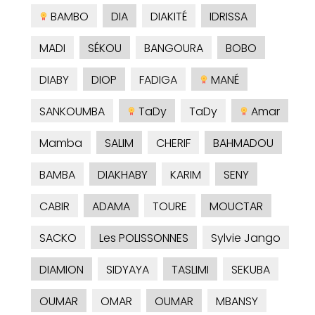
BAMBO
DIA
DIAKITÉ
IDRISSA
MADI
SÉKOU
BANGOURA
BOBO
DIABY
DIOP
FADIGA
MANÉ
SANKOUMBA
TaDy
TaDy
Amar
Mamba
SALIM
CHERIF
BAHMADOU
BAMBA
DIAKHABY
KARIM
SENY
CABIR
ADAMA
TOURE
MOUCTAR
SACKO
Les POLISSONNES
Sylvie Jango
DIAMION
SIDYAYA
TASLIMI
SEKUBA
OUMAR
OMAR
OUMAR
MBANSY