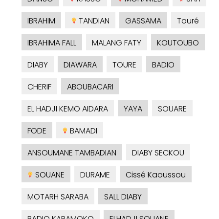
IBRAHIM
TANDIAN
GASSAMA
Touré
IBRAHIMA FALL
MALANG FATY
KOUTOUBO
DIABY
DIAWARA
TOURE
BADIO
CHERIF
ABOUBACARI
EL HADJI KEMO AIDARA
YAYA
SOUARE
FODE
BAMADI
ANSOUMANE TAMBADIAN
DIABY SECKOU
SOUANE
DURAME
Cissé Kaoussou
MOTARH SARABA
SALL DIABY
BADIO KARAMOKO
ELHADJI SOUANE