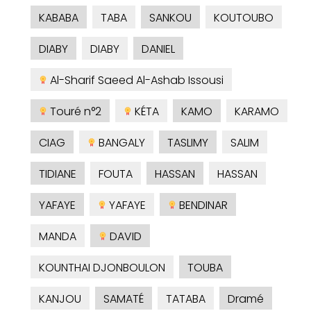
KABABA
TABA
SANKOU
KOUTOUBO
DIABY
DIABY
DANIEL
Al-Sharif Saeed Al-Ashab Issousi
Touré n°2
KÉTA
KAMO
KARAMO
CIAG
BANGALY
TASLIMY
SALIM
TIDIANE
FOUTA
HASSAN
HASSAN
YAFAYE
YAFAYE
BENDINAR
MANDA
DAVID
KOUNTHAI DJONBOULON
TOUBA
KANJOU
SAMATÉ
TATABA
Dramé