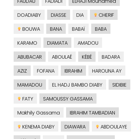
FAUDAU
FADIADI
ELHAJI Mouhamed
DOADIABY
DIASSE
DIA
CHERIF
BOUWA
BANA
BABAÏ
BABA
KARAMO
DIAMATA
AMADOU
ABUBACAR
ABOULAÉ
KÉBÉ
BADARA
AZIZ
FOFANA
IBRAHIM
HAROUNA AY
MAMADOU
EL HADJ BAMBO DIABY
SIDIBIE
FATY
SAMOUSSY GASSAMA
Makhily Gassama
IBRAHIM TAMBADIAN
KENEMA DIABY
DIAWARA
ABDOULAYE