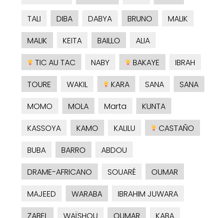
TALI
DIBA
DABYA
BRUNO
MALIK
MALIK
KEITA
BAILLO
ALIA
TIC AU TAC
NABY
BAKAYE
IBRAH
TOURE
WAKIL
KARA
SANA
SANA
MOMO
MOLA
Marta
KUNTA
KASSOYA
KAMO
KALILU
CASTAÑO
BUBA
BARRO
ABDOU
DRAME-AFRICANO
SOUARÉ
OUMAR
MAJEED
WARABA
IBRAHIM JUWARA
ZABEL
WAÏSHOU
OUMAR
KABA