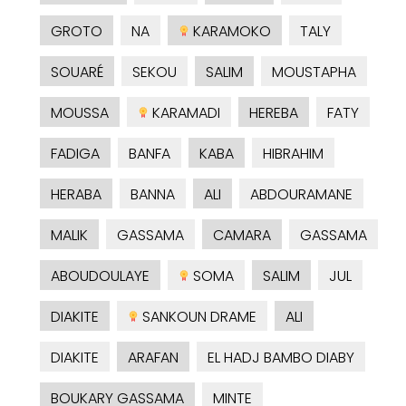
GROTO
NA
KARAMOKO
TALY
SOUARÉ
SEKOU
SALIM
MOUSTAPHA
MOUSSA
KARAMADI
HEREBA
FATY
FADIGA
BANFA
KABA
HIBRAHIM
HERABA
BANNA
ALI
ABDOURAMANE
MALIK
GASSAMA
CAMARA
GASSAMA
ABOUDOULAYE
SOMA
SALIM
JUL
DIAKITE
SANKOUN DRAME
ALI
DIAKITE
ARAFAN
EL HADJ BAMBO DIABY
BOUKARY GASSAMA
MINTE