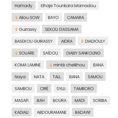
Hamady
Elhaje Tounkara Mamadou
Aliou SOW
BAYO
CAMARA
Guirassy
SEKOU GASSAMA
BASEKOU GUIRASSY
AIDRA
DIADIOULY
SOUARE
SAÎDOU
DIABY SANKOUNG
KOMA LAMINE
minté cheikhou
BANA
Naya
NATA
TALL
BANA
SAMOU
SAMBOU
CIRÉ
SYLLI
TAMBORO
MASAFI
BAH
BOURA
MADI
SORIBA
KADIALI
ABDOURAMANE
BADAWI