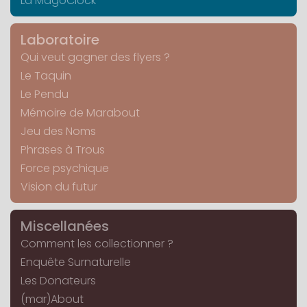
La MagoClock
Laboratoire
Qui veut gagner des flyers ?
Le Taquin
Le Pendu
Mémoire de Marabout
Jeu des Noms
Phrases à Trous
Force psychique
Vision du futur
Miscellanées
Comment les collectionner ?
Enquête Surnaturelle
Les Donateurs
(mar)About