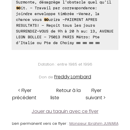
Surmonte, désagrège l'obstacle quel qu'il
so
it. - Travail par correspondance:
joindre enveloppe timbrée -Venez, la
chance vous
so
urira -PAIEMENT APRES
RESULTATS! - Reçoit tous les jours
SURRENDEZ-VOUS de 9h à 20 h au: 13, AVENUE
LEON BOLLEE - 75013 PARIS Métro: Pte
d'Italie ou Pte de Choisy ⊠⊠ ⊠⊠ ⊠⊠ ⊠⊠
Datation : entre 1985 et 1996
Freddy Lombard
Don de
< Flyer
Retour à la
Flyer
précédent
liste
suivant >
Jouer au taquin avec ce flyer
Lien permanent vers ce flyer :
Monsieur Ibrahim JUWARA