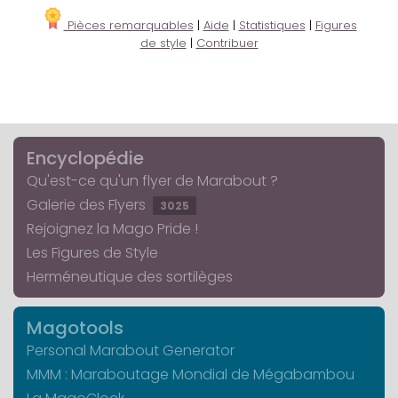
Pièces remarquables
|
Aide
|
Statistiques
|
Figures
de style
|
Contribuer
Encyclopédie
Qu'est-ce qu'un flyer de Marabout ?
Galerie des Flyers
3025
Rejoignez la Mago Pride !
Les Figures de Style
Herméneutique des sortilèges
Magotools
Personal Marabout Generator
MMM : Maraboutage Mondial de Mégabambou