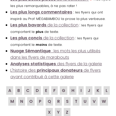
les plus remarquables, à ne pas rater !
Les plus longs commentaires
:
les flyers qui ont
inspiré au Prof. MÉGABAMBOU la prose la plus verbeuse.
Les plus bavards
de la collection
:
les flyers qui
comportent le
plus
de texte.
Les plus concis
de la collection
:
les flyers qui
comportent le
moins
de texte.
Nuage Sémantique
: les mots les plus utilisés
dans les flyers de marabouts
Analyses statistiques
des flyers de la galerie
L'histoire des
principaux donateurs
de flyers
ayant contribué à cette galerie
A
B
C
D
E
F
G
H
I
J
K
L
M
N
O
P
Q
R
S
T
U
V
W
X
Y
Z