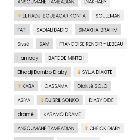
ANSOUMANE TAMBADIAN
DIAKHABY
EL HADJI BOUBACAR KONTA
SOULEMAN
FATI
SADIALI BADIO
SIMAKHA IBRAHIM
Sissé
SAM
FRANCOISE RENOIR - LEBEAU
Hamady
BAFODE MINTEH
Elhadji Bambo Diaby
SYLLA DIAKITÈ
KABA
GASSAMA
Diakité SOLO
ASIYA
DJIBRIL SONKO
DIABY DIDE
dramé
KARAMO DRAME
ANSOUMANE TAMBADIAN
CHEICK DIABY