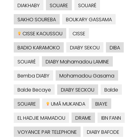
DIAKHABY
SOUARE
SOUARÉ
SAKHO SOUREBA
BOUKARY GASSAMA
CISSE KAOUSSOU
CISSE
BADIO KARAMOKO
DIABY SEKOU
DIBA
SOUARÉ
DIABY Mahamadou LAMINE
Bemba DIABY
Mohamadou Gasama
Balde Becaye
DIABY SECKOU
Balde
SOUARE
UMÂ MUKANDA
BIAYE
EL HADJIE MAMADOU
DRAME
IBN FANN
VOYANCE PAR TELEPHONE
DIABY BAFODE