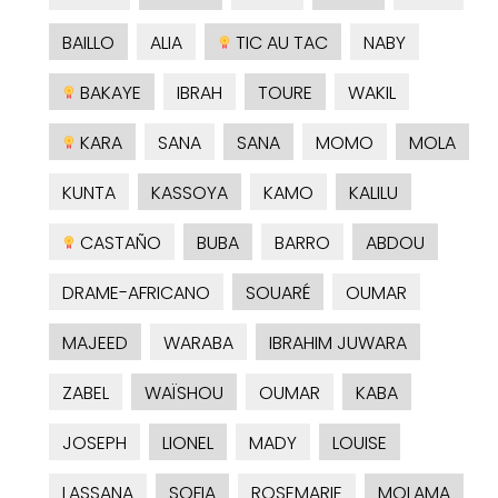
BAILLO
ALIA
TIC AU TAC
NABY
BAKAYE
IBRAH
TOURE
WAKIL
KARA
SANA
SANA
MOMO
MOLA
KUNTA
KASSOYA
KAMO
KALILU
CASTAÑO
BUBA
BARRO
ABDOU
DRAME-AFRICANO
SOUARÉ
OUMAR
MAJEED
WARABA
IBRAHIM JUWARA
ZABEL
WAÏSHOU
OUMAR
KABA
JOSEPH
LIONEL
MADY
LOUISE
LASSANA
SOFIA
ROSEMARIE
MOLAMA