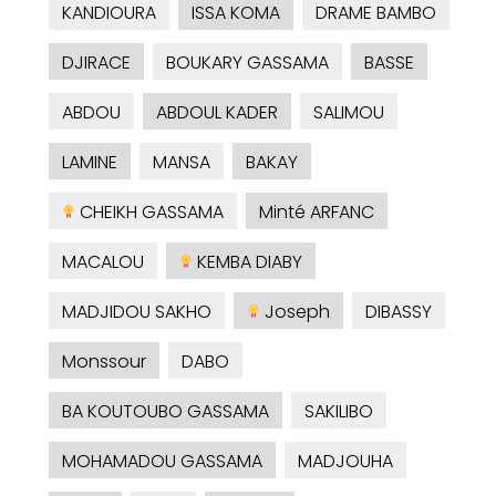
KANDIOURA
ISSA KOMA
DRAME BAMBO
DJIRACE
BOUKARY GASSAMA
BASSE
ABDOU
ABDOUL KADER
SALIMOU
LAMINE
MANSA
BAKAY
CHEIKH GASSAMA
Minté ARFANC
MACALOU
KEMBA DIABY
MADJIDOU SAKHO
Joseph
DIBASSY
Monssour
DABO
BA KOUTOUBO GASSAMA
SAKILIBO
MOHAMADOU GASSAMA
MADJOUHA