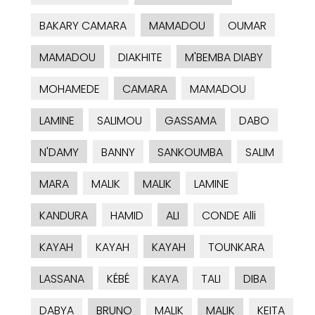
BAKARY CAMARA
MAMADOU
OUMAR
MAMADOU
DIAKHITE
M'BEMBA DIABY
MOHAMEDE
CAMARA
MAMADOU
LAMINE
SALIMOU
GASSAMA
DABO
N'DAMY
BANNY
SANKOUMBA
SALIM
MARA
MALIK
MALIK
LAMINE
KANDURA
HAMID
ALI
CONDE Alli
KAYAH
KAYAH
KAYAH
TOUNKARA
LASSANA
KÉBÉ
KAYA
TALI
DIBA
DABYA
BRUNO
MALIK
MALIK
KEITA