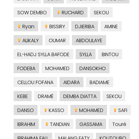
SOW DEMBO
RUCHARD
SEKOU
Ryan
BISSIRY
DJIERIBA
AMINE
ALIKALY
OUMAR
ABDOULAYE
EL-HADJ SYLLA BAFODE
SYLLA
BINTOU
FODEBA
MOHAMED
DANSOKHO
CELLOU FOFANA
AIDARA
BADIAME
KEBE
DRAMÉ
DEMBA DIATTA
SEKOU
DANSO
KASSO
MOHAMED
SAFI
IBRAHIM
TANDIAN
GASSAMA
Touré
IBRAHIMA FALL
MALANG FATY
KOUTOUBO