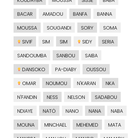
KOUDAYBA
MOUSSA
SISSÉ
BABA
BACAR
AMADOU
BANFA
BANNA
MOUSSA
SOUGANDI
SORY
SOMA
SIVIF
SIM
SIM
SIDY
SERIA
SANDOUMBA
SANBOU
SAIBA
DANSOKO
PA-DIABY
OUSSOU
OMAR
NOUMOU
N'KARAN
NKA
N'FANDIN
NESS
NELSON
SADABOU
NDIAYE
NATÖ
NANO
NANA
NABA
MOUNA
MINCHAEL
MEHEMED
MATA