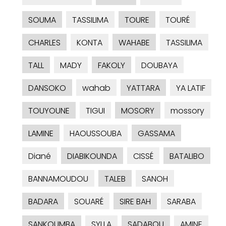
SOUMA
TASSILIMA
TOURE
TOURÉ
CHARLES
KONTA
WAHABE
TASSILIMA
TALL
MADY
FAKOLY
DOUBAYA
DANSOKO
wahab
YATTARA
YA LATIF
TOUYOUNE
TIGUI
MOSORY
mossory
LAMINE
HAOUSSOUBA
GASSAMA
Diané
DIABIKOUNDA
CISSÉ
BATALIBO
BANNAMOUDOU
TALEB
SANOH
BADARA
SOUARÉ
SIRE BAH
SARABA
SANKOUMBA
SYLLA
SADABOU
AMINE