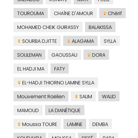
TOUROUMA
CHAÎNE D'AMOUR
Chérif
MOHAMED CHEIK GUIRASSY
BALAKISSA
SOURBA DJITTE
ALAGAMA
SYLLA
SOULEMAN
GAOUSSAU
DORA
EL HADJI MA
FATY
EL-HADJI THIORNO LAMINE SYLLA
Mouvement Raëlien
SALIM
WALID
MAMOUD
LA DIANÉTIQUE
Moussa TOURE
LAMINE
DEMBA