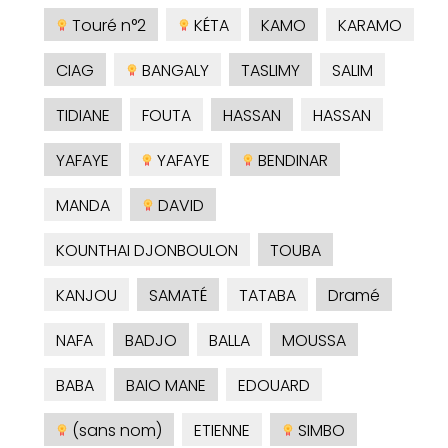
Touré n°2
KÉTA
KAMO
KARAMO
CIAG
BANGALY
TASLIMY
SALIM
TIDIANE
FOUTA
HASSAN
HASSAN
YAFAYE
YAFAYE
BENDINAR
MANDA
DAVID
KOUNTHAI DJONBOULON
TOUBA
KANJOU
SAMATÉ
TATABA
Dramé
NAFA
BADJO
BALLA
MOUSSA
BABA
BAIO MANE
EDOUARD
(sans nom)
ETIENNE
SIMBO