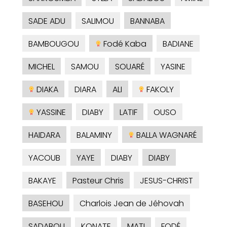
SADE ADU
SALIMOU
BANNABA
BAMBOUGOU
Fodé Kaba
BADIANE
MICHEL
SAMOU
SOUARÉ
YASINE
DIAKA
DIARA
ALI
FAKOLY
YASSINE
DIABY
LATIF
OUSO
HAIDARA
BALAMINY
BALLA WAGNARÉ
YACOUB
YAYE
DIABY
DIABY
BAKAYE
Pasteur Chris
JESUS-CHRIST
BASEHOU
Charlois Jean de Jéhovah
SADABOU
KONATE
MATI
FODÉ