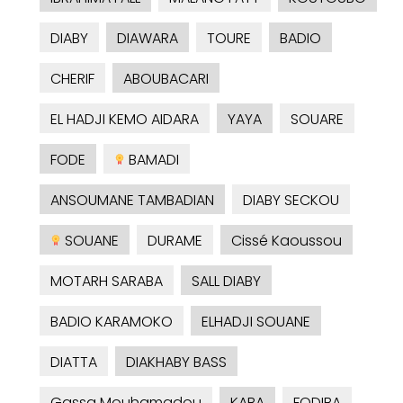
DIABY
DIAWARA
TOURE
BADIO
CHERIF
ABOUBACARI
EL HADJI KEMO AIDARA
YAYA
SOUARE
FODE
BAMADI
ANSOUMANE TAMBADIAN
DIABY SECKOU
SOUANE
DURAME
Cissé Kaoussou
MOTARH SARABA
SALL DIABY
BADIO KARAMOKO
ELHADJI SOUANE
DIATTA
DIAKHABY BASS
Gassa Mouhamadou
KABA
FODIBA