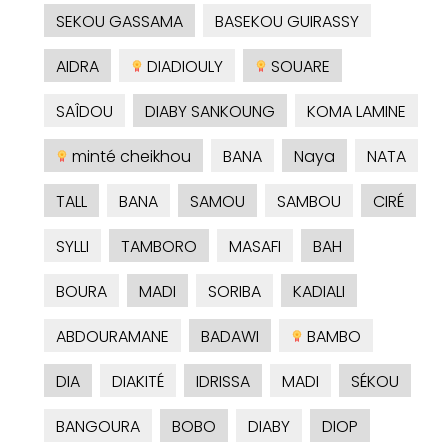
SEKOU GASSAMA
BASEKOU GUIRASSY
AIDRA
DIADIOULY
SOUARE
SAÎDOU
DIABY SANKOUNG
KOMA LAMINE
minté cheikhou
BANA
Naya
NATA
TALL
BANA
SAMOU
SAMBOU
CIRÉ
SYLLI
TAMBORO
MASAFI
BAH
BOURA
MADI
SORIBA
KADIALI
ABDOURAMANE
BADAWI
BAMBO
DIA
DIAKITÉ
IDRISSA
MADI
SÉKOU
BANGOURA
BOBO
DIABY
DIOP