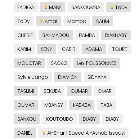
FADIGA
MANÉ
SANKOUMBA
TaDy
TaDy
Amar
Mamba
SALIM
CHERIF
BAHMADOU
BAMBA
DIAKHABY
KARIM
SENY
CABIR
ADAMA
TOURE
MOUCTAR
SACKO
Les POLISSONNES
Sylvie Jango
DIAMION
SIDYAYA
TASLIMI
SEKUBA
OUMAR
OMAR
OUMAR
MBANSY
KABABA
TABA
SANKOU
KOUTOUBO
DIABY
DIABY
DANIEL
Al-Sharif Saeed Al-Ashab Issousi