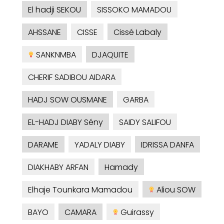
El hadji SEKOU
SISSOKO MAMADOU
AHSSANE
CISSE
Cissé Labaly
SANKNMBA
DJAQUITE
CHERIF SADIBOU AIDARA
HADJ SOW OUSMANE
GARBA
EL-HADJ DIABY Sény
SAIDY SALIFOU
DARAME
YADALY DIABY
IDRISSA DANFA
DIAKHABY ARFAN
Hamady
Elhaje Tounkara Mamadou
Aliou SOW
BAYO
CAMARA
Guirassy