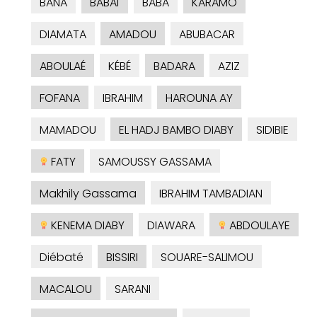
BANA
BABAÏ
BABA
KARAMO
DIAMATA
AMADOU
ABUBACAR
ABOULAÉ
KÉBÉ
BADARA
AZIZ
FOFANA
IBRAHIM
HAROUNA AY
MAMADOU
EL HADJ BAMBO DIABY
SIDIBIE
FATY
SAMOUSSY GASSAMA
Makhily Gassama
IBRAHIM TAMBADIAN
KENEMA DIABY
DIAWARA
ABDOULAYE
Diébaté
BISSIRI
SOUARE-SALIMOU
MACALOU
SARANI