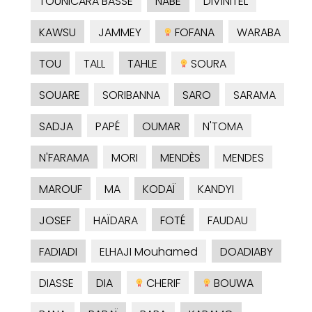
TOUNICARA BASSE
NABE
DIVINITEL
KAWSU
JAMMEY
FOFANA
WARABA
TOU
TALL
TAHLE
SOURA
SOUARE
SORIBANNA
SARO
SARAMA
SADJA
PAPÉ
OUMAR
N'TOMA
N'FARAMA
MORI
MENDÈS
MENDES
MAROUF
MA
KODAÏ
KANDYI
JOSEF
HAÏDARA
FOTÉ
FAUDAU
FADIADI
ELHAJI Mouhamed
DOADIABY
DIASSE
DIA
CHERIF
BOUWA