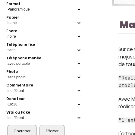
Format
Papier
Ma
Encre
Téléphone fixe
Sur ce 
majusc
Téléphone mobile
de tou
Photo
"Réal
Commentaire
probl
Avec M
Donateur
réalise
Vrai ou Fake
"l'en
L'ortho