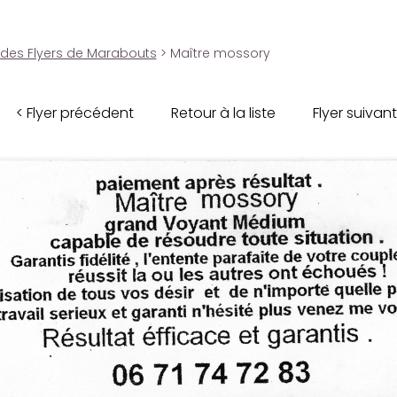
 des Flyers de Marabouts
> Maître mossory
< Flyer précédent
Retour à la liste
Flyer suivant