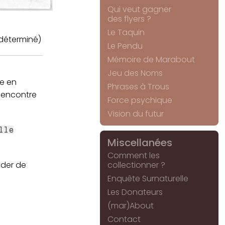
Qui veut gagner
des flyers ?
Le Taquin
déterminé)
Le Pendu
Mémoire de Marabout
Jeu des Noms
e en
Phrases à Trous
l'encontre
Force psychique
Vision du futur
lle
Miscellanées
Comment les
nder de
collectionner ?
Enquête Surnaturelle
Les Donateurs
(mar)About
Contact