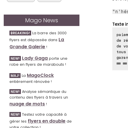
"n'hé
Mago News
Texte i
La barre des 3000
BREAKING!
paiem
La
flyers est dépassée dans
de ré
Grande Galerie
de vo
!
tous 
Lady Gaga
garan
porte une
NEW!
⊠⊠ ⊠⊠
robe en flyers de marabouts !
MagoClock
La
MAJ!
entièrement rénovée !
Analyse sémantique du
NEW!
contenu des flyers à travers un
nuage de mots
!
Testez votre capacité à
NEW!
flyers en double
gérer les
de
votre collection !