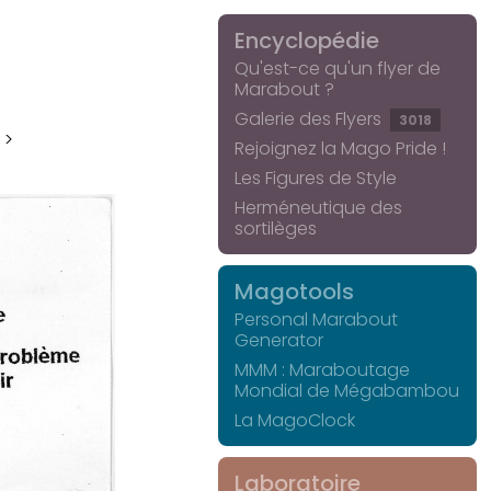
Encyclopédie
Qu'est-ce qu'un flyer de
Marabout ?
Galerie des Flyers
3018
 >
Rejoignez la Mago Pride !
Les Figures de Style
Herméneutique des
sortilèges
Magotools
Personal Marabout
Generator
MMM : Maraboutage
Mondial de Mégabambou
La MagoClock
Laboratoire