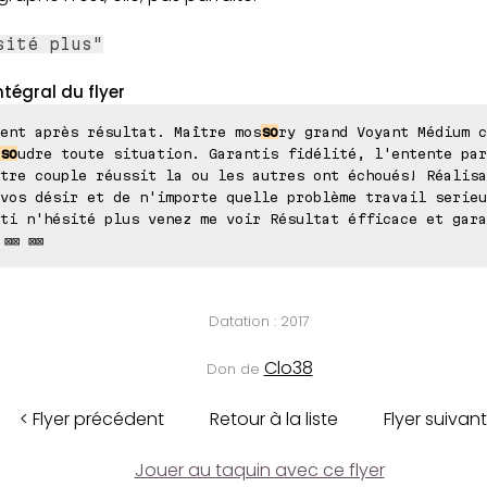
sité plus"
ntégral du flyer
ent après résultat. Maître mos
so
ry grand Voyant Médium c
so
udre toute situation. Garantis fidélité, l'entente par
tre couple réussit la ou les autres ont échoués! Réalisa
vos désir et de n'importe quelle problème travail serieu
ti n'hésité plus venez me voir Résultat éfficace et gara
 ⊠⊠ ⊠⊠
Datation : 2017
Clo38
Don de
< Flyer précédent
Retour à la liste
Flyer suivant
Jouer au taquin avec ce flyer