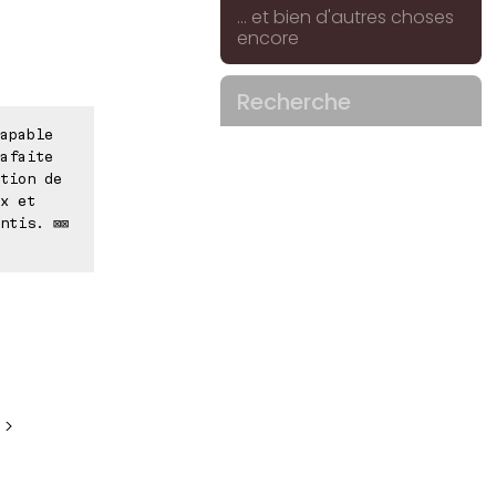
... et bien d'autres choses
encore
Recherche
apable
afaite
tion de
x et
ntis. ⊠⊠
 >