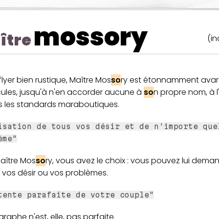
mossory
ître
(in
flyer bien rustique, Maître Mos
so
ry est étonnamment avar
ules, jusqu'à n'en accorder aucune à
so
n propre nom, à 
s les standards maraboutiques.
isation de tous vos désir et de n'importe que
ème"
aître Mos
so
ry, vous avez le choix : vous pouvez lui dema
r vos désir ou vos problèmes.
tente parafaite de votre couple"
graphe n'est, elle, pas parfaite.