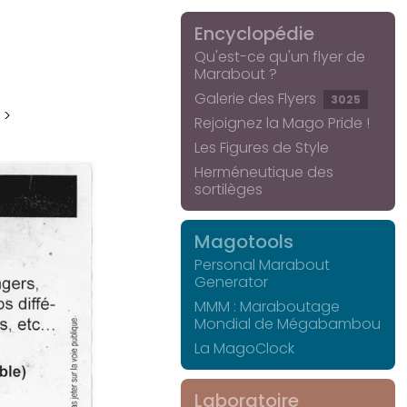
Encyclopédie
Qu'est-ce qu'un flyer de
Marabout ?
Galerie des Flyers
3025
 >
Rejoignez la Mago Pride !
Les Figures de Style
Herméneutique des
sortilèges
Magotools
Personal Marabout
Generator
MMM : Maraboutage
Mondial de Mégabambou
La MagoClock
Laboratoire