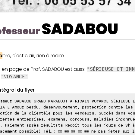
SADABOU
ofesseur
o
bre, c'est clair, rien à redire.
e en page de Prof. SADABOU est aussi
"SÉRIEUSE ET IMM
a
.
"VOYANCE"
ntégral du flyer
sseur SADABOU GRAND MARABOUT AFRICAIN VOYANCE SÉRIEUSE E
IATE Amour perdu, desenvoutement, protection contre les 
ction de la clientèle pour les vendeurs. Succès dans vos
rentes entreprises, examens, concours, maladies inconnue
. Paiement après résultats Reçoit tous les jours de 8h à
acement possible) Tél.: ⊠⊠ ⊠⊠ ⊠⊠ ⊠⊠ ⊠⊠ ne pas jeter sur l