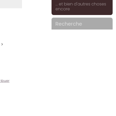
... et bien d'autres choses
encore
Recherche
 >
ribuer