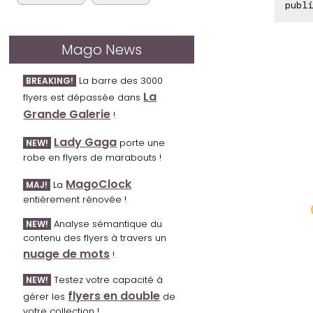
publi
Mago News
La barre des 3000
BREAKING!
La
flyers est dépassée dans
Grande Galerie
!
Lady Gaga
porte une
NEW!
robe en flyers de marabouts !
MagoClock
La
MAJ!
entièrement rénovée !
Analyse sémantique du
NEW!
contenu des flyers à travers un
nuage de mots
!
Testez votre capacité à
NEW!
flyers en double
gérer les
de
votre collection !