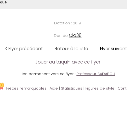
que
Datation : 2019
Clo38
Don de
< Flyer précédent
Retour à la liste
Flyer suivant
Jouer au taquin avec ce flyer
Lien permanent vers ce flyer :
Professeur SADABOU
Pièces remarquables
|
Aide
|
Statistiques
|
Figures de style
|
Cont