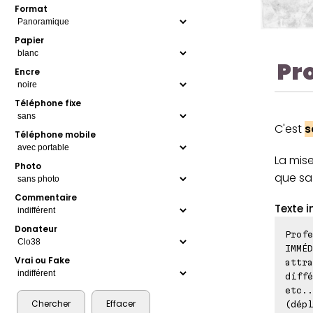
Format
Papier
Pr
Encre
Téléphone fixe
C'est
s
Téléphone mobile
La mis
Photo
que s
Commentaire
Texte i
Donateur
Profe
IMMÉD
Vrai ou Fake
attra
diffé
etc..
(dépl