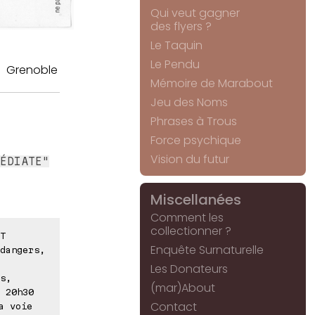
Qui veut gagner
des flyers ?
Le Taquin
Le Pendu
Grenoble
Mémoire de Marabout
Jeu des Noms
Phrases à Trous
Force psychique
Vision du futur
ÉDIATE"
Miscellanées
Comment les
collectionner ?
T
Enquête Surnaturelle
dangers,
Les Donateurs
s,
(mar)About
 20h30
Contact
a voie