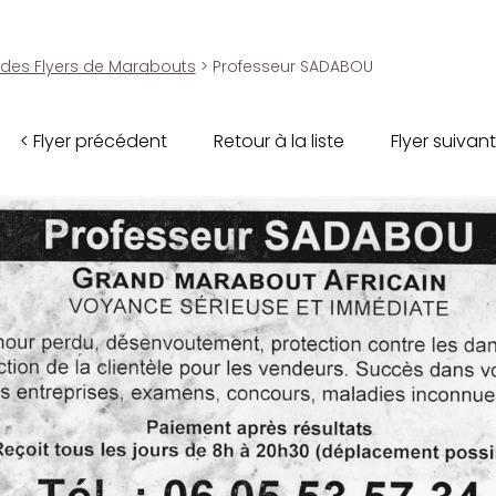
 des Flyers de Marabouts
> Professeur SADABOU
< Flyer précédent
Retour à la liste
Flyer suivant