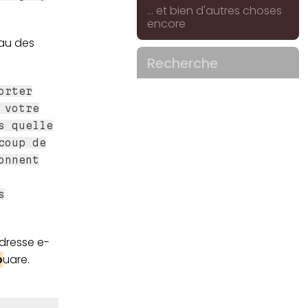
... et bien d'autres choses
encore
eau des
Recherche
orter
 votre
s quelle
coup de
onnent
s
adresse e-
o
uare.