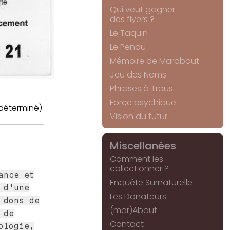
Qui veut gagner
des flyers ?
Le Taquin
Le Pendu
Mémoire de Marabout
Jeu des Noms
Phrases à Trous
Force psychique
déterminé)
Vision du futur
Miscellanées
Comment les
collectionner ?
ance et
Enquête Surnaturelle
 d'une
Les Donateurs
 dons de
(mar)About
 de
Contact
ologie,