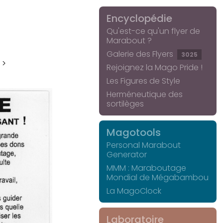
Encyclopédie
Qu'est-ce qu'un flyer de
Marabout ?
Galerie des Flyers
3025
 >
Rejoignez la Mago Pride !
Les Figures de Style
Herméneutique des
sortilèges
Magotools
Personal Marabout
Generator
MMM : Maraboutage
Mondial de Mégabambou
La MagoClock
Laboratoire