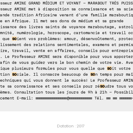
sseur AMINE GRAND MÉDIUM ET VOYANT - MARABOUT TRÈS PUISS
sseur AMINE met à disposition sa connaissance et sa scie
ande tradition Africaine venant d'une famille maraboutiq
e en Afrique. Il met ses dons de médium et sa grande
issance des livres saints de voyance maraboutage, astrol
mnité, numérologie, horoscope, cartomancie et travail oc
s que
so
ient vos problèmes: amour, désenvoûtement, protec
lissement des relations sentimentales, examens et permis
ire, travail, vente en affaires, conseils pour entrepris
.. Le Professeur AMINE sera disponible pour vous apporte
afin de vous guider vers le bon chemin de votre vie. Ave
nique plusieurs formules pour vous quelle que
so
it votre
ation
so
ciale. Il consacre beaucoup de
so
n temps pour maî
echniques qui vous donnent le succès! Le Professeur AMIN
te sa connaissance et ses conseils pour ré
so
udre tous vo
èmes. Consultation tous les jours de 9h à 21h - Possibil
cement E-mail: ⊠⊠⊠⊠⊠⊠⊠⊠⊠⊠⊠⊠⊠⊠⊠@⊠⊠⊠⊠⊠⊠⊠⊠⊠⊠⊠ Tél. ⊠⊠ ⊠⊠ ⊠⊠⊠⊠⊠⊠
Datation : 2017