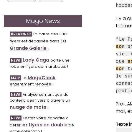
horos
Il y a 
Mago News
thémat
La barre des 3000
BREAKING!
"Le P
La
flyers est dépassée dans
so
n a
Grande Galerie
!
vie. 
Lady Gaga
porte une
NEW!
que
s
robe en flyers de marabouts !
so
n t
le su
MagoClock
La
MAJ!
conna
entièrement rénovée !
probl
Analyse sémantique du
NEW!
contenu des flyers à travers un
Prof. A
nuage de mots
!
mail, e
Testez votre capacité à
NEW!
Texte i
flyers en double
gérer les
de
votre collection !