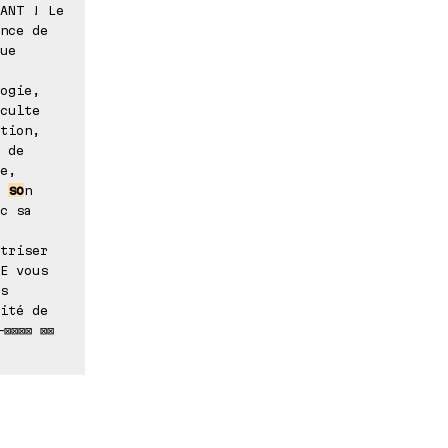
ANT ! Le
nce de
ue
ogie,
culte
tion,
 de
e,
r
so
n
c sa
triser
E vous
s
ité de
-⊠⊠⊠⊠ ⊠⊠