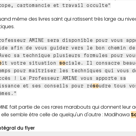
cope, cartomancie et travail occulte"
quand même des livres saint qui ratissent très large au niv
iques.
rofesseur AMINE sera disponible pour vous app
ide afin de vous guider vers le bon chemin de
Avec sa technique plusieurs formules pour vou
o
it votre situation
so
ciale. Il consacre beau
emps pour maîtriser les techniques qui vous d
ccès ! Le Professeur AMINE vous apporte sa
issance et ses conseils pour ré
so
udre tous vo
èmes."
MINE fait partie de ces rares marabouts qui donnent leur 
t elle semble être celle de quelqu'un d'autre : Madihawa
S
ntégral du flyer