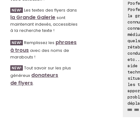
Profe
Les textes des flyers dans
Profe
NEW!
la gr
la Grande Galerie
sont
connu
maintenant indexés, accessibles
conna
à la recherche texte !
médiu
quel
phrases
Remplissez les
NEW!
rétab
à trous
avec des noms de
condu
marabouts !
etc.
aide 
Tout savoir sur les plus
NEW!
tech
donateurs
généreux
situ
de flyers
.
les t
appor
probl
dépla
⊠⊠ ⊠⊠