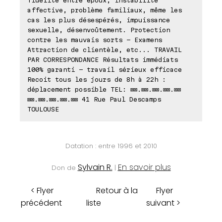
fidélité entre époux, instabilité
affective, problème familiaux, même les
cas les plus désespérés, impuissance
sexuelle, désenvoûtement. Protection
contre les mauvais sorts - Examens
Attraction de clientèle, etc... TRAVAIL
PAR CORRESPONDANCE Résultats immédiats
100% garanti - travail sérieux efficace
Recoit tous les jours de 8h à 22h :
déplacement possible TEL: ⊠⊠.⊠⊠.⊠⊠.⊠⊠.⊠⊠
⊠⊠.⊠⊠.⊠⊠.⊠⊠.⊠⊠ 41 Rue Paul Descamps
TOULOUSE
Datation : entre 1996 et 2010
Sylvain R.
En savoir plus
Don de
|
< Flyer
Retour à la
Flyer
précédent
liste
suivant >