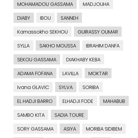
MOHAMADOU GASSAMA
MADJOUHA
DIABY
IBOU
SANNEH
Kamassokho SEKHOU
GUIRASSY OUMAR
SYLLA
SAKHO MOUSSA
IBRAHIM DANFA
SEKOU GASSAMA
DIAKHABY KEBA
ADAMA FOFANA
LAVILLA
MOKTAR
Ivana GLAVIC
SYLVA
SORIBA
EL HADJI BARRO
ELHADJI FODE
MAHABUB
SAMBO KITA
SADIA TOURE
SORY GASSAMA
ASIYA
MORIBA SIDIBEM