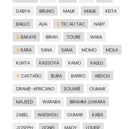
DABYA
BRUNO
MALIK
MALIK
KEITA
BAILLO
ALIA
TIC AU TAC
NABY
BAKAYE
IBRAH
TOURE
WAKIL
KARA
SANA
SANA
MOMO
MOLA
KUNTA
KASSOYA
KAMO
KALILU
CASTAÑO
BUBA
BARRO
ABDOU
DRAME-AFRICANO
SOUARÉ
OUMAR
MAJEED
WARABA
IBRAHIM JUWARA
ZABEL
WAÏSHOU
OUMAR
KABA
JOSEPH
LIONEL
MADY
LOUISE