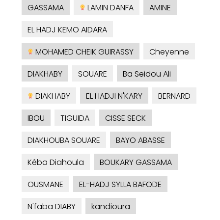
GASSAMA
LAMIN DANFA
AMINE
EL HADJ KEMO AIDARA
MOHAMED CHEIK GUIRASSY
Cheyenne
DIAKHABY
SOUARE
Ba Seidou Ali
DIAKHABY
EL HADJI N'KARY
BERNARD
IBOU
TIGUIDA
CISSE SECK
DIAKHOUBA SOUARE
BAYO ABASSE
Kéba Diahoula
BOUKARY GASSAMA
OUSMANE
EL-HADJ SYLLA BAFODE
N'faba DIABY
kandioura