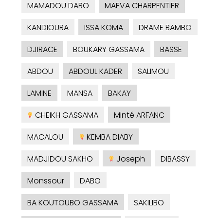
MAMADOU DABO
MAEVA CHARPENTIER
KANDIOURA
ISSA KOMA
DRAME BAMBO
DJIRACE
BOUKARY GASSAMA
BASSE
ABDOU
ABDOUL KADER
SALIMOU
LAMINE
MANSA
BAKAY
CHEIKH GASSAMA
Minté ARFANC
MACALOU
KEMBA DIABY
MADJIDOU SAKHO
Joseph
DIBASSY
Monssour
DABO
BA KOUTOUBO GASSAMA
SAKILIBO