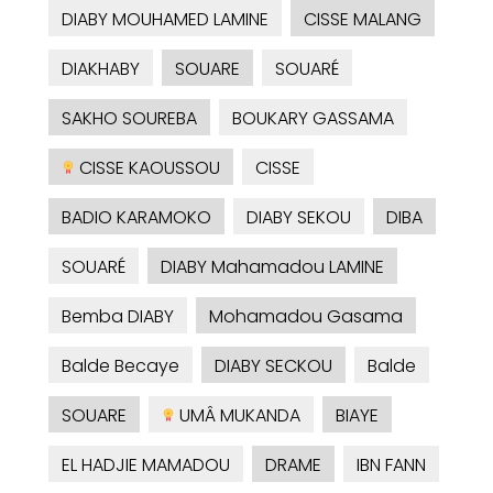
DIABY MOUHAMED LAMINE
CISSE MALANG
DIAKHABY
SOUARE
SOUARÉ
SAKHO SOUREBA
BOUKARY GASSAMA
CISSE KAOUSSOU
CISSE
BADIO KARAMOKO
DIABY SEKOU
DIBA
SOUARÉ
DIABY Mahamadou LAMINE
Bemba DIABY
Mohamadou Gasama
Balde Becaye
DIABY SECKOU
Balde
SOUARE
UMÂ MUKANDA
BIAYE
EL HADJIE MAMADOU
DRAME
IBN FANN