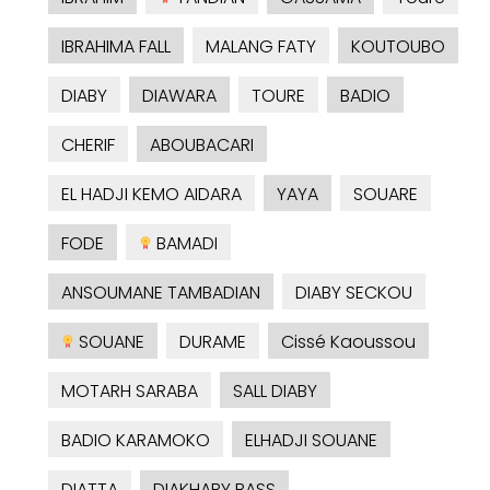
IBRAHIMA FALL
MALANG FATY
KOUTOUBO
DIABY
DIAWARA
TOURE
BADIO
CHERIF
ABOUBACARI
EL HADJI KEMO AIDARA
YAYA
SOUARE
FODE
BAMADI
ANSOUMANE TAMBADIAN
DIABY SECKOU
SOUANE
DURAME
Cissé Kaoussou
MOTARH SARABA
SALL DIABY
BADIO KARAMOKO
ELHADJI SOUANE
DIATTA
DIAKHABY BASS