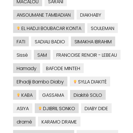
MACALOU
SARANI
ANSOUMANE TAMBADIAN
DIAKHABY
EL HADJI BOUBACAR KONTA
SOULEMAN
FATI
SADIALI BADIO
SIMAKHA IBRAHIM
Sissé
SAM
FRANCOISE RENOIR - LEBEAU
Hamady
BAFODE MINTEH
Elhadji Bambo Diaby
SYLLA DIAKITÈ
KABA
GASSAMA
Diakité SOLO
ASIYA
DJIBRIL SONKO
DIABY DIDE
dramé
KARAMO DRAME