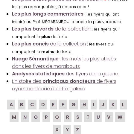
les plus remarquables, à ne pas rater !
Les plus longs commentaires
:
les flyers qui ont
inspiré au Prof. MÉGABAMBOU la prose la plus verbeuse.
Les plus bavards
de la collection
:
les flyers qui
comportent le
plus
de texte.
Les plus concis
de la collection
:
les flyers qui
comportent le
moins
de texte.
Nuage Sémantique
: les mots les plus utilisés
dans les flyers de marabouts
Analyses statistiques
des flyers de la galerie
L'histoire des
principaux donateurs
de flyers
ayant contribué à cette galerie
A
B
C
D
E
F
G
H
I
J
K
L
M
N
O
P
Q
R
S
T
U
V
W
X
Y
Z