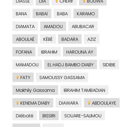
DIASSE
DIA
CHERIF
BOUWA
BANA
BABAÏ
BABA
KARAMO
DIAMATA
AMADOU
ABUBACAR
ABOULAÉ
KÉBÉ
BADARA
AZIZ
FOFANA
IBRAHIM
HAROUNA AY
MAMADOU
EL HADJ BAMBO DIABY
SIDIBIE
FATY
SAMOUSSY GASSAMA
Makhily Gassama
IBRAHIM TAMBADIAN
KENEMA DIABY
DIAWARA
ABDOULAYE
Diébaté
BISSIRI
SOUARE-SALIMOU