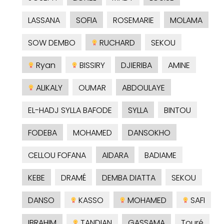
LASSANA
SOFIA
ROSEMARIE
MOLAMA
SOW DEMBO
RUCHARD
SEKOU
Ryan
BISSIRY
DJIERIBA
AMINE
ALIKALY
OUMAR
ABDOULAYE
EL-HADJ SYLLA BAFODE
SYLLA
BINTOU
FODEBA
MOHAMED
DANSOKHO
CELLOU FOFANA
AIDARA
BADIAME
KEBE
DRAMÉ
DEMBA DIATTA
SEKOU
DANSO
KASSO
MOHAMED
SAFI
IBRAHIM
TANDIAN
GASSAMA
Touré