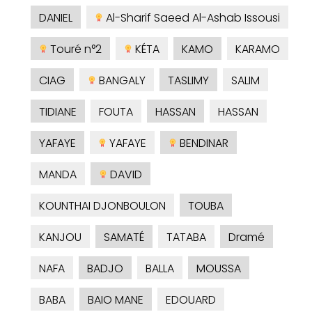
DANIEL
Al-Sharif Saeed Al-Ashab Issousi
Touré n°2
KÉTA
KAMO
KARAMO
CIAG
BANGALY
TASLIMY
SALIM
TIDIANE
FOUTA
HASSAN
HASSAN
YAFAYE
YAFAYE
BENDINAR
MANDA
DAVID
KOUNTHAI DJONBOULON
TOUBA
KANJOU
SAMATÉ
TATABA
Dramé
NAFA
BADJO
BALLA
MOUSSA
BABA
BAIO MANE
EDOUARD