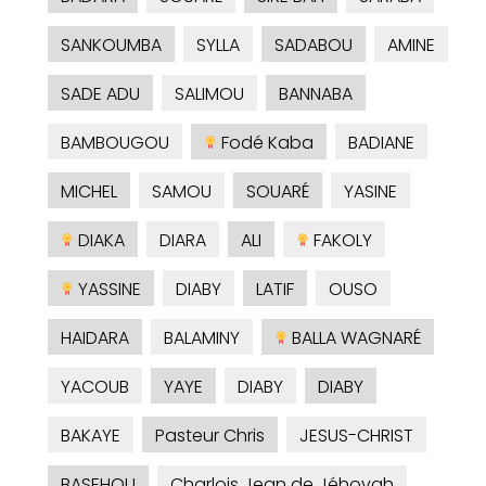
SANKOUMBA
SYLLA
SADABOU
AMINE
SADE ADU
SALIMOU
BANNABA
BAMBOUGOU
Fodé Kaba
BADIANE
MICHEL
SAMOU
SOUARÉ
YASINE
DIAKA
DIARA
ALI
FAKOLY
YASSINE
DIABY
LATIF
OUSO
HAIDARA
BALAMINY
BALLA WAGNARÉ
YACOUB
YAYE
DIABY
DIABY
BAKAYE
Pasteur Chris
JESUS-CHRIST
BASEHOU
Charlois Jean de Jéhovah