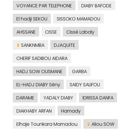
VOYANCE PAR TELEPHONE
DIABY BAFODE
El hadji SEKOU
SISSOKO MAMADOU
AHSSANE
CISSE
Cissé Labaly
SANKNMBA
DJAQUITE
CHERIF SADIBOU AIDARA
HADJ SOW OUSMANE
GARBA
EL-HADJ DIABY Sény
SAIDY SALIFOU
DARAME
YADALY DIABY
IDRISSA DANFA
DIAKHABY ARFAN
Hamady
Elhaje Tounkara Mamadou
Aliou SOW