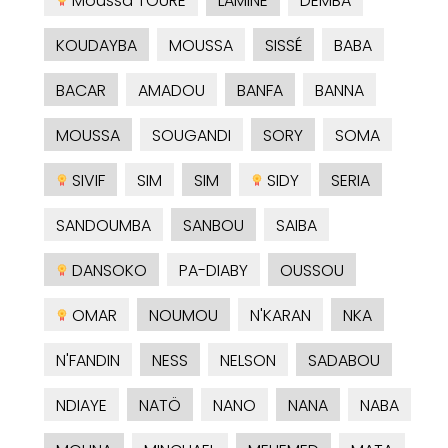
Moussa TOURE
LAMINE
DEMBA
KOUDAYBA
MOUSSA
SISSÉ
BABA
BACAR
AMADOU
BANFA
BANNA
MOUSSA
SOUGANDI
SORY
SOMA
SIVIF
SIM
SIM
SIDY
SERIA
SANDOUMBA
SANBOU
SAIBA
DANSOKO
PA-DIABY
OUSSOU
OMAR
NOUMOU
N'KARAN
NKA
N'FANDIN
NESS
NELSON
SADABOU
NDIAYE
NATÖ
NANO
NANA
NABA