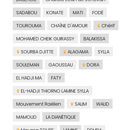
SADABOU
KONATE
MATI
FODÉ
TOUROUMA
CHAÎNE D'AMOUR
Chérif
MOHAMED CHEIK GUIRASSY
BALAKISSA
SOURBA DJITTE
ALAGAMA
SYLLA
SOULEMAN
GAOUSSAU
DORA
EL HADJI MA
FATY
EL-HADJI THIORNO LAMINE SYLLA
Mouvement Raëlien
SALIM
WALID
MAMOUD
LA DIANÉTIQUE