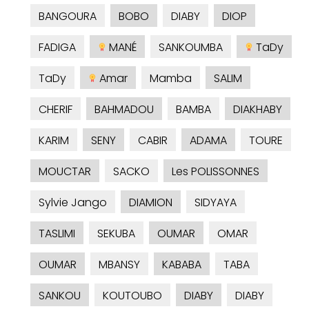
BANGOURA
BOBO
DIABY
DIOP
FADIGA
MANÉ
SANKOUMBA
TaDy
TaDy
Amar
Mamba
SALIM
CHERIF
BAHMADOU
BAMBA
DIAKHABY
KARIM
SENY
CABIR
ADAMA
TOURE
MOUCTAR
SACKO
Les POLISSONNES
Sylvie Jango
DIAMION
SIDYAYA
TASLIMI
SEKUBA
OUMAR
OMAR
OUMAR
MBANSY
KABABA
TABA
SANKOU
KOUTOUBO
DIABY
DIABY