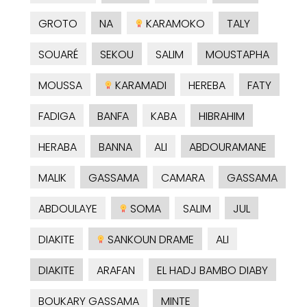
GROTO
NA
KARAMOKO
TALY
SOUARÉ
SEKOU
SALIM
MOUSTAPHA
MOUSSA
KARAMADI
HEREBA
FATY
FADIGA
BANFA
KABA
HIBRAHIM
HERABA
BANNA
ALI
ABDOURAMANE
MALIK
GASSAMA
CAMARA
GASSAMA
ABDOULAYE
SOMA
SALIM
JUL
DIAKITE
SANKOUN DRAME
ALI
DIAKITE
ARAFAN
EL HADJ BAMBO DIABY
BOUKARY GASSAMA
MINTE