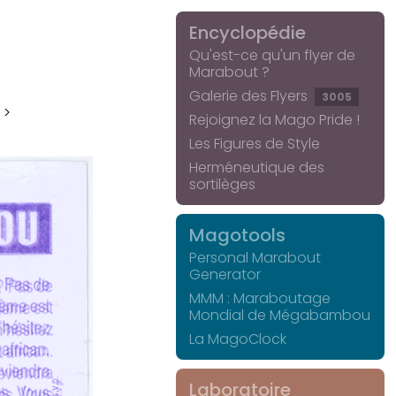
Encyclopédie
Qu'est-ce qu'un flyer de
Marabout ?
Galerie des Flyers
3005
 >
Rejoignez la Mago Pride !
Les Figures de Style
Herméneutique des
sortilèges
Magotools
Personal Marabout
Generator
MMM : Maraboutage
Mondial de Mégabambou
La MagoClock
Laboratoire