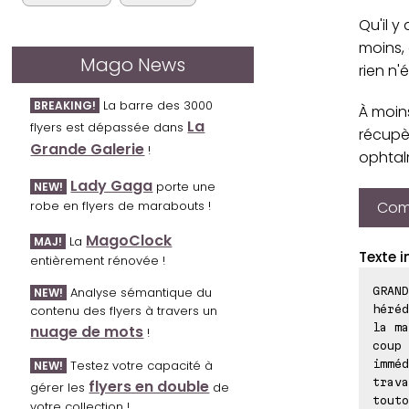
Qu'il y
moins, 
Mago News
rien n'é
La barre des 3000
BREAKING!
À moin
La
flyers est dépassée dans
récupè
Grande Galerie
!
ophtal
Lady Gaga
porte une
NEW!
Comp
robe en flyers de marabouts !
MagoClock
La
MAJ!
Texte i
entièrement rénovée !
GRAND
Analyse sémantique du
NEW!
héréd
contenu des flyers à travers un
la ma
nuage de mots
!
coup 
imméd
Testez votre capacité à
NEW!
trava
flyers en double
gérer les
de
touto
votre collection !