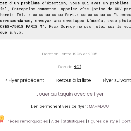
rez d'un problème d'érection, Vous qui avez un problème
ial, Entreprise commerce. Appelez vite (prise de RDV par
hone): Tél. : ⊠⊠ ⊠⊠ ⊠⊠ ⊠⊠ ⊠⊠ Port.: ⊠⊠ ⊠⊠ ⊠⊠ ⊠⊠ ⊠⊠ Et cons
orrespondance, envoyez une enveloppe timbrée, avec photo
OSES-75018 PARIS M°: Marx Dormoy ne pas jeter sur la voi
que s.v.p.
Datation : entre 1996 et 2005
Raf
Don de
< Flyer précédent
Retour à la liste
Flyer suivant
Jouer au taquin avec ce flyer
Lien permanent vers ce flyer :
MAMADOU
Pièces remarquables
|
Aide
|
Statistiques
|
Figures de style
|
Cont