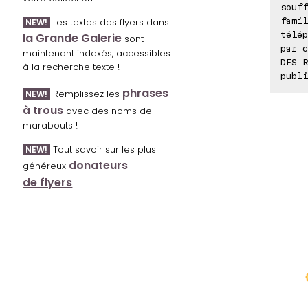
souff
famil
Les textes des flyers dans
NEW!
télép
la Grande Galerie
sont
par c
maintenant indexés, accessibles
DES R
à la recherche texte !
publi
phrases
Remplissez les
NEW!
à trous
avec des noms de
marabouts !
Tout savoir sur les plus
NEW!
donateurs
généreux
de flyers
.