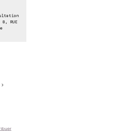
ultation
 8, RUE
e
 >
ribuer