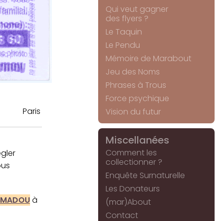
Qui veut gagner
des flyers ?
Le Taquin
Le Pendu
Mémoire de Marabout
Jeu des Noms
Phrases à Trous
Force psychique
Paris
Vision du futur
Miscellanées
Comment les
gler
collectionner ?
ous
Enquête Surnaturelle
Les Donateurs
MADOU
à
(mar)About
Contact