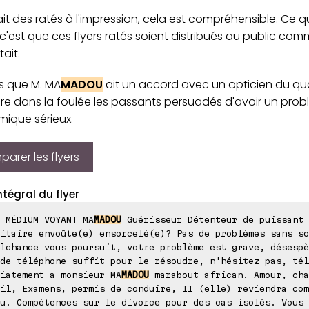
 ait des ratés à l'impression, cela est compréhensible. Ce qui
c'est que ces flyers ratés soient distribués au public com
tait.
s que M. MA
MADOU
ait un accord avec un opticien du quar
re dans la foulée les passants persuadés d'avoir un pro
mique sérieux.
arer les flyers
ntégral du flyer
 MÉDIUM VOYANT MA
MADOU
Guérisseur Détenteur de puissant 
itaire envoûte(e) ensorcelé(e)? Pas de problèmes sans so
lchance vous poursuit, votre problème est grave, désespè
de téléphone suffit pour le résoudre, n'hésitez pas, tél
iatement a monsieur MA
MADOU
marabout african. Amour, cha
il, Examens, permis de conduire, II (elle) reviendra com
u. Compétences sur le divorce pour des cas isolés. Vous 