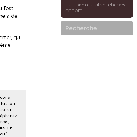
... et bien d'autres choses
 l'est
encore
me si de
Recherche
tier, qui
blème
dons
lution!
re un
éphonez
nce,
me un
qui