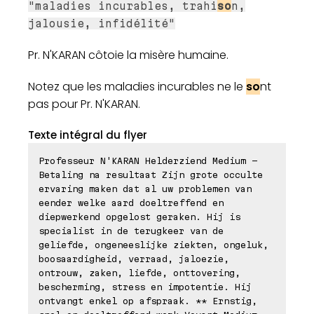
"maladies incurables, trahi
so
n,
jalousie, infidélité"
Pr. N'KARAN côtoie la misère humaine.
Notez que les maladies incurables ne le
so
nt
pas pour Pr. N'KARAN.
Texte intégral du flyer
Professeur N'KARAN Helderziend Medium -
Betaling na resultaat Zijn grote occulte
ervaring maken dat al uw problemen van
eender welke aard doeltreffend en
diepwerkend opgelost geraken. Hij is
specialist in de terugkeer van de
geliefde, ongeneeslijke ziekten, ongeluk,
boosaardigheid, verraad, jaloezie,
ontrouw, zaken, liefde, onttovering,
bescherming, stress en impotentie. Hij
ontvangt enkel op afspraak. ** Ernstig,