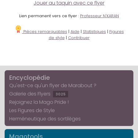
Jouer au taquin avec ce flyer
Lien permanent vers ce flyer :
Professeur N'KARAN
Pièces remarquables
|
Aide
|
Statistiques
|
Figures
de style
|
Contribuer
Encyclopédie
Qu'est-ce qu'un flyer de Marabout ?
Galerie des Flyers
3025
Rejoignez la Mago Pride !
Les Figures de Style
Herméneutique des sortilèges
Magotools