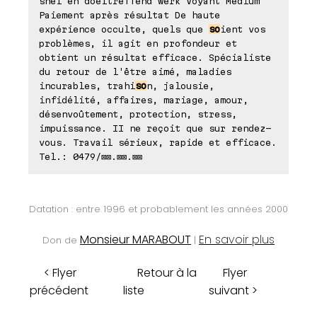
snel en doeltreffend werk Voyant Medium
Paiement après résultat De haute
expérience occulte, quels que
so
ient vos
problèmes, il agit en profondeur et
obtient un résultat efficace. Spécialiste
du retour de l'être aimé, maladies
incurables, trahi
so
n, jalousie,
infidélité, affaires, mariage, amour,
désenvoûtement, protection, stress,
impuissance. II ne reçoit que sur rendez-
vous. Travail sérieux, rapide et efficace.
Tel.: 0479/⊠⊠.⊠⊠.⊠⊠
Datation : entre 1996 et probablement les années 2000
Monsieur MARABOUT
En savoir plus
Don de
|
< Flyer
Retour à la
Flyer
précédent
liste
suivant >