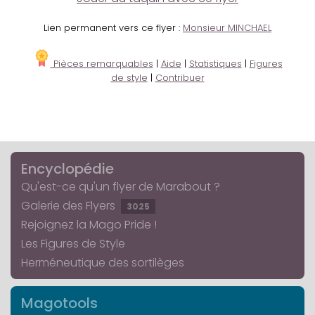
Lien permanent vers ce flyer :
Monsieur MINCHAEL
Pièces remarquables
|
Aide
|
Statistiques
|
Figures
de style
|
Contribuer
Encyclopédie
Qu'est-ce qu'un flyer de Marabout ?
Galerie des Flyers
3025
Rejoignez la Mago Pride !
Les Figures de Style
Herméneutique des sortilèges
Magotools