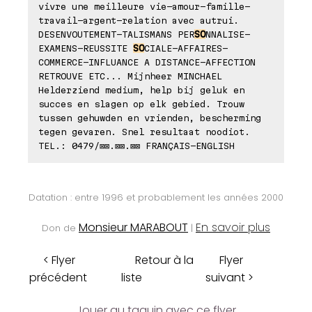
vivre une meilleure vie-amour-famille-
travail-argent-relation avec autrui.
DESENVOUTEMENT-TALISMANS PER
SO
NNALISE-
EXAMENS-REUSSITE
SO
CIALE-AFFAIRES-
COMMERCE-INFLUANCE A DISTANCE-AFFECTION
RETROUVE ETC... Mijnheer MINCHAEL
Helderziend medium, help bij geluk en
succes en slagen op elk gebied. Trouw
tussen gehuwden en vrienden, bescherming
tegen gevaren. Snel resultaat noodiot.
TEL.: 0479/⊠⊠.⊠⊠.⊠⊠ FRANÇAIS-ENGLISH
Datation : entre 1996 et probablement les années 2000
Monsieur MARABOUT
En savoir plus
Don de
|
< Flyer
Retour à la
Flyer
précédent
liste
suivant >
Jouer au taquin avec ce flyer