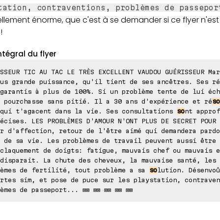
tation, contraventions, problèmes de passepor
ellement énorme, que c'est à se demander si ce flyer n'es
!
ntégral du flyer
SSEUR TIC AU TAC LE TRÈS EXCELLENT VAUDOU GUÉRISSEUR Mar
us grande puissance, qu'il tient de ses ancêtres. Ses ré
garantis à plus de 100%. Si un problème tente de lui éch
 pourchasse sans pitié. Il a 30 ans d'expérience et ré
so
 qui t'agacent dans la vie. Ses consultations
so
nt approf
écises. LES PROBLÈMES D'AMOUR N'ONT PLUS DE SECRET POUR 
r d'affection, retour de l'être aimé qui demandera pardo
 de sa vie. Les problèmes de travail peuvent aussi être 
claquement de doigts: fatigue, mauvais chef ou mauvais e
disparait. La chute des cheveux, la mauvaise santé, les
lèmes de fertilité, tout problème a sa
so
lution. Désenvoû
rtes sim, et pose de puce sur les playstation, contraven
èmes de passeport... ⊠⊠ ⊠⊠ ⊠⊠ ⊠⊠ ⊠⊠