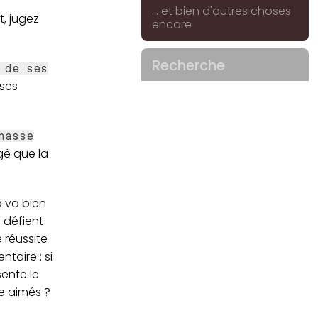
... et bien d'autres choses
t, jugez
encore
Recherche
 de ses
 ses
hasse
gé que la
a va bien
 défient
 réussite
ntaire : si
sente le
re aimés ?