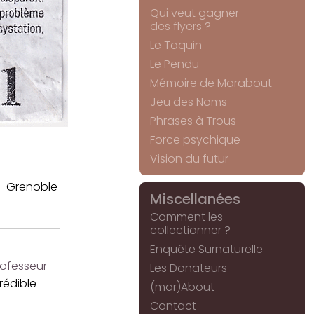
Qui veut gagner
des flyers ?
Le Taquin
Le Pendu
Mémoire de Marabout
Jeu des Noms
Phrases à Trous
Force psychique
Vision du futur
Grenoble
Miscellanées
Comment les
collectionner ?
Enquête Surnaturelle
rofesseur
Les Donateurs
rédible
(mar)About
Contact