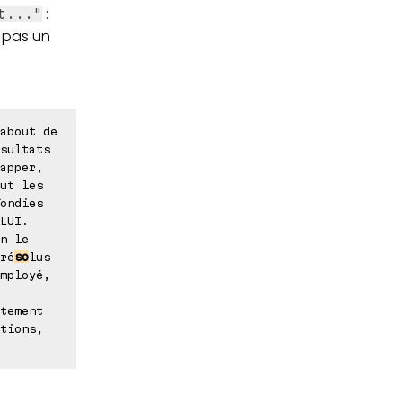
:
t..."
t pas un
about de
sultats
apper,
ut les
ondies
LUI.
n le
ré
so
lus
mployé,
tement
tions,