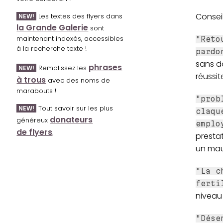
Conseil
Les textes des flyers dans
NEW!
la Grande Galerie
sont
maintenant indexés, accessibles
"Reto
à la recherche texte !
pardo
sans do
phrases
Remplissez les
NEW!
réussit
à trous
avec des noms de
marabouts !
"prob
Tout savoir sur les plus
NEW!
claqu
donateurs
généreux
emplo
de flyers
.
prestat
un mau
"La c
ferti
niveau 
"Dése