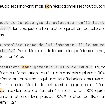
eudo est innovant, mais
so
n rédactionnel l'est tout autan
bout de la plus grande puissance, qu'il tient
: Ici, c'est juste la formulation qui diffère de celle de
res."
es.
n problème tente de lui échapper, il le pourc
: Pareil. Mais c'est tellement plus poétique et ima
pitié."
es confrères...
: Là, ç
résultats
so
nt garantis à plus de 100%."
 de la reformulation. Les résultats garantis à plus de 100%
frères et concurrents, qui jusqu'ici affichaient des taux de
 tout au plus. Mais ils défient aussi la logique la plus éléme
o
uhaitez le retour de l'être aimé, un résultat de 100% repré
en chair et en os. Mais plus de 100% ? Le retour de DEUX êt
emi ? 1,2 ?