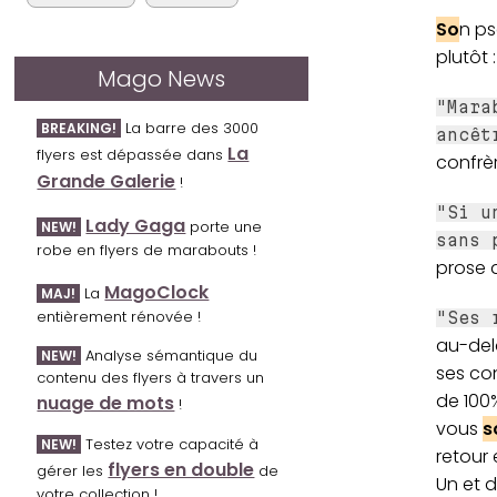
So
n ps
plutôt :
Mago News
"Mara
La barre des 3000
BREAKING!
ancêt
La
flyers est dépassée dans
confrèr
Grande Galerie
!
"Si u
Lady Gaga
porte une
NEW!
sans 
robe en flyers de marabouts !
prose d
MagoClock
La
MAJ!
entièrement rénovée !
"Ses 
au-delà
Analyse sémantique du
NEW!
ses con
contenu des flyers à travers un
de 100%
nuage de mots
!
vous
s
Testez votre capacité à
NEW!
retour 
flyers en double
gérer les
de
Un et d
votre collection !