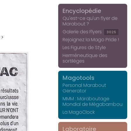
Encyclopédie
Qu'est-ce qu'un flyer de
Marabout ?
Galerie des Flyers
3025
 >
Rejoignez la Mago Pride !
Les Figures de Style
Herméneutique des
sortilèges
Magotools
Personal Marabout
Generator
MMM : Maraboutage
Mondial de Mégabambou
La MagoClock
Laboratoire