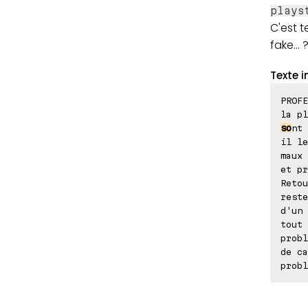
plays
C'est t
fake... ?
Texte i
PROFE
la pl
so
nt 
il le
maux
et pr
Retou
reste
d'un 
tout 
prob
de ca
probl