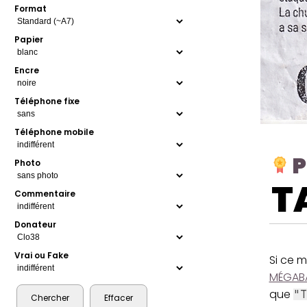
Format
Papier
Encre
Téléphone fixe
Téléphone mobile
P
Photo
T
Commentaire
Donateur
Vrai ou Fake
Si ce m
MÉGAB
que
"T