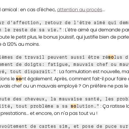
 amical : en cas d'échec,
attention au procès
...
ur d'affection, retour de l'être aimé qui dem
: L'être aimé qui demande par
n le reste de sa vie."
ute le petit plus, le bonus jouissif, qui justifie bien de parl
e à 120% au moins.
lèmes de travail peuvent aussi être ré
so
lus d
ement de doigts: fatigue, mauvais chef ou mau
: La formulation est nouvelle, mai
yé, tout disparait."
ions le
so
nt également. Après, comment fait-il pour faire 
vais chef ou un mauvais employé ? On préfère ne pas le s
hute des cheveux, la mauvaise santé, les prob
: Ça ratisse l
lité, tout problème a sa
so
lution."
prestations... et encore, on n'a pas tout vu !
nvoûtement de cartes sim, et pose de puce sur