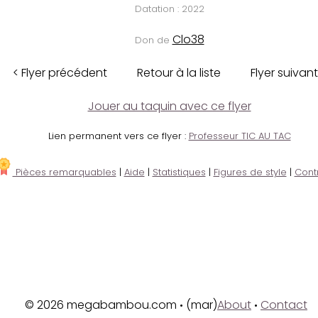
Datation : 2022
Clo38
Don de
< Flyer précédent
Retour à la liste
Flyer suivant
Jouer au taquin avec ce flyer
Lien permanent vers ce flyer :
Professeur TIC AU TAC
Pièces remarquables
|
Aide
|
Statistiques
|
Figures de style
|
Cont
© 2026 megabambou.com
(mar)
About
Contact
•
•