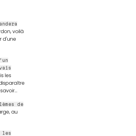
andera
don, voilà
er d'une
'un
vais
s les
disparaître
avoir...
lèmes de
arge, au
 les