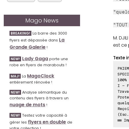
"quel
Mago News
"TOUT
La barre des 3000
BREAKING!
M. DJI
La
flyers est dépassée dans
est ce 
Grande Galerie
!
Texte i
Lady Gaga
porte une
NEW!
robe en flyers de marabouts !
PAIEM
SPECI
MagoClock
La
MAJ!
100% 
entièrement rénovée !
I - F
Trava
Analyse sémantique du
NEW!
Prote
contenu des flyers à travers un
quelq
nuage de mots
!
Reçoi
(Esc.
Testez votre capacité à
NEW!
⊠⊠ Im
flyers en double
gérer les
de
votre collection !