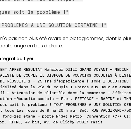
ques soit la problème !"
 PROBLEMES A UNE SOLUTION CERTAINE !"
LI n'a pas non plus été avare en pictogrammes, dont le pl
petite ange en bas à droite.
ntégral du flyer
ENT APRES RESULTAT Monsieur DJILI GRAND VOYANT - MEDIUM
ALISTE DE COUPLE IL DISPOSE DE POUVOIRS OCCULTES À DISTE
DE RÉUSSITE 1 - 25 ans d'experiience à Inde I SOLUTIONS 
idélité dans la vie du couple I Chance aux Jeux et exame
il - Attraction de clientèle dans la commerce - Affaires
ction -Réussite sociale - Etc.. EFFICACE - RAPIDE et IMM
ues soit la problème ! TOUT PROBLEMES A UNE SOLUTION CER
t tous les jours de 8 hà 20 h au: 366, RUE VAUGIRARD-750
 fond-1er étage - porte Nº34) Métro: Convention *C** 01:
pr. TITRE, 47 bis, Av. de Clichy 75017 Paris