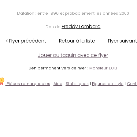
Datation : entre 1996 et probablement les années 2000
Freddy Lombard
Don de
< Flyer précédent
Retour à la liste
Flyer suivant
Jouer au taquin avec ce flyer
Lien permanent vers ce flyer :
Monsieur DJILI
Pièces remarquables
|
Aide
|
Statistiques
|
Figures de style
|
Cont