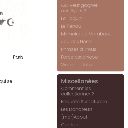
Qui veut gagner
des flyers ?
Le Taquin
Le Pendu
Mémoire de Marabout
Jeu des Noms
Phrases à Trous
Paris
Force psychique
Vision du futur
Miscellanées
qui se
Comment les
collectionner ?
Enquête Surnaturelle
Les Donateurs
(mar)About
Contact