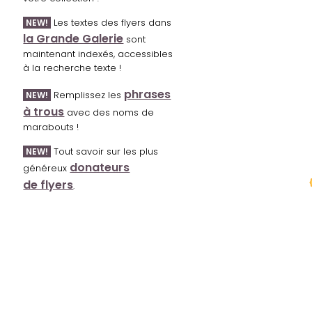
Les textes des flyers dans
NEW!
la Grande Galerie
sont
maintenant indexés, accessibles
à la recherche texte !
phrases
Remplissez les
NEW!
à trous
avec des noms de
marabouts !
Tout savoir sur les plus
NEW!
donateurs
généreux
de flyers
.