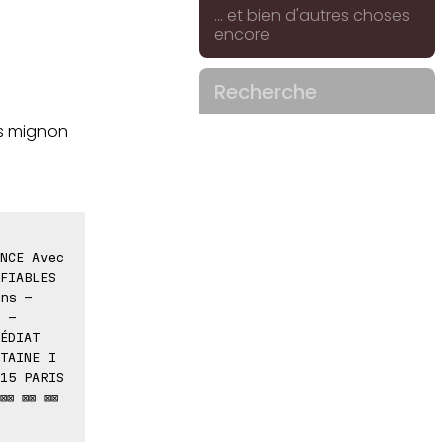
... et bien d'autres choses
encore
Recherche
us mignon
NCE Avec
FIABLES
ns -
 -
ÉDIAT
TAINE I
15 PARIS
⊠⊠ ⊠⊠ ⊠⊠