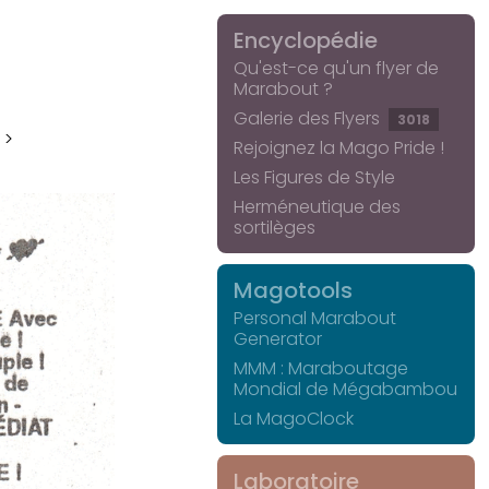
Encyclopédie
Qu'est-ce qu'un flyer de
Marabout ?
Galerie des Flyers
3018
 >
Rejoignez la Mago Pride !
Les Figures de Style
Herméneutique des
sortilèges
Magotools
Personal Marabout
Generator
MMM : Maraboutage
Mondial de Mégabambou
La MagoClock
Laboratoire