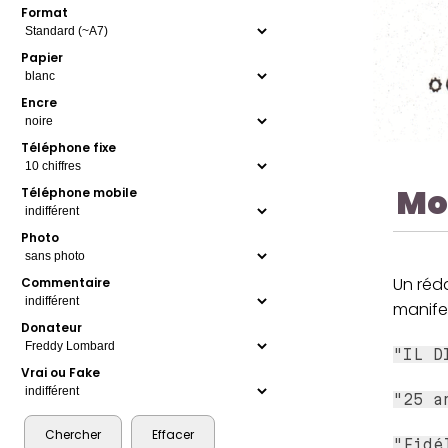
Format
Papier
Encre
Téléphone fixe
Mo
Téléphone mobile
Photo
Un réd
Commentaire
manife
Donateur
"IL D
Vrai ou Fake
"25 a
"Fidé