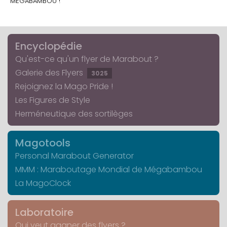
MÉGABAMBOU !
Encyclopédie
Qu'est-ce qu'un flyer de Marabout ?
Galerie des Flyers
3025
Rejoignez la Mago Pride !
Les Figures de Style
Herméneutique des sortilèges
Magotools
Personal Marabout Generator
MMM : Maraboutage Mondial de Mégabambou
La MagoClock
Laboratoire
Qui veut gagner des flyers ?