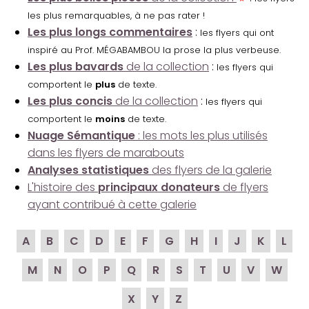
les plus remarquables, à ne pas rater !
Les plus longs commentaires
:
les flyers qui ont
inspiré au Prof. MÉGABAMBOU la prose la plus verbeuse.
Les plus bavards
de la collection
:
les flyers qui
comportent le
plus
de texte.
Les plus concis
de la collection
:
les flyers qui
comportent le
moins
de texte.
Nuage Sémantique
: les mots les plus utilisés
dans les flyers de marabouts
Analyses statistiques
des flyers de la galerie
L'histoire des
principaux donateurs
de flyers
ayant contribué à cette galerie
A
B
C
D
E
F
G
H
I
J
K
L
M
N
O
P
Q
R
S
T
U
V
W
X
Y
Z