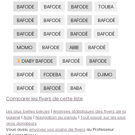
BAFODE
BAFODE
BAFODE
TOUBA
BAFODÉ
BAFODE
BAFODE
BAFODÉ
BAFODÉ
BAFODÉ
BAFODÉ
BAFODÉ
MOMO
BAFODE
ABIB
BAFODÉ
DIABY BAFODE
BAFODÉ
BAFODE
BAFODÉ
FODEBA
BAFODÉ
DJIMO
BAFODÉ
BAFODÉ
BABA
Comparer les flyers de cette liste
Les plus belles pièces
|
Analyses statistiques des flyers de la
galerie
|
Aide
|
Navigation au pendu
|
Tout savoir sur les plus
gros donateurs
Vous aussi,
envoyez vos scans de flyers
au Professeur