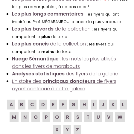
les plus remarquables, à ne pas rater !
Les plus longs commentaires
:
les flyers qui ont
inspiré au Prof. MÉGABAMBOU la prose la plus verbeuse.
Les plus bavards
de la collection
:
les flyers qui
comportent le
plus
de texte.
Les plus concis
de la collection
:
les flyers qui
comportent le
moins
de texte.
Nuage Sémantique
: les mots les plus utilisés
dans les flyers de marabouts
Analyses statistiques
des flyers de la galerie
L'histoire des
principaux donateurs
de flyers
ayant contribué à cette galerie
A
B
C
D
E
F
G
H
I
J
K
L
M
N
O
P
Q
R
S
T
U
V
W
X
Y
Z