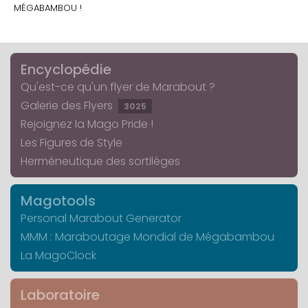
MÉGABAMBOU !
Encyclopédie
Qu'est-ce qu'un flyer de Marabout ?
Galerie des Flyers
3025
Rejoignez la Mago Pride !
Les Figures de Style
Herméneutique des sortilèges
Magotools
Personal Marabout Generator
MMM : Maraboutage Mondial de Mégabambou
La MagoClock
Laboratoire