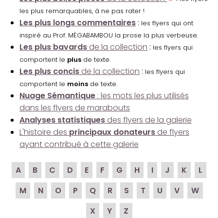
les plus remarquables, à ne pas rater !
Les plus longs commentaires
:
les flyers qui ont
inspiré au Prof. MÉGABAMBOU la prose la plus verbeuse.
Les plus bavards
de la collection
:
les flyers qui
comportent le
plus
de texte.
Les plus concis
de la collection
:
les flyers qui
comportent le
moins
de texte.
Nuage Sémantique
: les mots les plus utilisés
dans les flyers de marabouts
Analyses statistiques
des flyers de la galerie
L'histoire des
principaux donateurs
de flyers
ayant contribué à cette galerie
A
B
C
D
E
F
G
H
I
J
K
L
M
N
O
P
Q
R
S
T
U
V
W
X
Y
Z