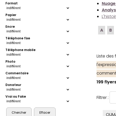
Nuage
Format
Analys
Papier
L'histo
Encre
A
B
Téléphone fixe
Téléphone mobile
Liste des
Photo
l'express
comment
Commentaire
199 flyer
Donateur
Vrai ou Fake
Filtrer :
OUM