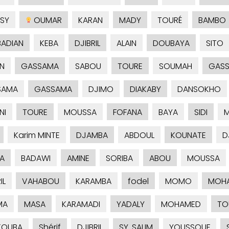
SY
OUMAR
KARAN
MADY
TOURÉ
BAMBO
ADIAN
KEBA
DJIBRIL
ALAIN
DOUBAYA
SITO
N
GASSAMA
SABOU
TOURE
SOUMAH
GAS
SAMA
GASSAMA
DJIMO
DIAKABY
DANSOKHO
NI
TOURE
MOUSSA
FOFANA
BAYA
SIDI
M
Karim MINTE
DJAMBA
ABDOUL
KOUNATE
D
A
BADAWI
AMINE
SORIBA
ABOU
MOUSSA
IL
VAHABOU
KARAMBA
fodel
MOMO
MOHA
MA
MASA
KARAMADI
YADALY
MOHAMED
TO
KOUBA
Shérif
DJIBRIL
SY. SALIM
YOUSSOUF