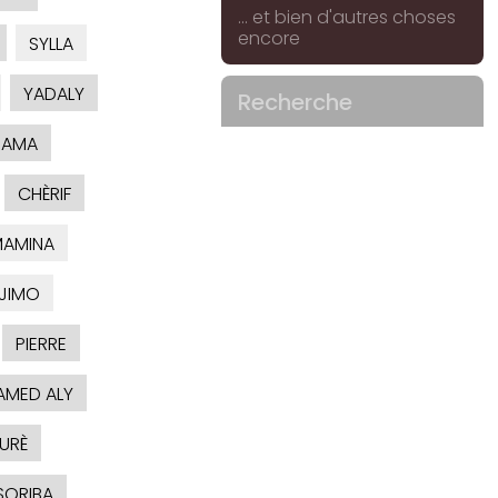
... et bien d'autres choses
encore
SYLLA
YADALY
Recherche
SAMA
CHÈRIF
AMINA
JIMO
PIERRE
MED ALY
URÈ
SORIBA