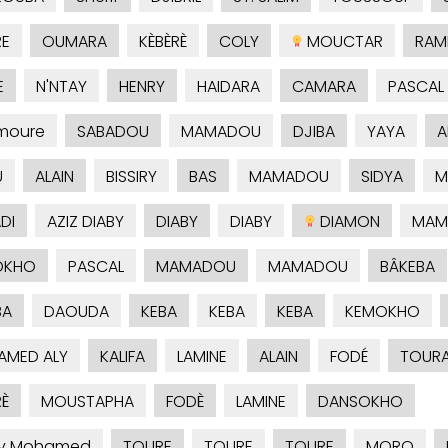
E
OUMARA
KÈBÈRÈ
COLY
MOUCTAR
RAM
E
N'NTAY
HENRY
HAIDARA
CAMARA
PASCAL
amoure
SABADOU
MAMADOU
DJIBA
YAYA
A
U
ALAIN
BISSIRY
BAS
MAMADOU
SIDYA
M
DI
AZIZ DIABY
DIABY
DIABY
DIAMON
MAM
OKHO
PASCAL
MAMADOU
MAMADOU
BÂKEBA
BA
DAOUDA
KEBA
KEBA
KEBA
KEMOKHO
MED ALY
KALIFA
LAMINE
ALAIN
FODÉ
TOUR
È
MOUSTAPHA
FODÈ
LAMINE
DANSOKHO
by Mohamed
TOURE
TOURE
TOURE
MORO