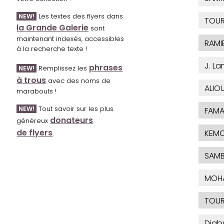
Les textes des flyers dans
NEW!
TOUR
la Grande Galerie
sont
maintenant indexés, accessibles
RAMI
à la recherche texte !
J. L
phrases
Remplissez les
NEW!
à trous
avec des noms de
ALIO
marabouts !
Tout savoir sur les plus
NEW!
FAMA
donateurs
généreux
de flyers
KEM
.
SAM
MOHA
TOUR
Dia