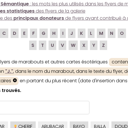
 Sémantique
: les mots les plus utilisés dans les flyers d
es statistiques
des flyers de la galerie
ire des
principaux donateurs
de flyers ayant contribué à 
C
D
E
F
G
H
I
J
K
L
M
N
O
S
T
U
V
W
X
Y
Z
 flyers de marabouts et autres cartes ésotériques
conten
ion
"J."
, dans le nom du marabout, dans le texte du flyer, d
aires
en partant du plus récent (date d'insertion dans 
s trouvés.
AR
CHERIF
ABUBACAR
BAYO
BALLA
DOUD