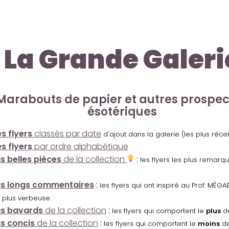
La Grande Galeri
Marabouts de papier et autres prospe
ésotériques
s flyers
classés par date
d'ajout dans la galerie (les plus réc
s flyers
par ordre alphabétique
us belles pièces
de la collection
:
les flyers les plus remarq
us longs commentaires
:
les flyers qui ont inspiré au Prof. MÉ
 plus verbeuse.
us bavards
de la collection
:
les flyers qui comportent le
plus
de
us concis
de la collection
:
les flyers qui comportent le
moins
de