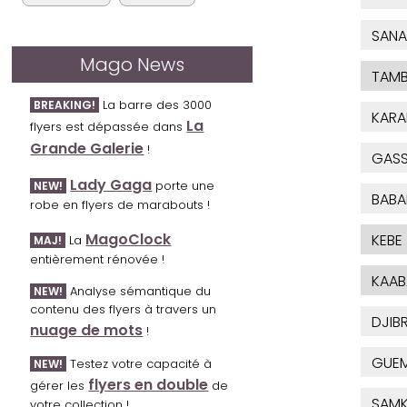
SANA
Mago News
TAMB
La barre des 3000
BREAKING!
KARA
La
flyers est dépassée dans
Grande Galerie
!
GAS
Lady Gaga
porte une
NEW!
BABA
robe en flyers de marabouts !
MagoClock
KEBE
La
MAJ!
entièrement rénovée !
KAAB
Analyse sémantique du
NEW!
contenu des flyers à travers un
DJIBR
nuage de mots
!
GUE
Testez votre capacité à
NEW!
flyers en double
gérer les
de
SAM
votre collection !