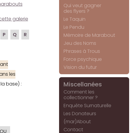
e marabouts
Qui veut gagner
des flyers ?
cette galerie
Le Taquin
Le Pendu
P
Q
R
Mémoire de Marabout
Jeu des Noms
Phrases à Trous
Force psychique
ant
Vision du futur
ans les
Miscellanées
la base) :
Comment les
collectionner ?
Enquête Surnaturelle
Les Donateurs
(mar)About
Contact
OU