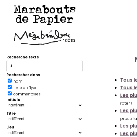
Marabouts
de Papier
Recherche texte
Rechercher dans
Tous le
nom
Tous le
texte du flyer
commentaires
Les pl
Initiale
rater !
Les pl
Titre
prose la
Les pl
Lieu
Les pl