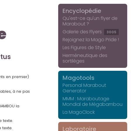
Encyclopédie
Qu'est-ce qu'un flyer de
Marabout ?
e
Galerie des Flyers
3005
Rejoignez la Mago Pride !
Les Figures de Style
Herméneutique des
ctus
sortilèges
Magotools
ents en premier)
Personal Marabout
Generator
uables, à ne pas
MMM : Maraboutage
Mondial de Mégabambou
GABAMBOU la
La MagoClock
 texte.
Laboratoire
 texte.