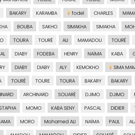
BAKARY
KARAMBA
fodel
CHARLES
MAM
KHA
BOUBA
SAKHO
SIMAKHA
SIMAKHA
MOH
HO
TOURA
TOURÉ
ALI
MAMADOU
TOURÉ
AL
DIABY
FODEBA
HENRY
NAÏMA
KABA
RY
DIABY
DIABY
ALY
KEMOKHO
SIMA MA
A
TOURÉ
TOURE
TOURA
BAKARY
BAKARY
INARD
ARCHINARD
SOUARÈ
DJIMO
DJIMO
STAPHA
MOMO
KABA SENY
PASCAL
DIDIER
SAMA
MORO
Mohamed ALI
NAÏMA
PAUL
AL