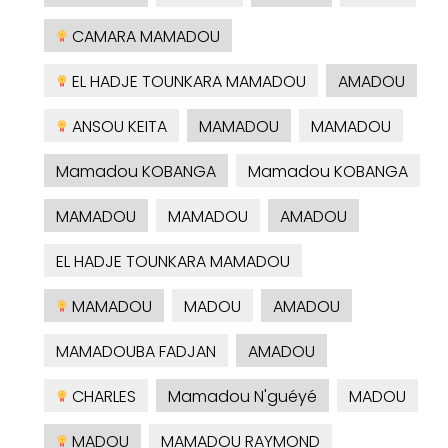
CAMARA MAMADOU
EL HADJE TOUNKARA MAMADOU
AMADOU
ANSOU KEITA
MAMADOU
MAMADOU
Mamadou KOBANGA
Mamadou KOBANGA
MAMADOU
MAMADOU
AMADOU
EL HADJE TOUNKARA MAMADOU
MAMADOU
MADOU
AMADOU
MAMADOUBA FADJAN
AMADOU
CHARLES
Mamadou N'guéyé
MADOU
MADOU
MAMADOU RAYMOND