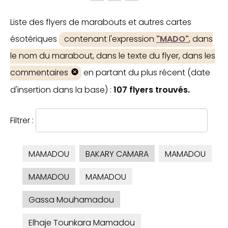
Liste des flyers de marabouts et autres cartes
ésotériques
contenant l'expression
"MADO"
, dans
le nom du marabout, dans le texte du flyer, dans les
commentaires
en partant du plus récent (date
d'insertion dans la base) :
107 flyers trouvés.
Filtrer :
MAMADOU
BAKARY CAMARA
MAMADOU
MAMADOU
MAMADOU
Gassa Mouhamadou
Elhaje Tounkara Mamadou