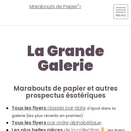
Marabouts de Papier">
La Grande
Galerie
Marabouts de papier et autres
prospectus ésotériques
Tous les flyers
classés par date
d'ajout dans la
galerie (les plus récents en premier)
Tous les flyers
par ordre alphabétique
Les plus belles pièces
de la collection
:
les flyers