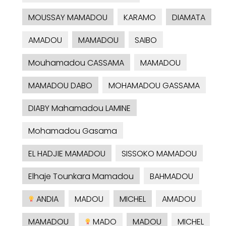
MOUSSAY MAMADOU
KARAMO
DIAMATA
AMADOU
MAMADOU
SAIBO
Mouhamadou CASSAMA
MAMADOU
MAMADOU DABO
MOHAMADOU GASSAMA
DIABY Mahamadou LAMINE
Mohamadou Gasama
EL HADJIE MAMADOU
SISSOKO MAMADOU
Elhaje Tounkara Mamadou
BAHMADOU
ANDIA
MADOU
MICHEL
AMADOU
MAMADOU
MADO
MADOU
MICHEL