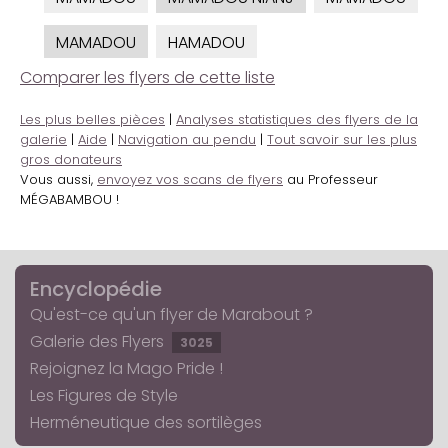
MAMADOU
HAMADOU
Comparer les flyers de cette liste
Les plus belles pièces
|
Analyses statistiques des flyers de la
galerie
|
Aide
|
Navigation au pendu
|
Tout savoir sur les plus
gros donateurs
Vous aussi,
envoyez vos scans de flyers
au Professeur
MÉGABAMBOU !
Encyclopédie
Qu'est-ce qu'un flyer de Marabout ?
Galerie des Flyers
3025
Rejoignez la Mago Pride !
Les Figures de Style
Herméneutique des sortilèges