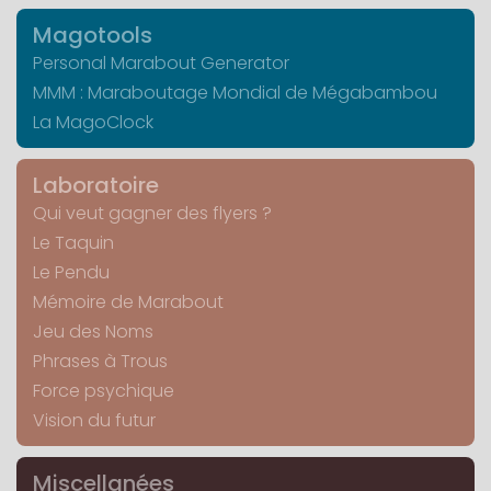
Magotools
Personal Marabout Generator
MMM : Maraboutage Mondial de Mégabambou
La MagoClock
Laboratoire
Qui veut gagner des flyers ?
Le Taquin
Le Pendu
Mémoire de Marabout
Jeu des Noms
Phrases à Trous
Force psychique
Vision du futur
Miscellanées