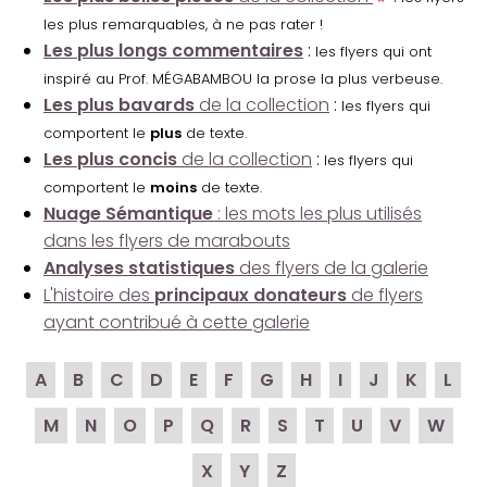
les plus remarquables, à ne pas rater !
Les plus longs commentaires
:
les flyers qui ont
inspiré au Prof. MÉGABAMBOU la prose la plus verbeuse.
Les plus bavards
de la collection
:
les flyers qui
comportent le
plus
de texte.
Les plus concis
de la collection
:
les flyers qui
comportent le
moins
de texte.
Nuage Sémantique
: les mots les plus utilisés
dans les flyers de marabouts
Analyses statistiques
des flyers de la galerie
L'histoire des
principaux donateurs
de flyers
ayant contribué à cette galerie
A
B
C
D
E
F
G
H
I
J
K
L
M
N
O
P
Q
R
S
T
U
V
W
X
Y
Z